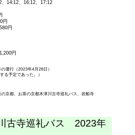
、14:12、16:12、17:12
円
0円
80円
200円
の運行（2023年4月28日）
する予定であった。）
茶の京都
、
お茶の京都木津川古寺巡礼バス
、
岩船寺
古寺巡礼バス 2023年