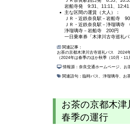
ＪＲ奈良駅西口発 8:53、10:33、
岩船寺発 9:31、11:11、12:41、
主な区間の運賃（大人）：
ＪＲ・近鉄奈良駅－岩船寺 90
ＪＲ・近鉄奈良駅－浄瑠璃寺 6
浄瑠璃寺－岩船寺 200円
一日乗車券「木津川古寺巡礼パス
関連記事：
お茶の京都木津川古寺巡礼バス 2024年
（2024年は春季のほか秋季（10月・1
情報源：奈良交通ホームページ、お
関連語句：
臨時バス
、
浄瑠璃寺
、
お
お茶の京都木津川
春季の運行