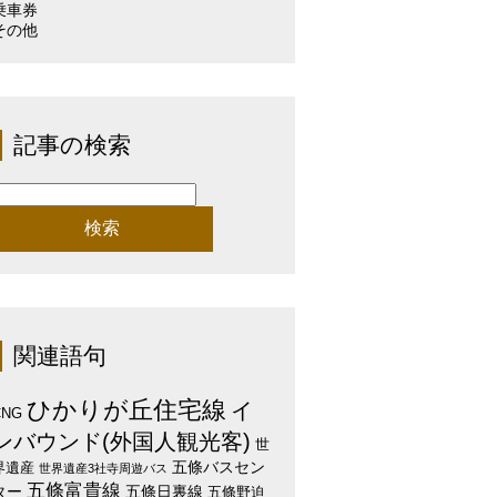
乗車券
その他
記事の検索
検
:
関連語句
ひかりが丘住宅線
イ
CNG
ンバウンド(外国人観光客)
世
五條バスセン
界遺産
世界遺産3社寺周遊バス
五條富貴線
ター
五條日裏線
五條野迫