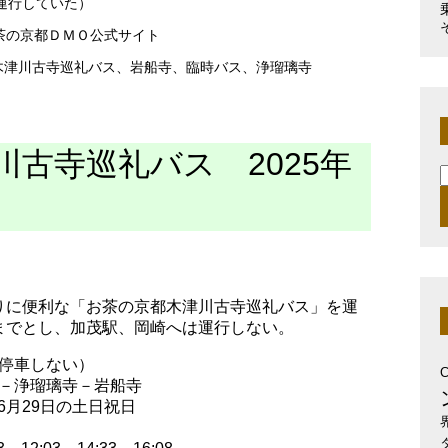
も運行していた）
茶の京都ＤＭＯ公式サイト
木津川古寺巡礼バス
、
岩船寺
、
臨時バス
、
浄瑠璃寺
古寺巡礼バス 2025年
索
りに便利な「お茶の京都木津川古寺巡礼バス」を運
までとし、加茂駅、岡崎へは運行しない。
停車しない）
－浄瑠璃寺－岩船寺
～6月29日の土日祝日