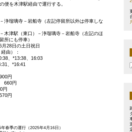
部の便を木津駅経由で運行する。
－浄瑠璃寺－岩船寺（左記停留所以外は停車しな
－木津駅（東口）－浄瑠璃寺－岩船寺（左記のほ
留所にも停車）
～6月28日の土日祝日
）経由）：
8、*13:38、16:03
31、*16:41
00円
660円
0円
70円
年春季の運行（2025年4月16日）