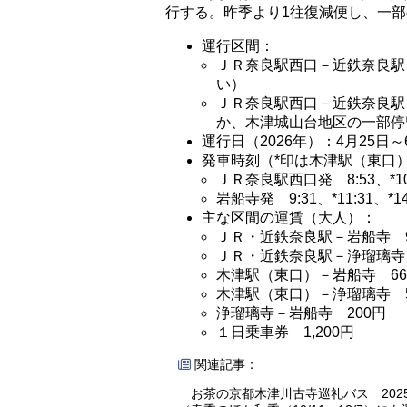
行する。昨季より1往復減便し、一
運行区間：
ＪＲ奈良駅西口－近鉄奈良駅
い）
ＪＲ奈良駅西口－近鉄奈良駅
か、木津城山台地区の一部停
運行日（2026年）：4月25日
発車時刻（*印は木津駅（東口
ＪＲ奈良駅西口発 8:53、*10:3
岩船寺発 9:31、*11:31、*14:
主な区間の運賃（大人）：
ＪＲ・近鉄奈良駅－岩船寺 9
ＪＲ・近鉄奈良駅－浄瑠璃寺 
木津駅（東口）－岩船寺 66
木津駅（東口）－浄瑠璃寺 5
浄瑠璃寺－岩船寺 200円
１日乗車券 1,200円
関連記事：
お茶の京都木津川古寺巡礼バス 2025