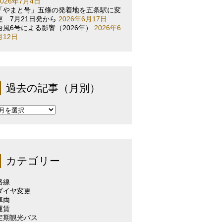
2026年7月4日
「やまと号」五條の発着地を五条駅に変
更 7月21日発から
2026年6月17日
台風6号による影響（2026年）
2026年6
月12日
過去の記事（月別）
過
去
の
記
事
（月
カテゴリー
別）
路線
ダイヤ変更
車両
運賃
定期観光バス