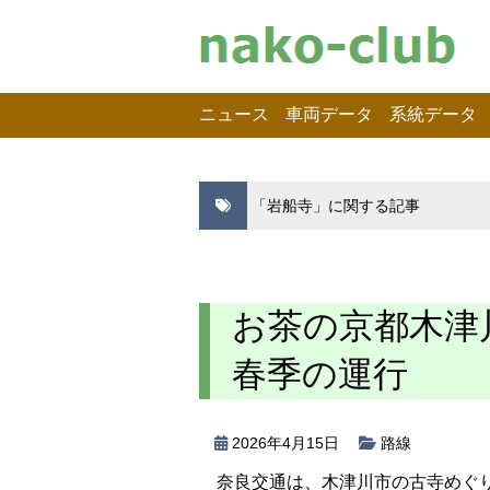
ニュース
車両データ
系統データ
「岩船寺」に関する記事
お茶の京都木津川
春季の運行
2026年4月15日
路線
奈良交通は、木津川市の古寺めぐ