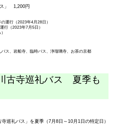
」 1,200円
の運行（2023年4月28日）
行（2023年7月5日）
る）
礼バス
、
岩船寺
、
臨時バス
、
浄瑠璃寺
、
お茶の京都
川古寺巡礼バス 夏季も
寺巡礼バス」を夏季（7月8日～10月1日の特定日）