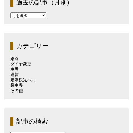
過去の記事（月別）
過
去
の
記
事
（月
カテゴリー
別）
路線
ダイヤ変更
車両
運賃
定期観光バス
乗車券
その他
記事の検索