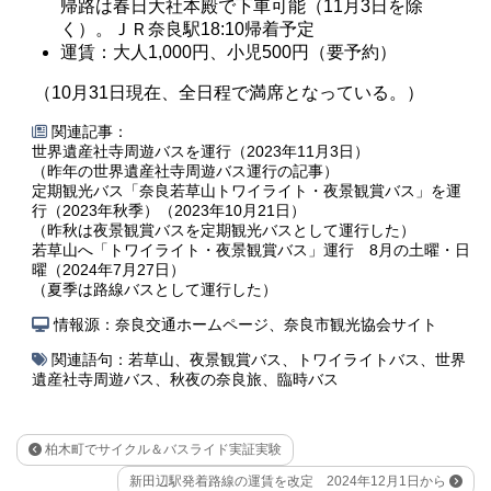
帰路は春日大社本殿で下車可能（11月3日を除
く）。ＪＲ奈良駅18:10帰着予定
運賃：大人1,000円、小児500円（要予約）
（10月31日現在、全日程で満席となっている。）
関連記事：
世界遺産社寺周遊バスを運行（2023年11月3日）
（昨年の世界遺産社寺周遊バス運行の記事）
定期観光バス「奈良若草山トワイライト・夜景観賞バス」を運
行（2023年秋季）（2023年10月21日）
（昨秋は夜景観賞バスを定期観光バスとして運行した）
若草山へ「トワイライト・夜景観賞バス」運行 8月の土曜・日
曜（2024年7月27日）
（夏季は路線バスとして運行した）
情報源：奈良交通ホームページ、奈良市観光協会サイト
関連語句：
若草山
、
夜景観賞バス
、
トワイライトバス
、
世界
遺産社寺周遊バス
、
秋夜の奈良旅
、
臨時バス
柏木町でサイクル＆バスライド実証実験
新田辺駅発着路線の運賃を改定 2024年12月1日から