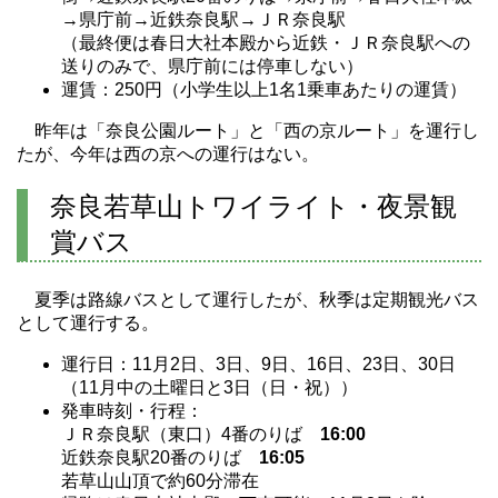
→県庁前→近鉄奈良駅→ＪＲ奈良駅
（最終便は春日大社本殿から近鉄・ＪＲ奈良駅への
送りのみで、県庁前には停車しない）
運賃：250円（小学生以上1名1乗車あたりの運賃）
昨年は「奈良公園ルート」と「西の京ルート」を運行し
たが、今年は西の京への運行はない。
奈良若草山トワイライト・夜景観
賞バス
夏季は路線バスとして運行したが、秋季は定期観光バス
として運行する。
運行日：11月2日、3日、9日、16日、23日、30日
（11月中の土曜日と3日（日・祝））
発車時刻・行程：
ＪＲ奈良駅（東口）4番のりば
16:00
近鉄奈良駅20番のりば
16:05
若草山山頂で約60分滞在