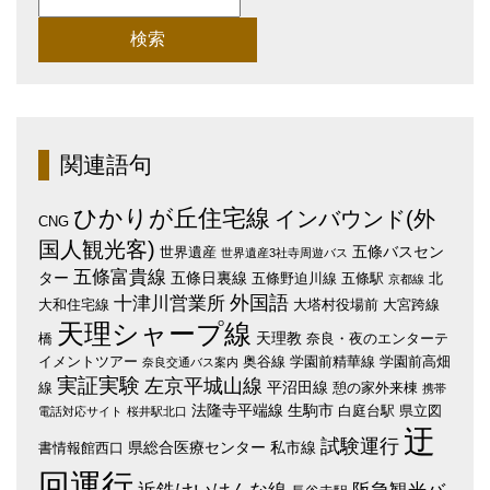
検
索:
関連語句
ひかりが丘住宅線
インバウンド(外
CNG
国人観光客)
五條バスセン
世界遺産
世界遺産3社寺周遊バス
五條富貴線
ター
五條日裏線
五條野迫川線
五條駅
北
京都線
外国語
十津川営業所
大和住宅線
大塔村役場前
大宮跨線
天理シャープ線
天理教
橋
奈良・夜のエンターテ
イメントツアー
奥谷線
学園前精華線
学園前高畑
奈良交通バス案内
実証実験
左京平城山線
平沼田線
線
憩の家外来棟
携帯
法隆寺平端線
生駒市
白庭台駅
県立図
電話対応サイト
桜井駅北口
迂
試験運行
県総合医療センター
私市線
書情報館西口
回運行