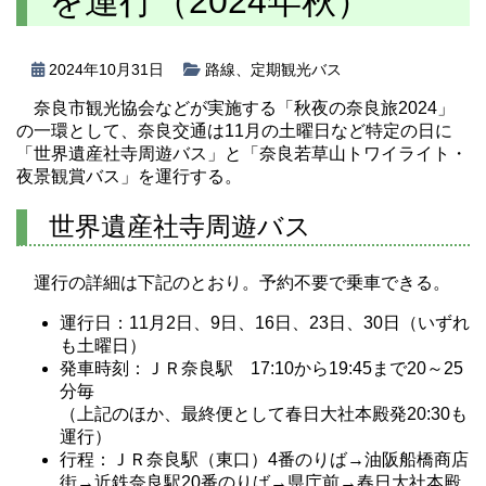
を運行（2024年秋）
2024年10月31日
路線
、
定期観光バス
奈良市観光協会などが実施する「秋夜の奈良旅2024」
の一環として、奈良交通は11月の土曜日など特定の日に
「世界遺産社寺周遊バス」と「奈良若草山トワイライト・
夜景観賞バス」を運行する。
世界遺産社寺周遊バス
運行の詳細は下記のとおり。予約不要で乗車できる。
運行日：11月2日、9日、16日、23日、30日（いずれ
も土曜日）
発車時刻：ＪＲ奈良駅 17:10から19:45まで20～25
分毎
（上記のほか、最終便として春日大社本殿発20:30も
運行）
行程：ＪＲ奈良駅（東口）4番のりば→油阪船橋商店
街→近鉄奈良駅20番のりば→県庁前→春日大社本殿