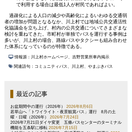
で利用する場合は最低1人が村民であればよい。
過疎化による人口の減少や高齢化によるいわゆる交通弱
者の増加が問題となるなか、川上村では地域公共交通活性
化協議会を立ち上げ、村内の公共交通についてさまざまな
検討を重ねてきた。市町村が単独でバスを運行する事例は
多いが、川上村の場合、路線バスやタクシーも組み合わせ
た体系になっているのが特徴である。
情報源：川上村ホームページ、吉野営業所車内掲示
関連語句：
コミュニティバス
、
川上村
、
やまぶきバス
最近の記事
お盆期間中の運行（2026年）
2026年8月6日
若草山へ「トワイライト・夜景観賞バス」運行 8月の土
曜・日曜（2026年）
2026年7月24日
2026年7月21日ダイヤ変更 五條バスセンターのターミナル
機能を五条駅に移転
2026年7月15日