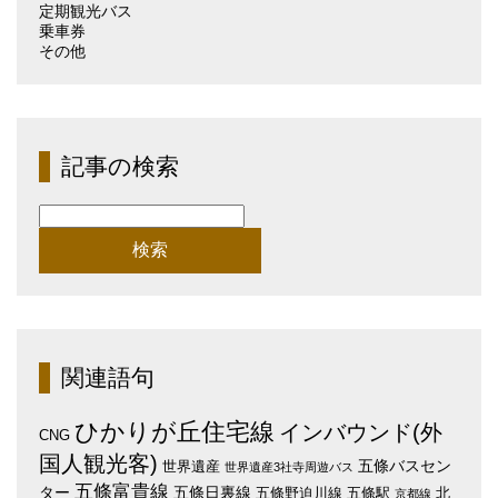
定期観光バス
乗車券
その他
記事の検索
検
索:
関連語句
ひかりが丘住宅線
インバウンド(外
CNG
国人観光客)
五條バスセン
世界遺産
世界遺産3社寺周遊バス
五條富貴線
ター
五條日裏線
五條野迫川線
五條駅
北
京都線