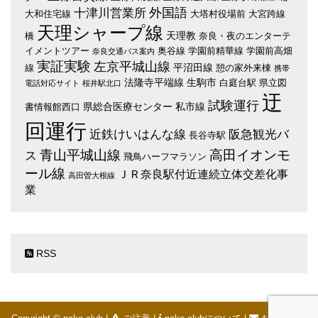
外国語
十津川営業所
大和住宅線
大塔村役場前
大宮跨線
天理シャープ線
天理教
橋
奈良・夜のエンターテ
イメントツアー
奥谷線
学園前精華線
学園前高畑
奈良交通バス案内
実証実験
左京平城山線
平沼田線
線
憩の家外来棟
携帯
法隆寺平端線
生駒市
白庭台駅
県立図
電話対応サイト
桜井駅北口
迂
試験運行
県総合医療センター
私市線
書情報館西口
回運行
近鉄けいはんな線
阪急観光バ
長谷寺駅
青山平城山線
高田イオンモ
ス
飛鳥ハーフマラソン
ール線
ＪＲ奈良駅付近連続立体交差化事
高田曽大根線
業
RSS