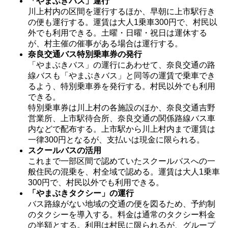
「やまぶきバス」運行
川上村内の区間を運行するほか、早朝に上市駅行き
の便も運行する。運賃は大人1乗車300円で、村民以
外でも利用できる。土曜・日曜・祝日は運休する
が、村主催の催事がある場合は運行する。
奈良交通バス特別乗車券の発行
「やまぶきバス」の運行にあわせて、奈良交通の路
線バスも「やまぶきバス」と同等の運賃で乗車でき
るよう、特別乗車券を発行する。村民以外でも利用
できる。
特別乗車券は川上村の各施設のほか、奈良交通吉野
営業所、上市駅待合所、奈良交通の関係路線バス車
内などで配布する。上市駅から川上村内まで運賃は
一律300円となるが、支払いは現金に限られる。
スクールバスの活用
これまで一部区間で認めていたスクールバスへの一
般住民の混乗を、村全域で認める。運賃は大人1乗車
300円で、村民以外でも利用できる。
「やまぶきタクシー」の運行
バス路線がない地域の交通の便を図るため、予約制
のタクシーを導入する。料金は通常のタクシー料金
の半額とする。利用は村民に限られるが、グループ