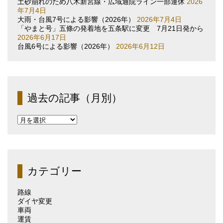
土砂崩れのため八木新宮線・広域通院ライン一部運休
2026
年7月4日
大雨・台風7号による影響（2026年）
2026年7月4日
「やまと号」五條の発着地を五条駅に変更 7月21日発から
2026年6月17日
台風6号による影響（2026年）
2026年6月12日
過去の記事（月別）
過
去
の
記
事
（月
カテゴリー
別）
路線
ダイヤ変更
車両
運賃