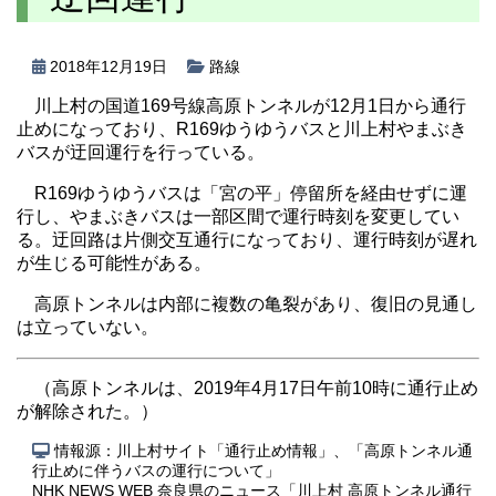
2018年12月19日
路線
川上村の国道169号線高原トンネルが12月1日から通行
止めになっており、R169ゆうゆうバスと川上村やまぶき
バスが迂回運行を行っている。
R169ゆうゆうバスは「宮の平」停留所を経由せずに運
行し、やまぶきバスは一部区間で運行時刻を変更してい
る。迂回路は片側交互通行になっており、運行時刻が遅れ
が生じる可能性がある。
高原トンネルは内部に複数の亀裂があり、復旧の見通し
は立っていない。
（高原トンネルは、2019年4月17日午前10時に通行止め
が解除された。）
情報源：川上村サイト「通行止め情報」、「高原トンネル通
行止めに伴うバスの運行について」
NHK NEWS WEB 奈良県のニュース「川上村 高原トンネル通行