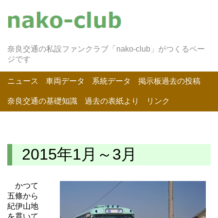
奈良交通の私設ファンクラブ「nako-club」がつくるペー
ジです
ニュース
車両データ
系統データ
掲示板過去の投稿
奈良交通の基礎知識
過去の表紙より
リンク
2015年1月～3月
かつて
五條から
紀伊山地
を貫いて