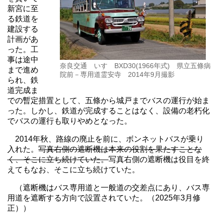
新宮に至
る鉄道を
建設する
計画があ
った。工
事は途中
奈良交通 いすゞBXD30(1966年式) 県立五條病
まで進め
院前－専用道霊安寺 2014年9月撮影
られ、鉄
道完成ま
での暫定措置として、五條から城戸までバスの運行が始ま
った。しかし、鉄道が完成することはなく、設備の老朽化
でバスの運行も取りやめとなった。
2014年秋、路線の廃止を前に、ボンネットバスが乗り
入れた。
写真右側の遮断機は本来の役割を果たすことな
く、そこに立ち続けていた。
写真右側の遮断機は役目を終
えてもなお、そこに立ち続けていた。
（遮断機はバス専用道と一般道の交差点にあり、バス専
用道を遮断する方向で設置されていた。（2025年3月修
正））