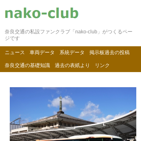
奈良交通の私設ファンクラブ「nako-club」がつくるペー
ジです
ニュース
車両データ
系統データ
掲示板過去の投稿
奈良交通の基礎知識
過去の表紙より
リンク