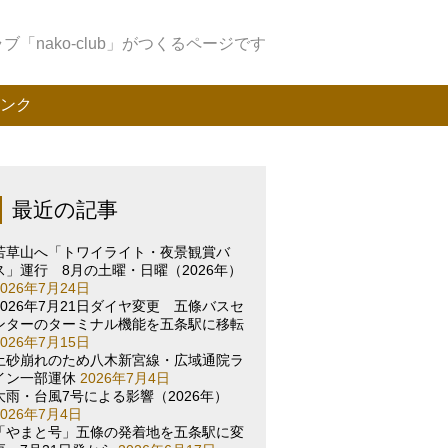
「nako-club」がつくるページです
ンク
最近の記事
若草山へ「トワイライト・夜景観賞バ
ス」運行 8月の土曜・日曜（2026年）
2026年7月24日
2026年7月21日ダイヤ変更 五條バスセ
ンターのターミナル機能を五条駅に移転
2026年7月15日
土砂崩れのため八木新宮線・広域通院ラ
イン一部運休
2026年7月4日
大雨・台風7号による影響（2026年）
2026年7月4日
「やまと号」五條の発着地を五条駅に変