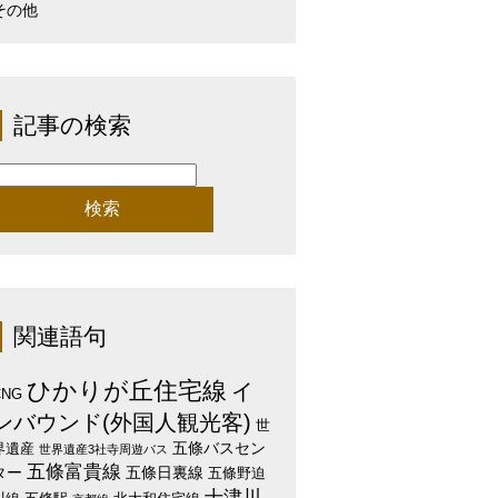
その他
記事の検索
検
:
関連語句
ひかりが丘住宅線
イ
CNG
ンバウンド(外国人観光客)
世
五條バスセン
界遺産
世界遺産3社寺周遊バス
五條富貴線
ター
五條日裏線
五條野迫
十津川