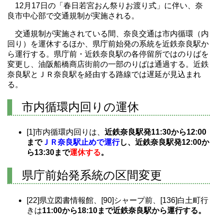
12月17日の「春日若宮おん祭りお渡り式」に伴い、奈
良市中心部で交通規制が実施される。
交通規制が実施されている間、奈良交通は市内循環（内
回り）を運休するほか、県庁前始発の系統を近鉄奈良駅か
ら運行する。県庁前・近鉄奈良駅の各停留所ではのりばを
変更し、油阪船橋商店街前の一部のりばは通過する。近鉄
奈良駅とＪＲ奈良駅を経由する路線では遅延が見込まれ
る。
市内循環内回りの運休
[1]市内循環内回りは、
近鉄奈良駅発11:30から12:00
まで
ＪＲ奈良駅止めで運行
し、近鉄奈良駅発12:00か
ら13:30まで
運休する
。
県庁前始発系統の区間変更
[22]県立図書情報館、[90]シャープ前、[136]白土町行
きは
11:00から18:10まで近鉄奈良駅から運行する。