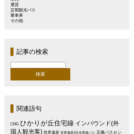
運賃
定期観光バス
乗車券
その他
記事の検索
検
索:
関連語句
ひかりが丘住宅線
インバウンド(外
CNG
国人観光客)
五條バスセン
世界遺産
世界遺産3社寺周遊バス