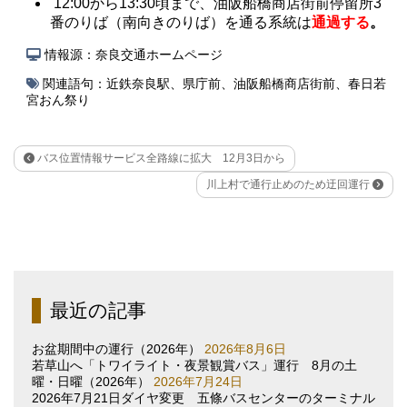
12:00から13:30頃まで、油阪船橋商店街前停留所3
番のりば（南向きのりば）を通る系統は
通過する
。
情報源：奈良交通ホームページ
関連語句：
近鉄奈良駅
、
県庁前
、
油阪船橋商店街前
、
春日若
宮おん祭り
バス位置情報サービス全路線に拡大 12月3日から
川上村で通行止めのため迂回運行
最近の記事
お盆期間中の運行（2026年）
2026年8月6日
若草山へ「トワイライト・夜景観賞バス」運行 8月の土
曜・日曜（2026年）
2026年7月24日
2026年7月21日ダイヤ変更 五條バスセンターのターミナル