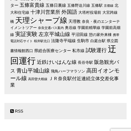
五條富貴線
ター
五條日裏線
五條野迫川線
五條駅
北
京都線
外国語
十津川営業所
大和住宅線
大塔村役場前
大宮跨線
天理シャープ線
天理教
橋
奈良・夜のエンターテ
イメントツアー
奥谷線
学園前精華線
学園前高畑
奈良交通バス案内
実証実験
左京平城山線
平沼田線
線
憩の家外来棟
携帯
法隆寺平端線
生駒市
白庭台駅
県立図
電話対応サイト
桜井駅北口
迂
試験運行
県総合医療センター
私市線
書情報館西口
回運行
近鉄けいはんな線
阪急観光バ
長谷寺駅
青山平城山線
高田イオンモ
ス
飛鳥ハーフマラソン
ール線
ＪＲ奈良駅付近連続立体交差化事
高田曽大根線
業
RSS