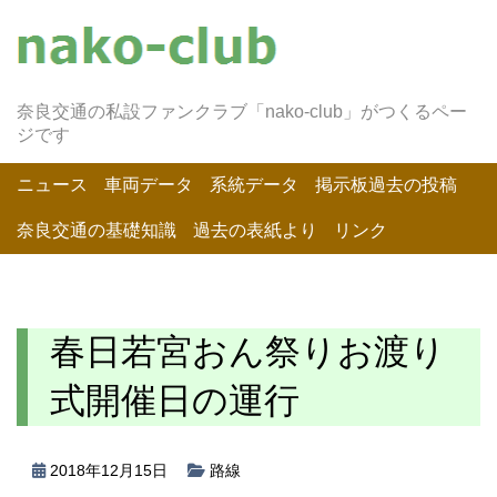
奈良交通の私設ファンクラブ「nako-club」がつくるペー
ジです
ニュース
車両データ
系統データ
掲示板過去の投稿
奈良交通の基礎知識
過去の表紙より
リンク
春日若宮おん祭りお渡り
式開催日の運行
2018年12月15日
路線