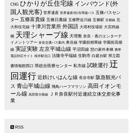
ひかりが丘住宅線
インバウンド(外
CNG
国人観光客)
五條バスセン
世界遺産
世界遺産3社寺周遊バス
五條富貴線
ター
五條日裏線
五條野迫川線
五條駅
北
京都線
外国語
十津川営業所
大和住宅線
大塔村役場前
大宮跨線
天理シャープ線
天理教
橋
奈良・夜のエンターテ
イメントツアー
奥谷線
学園前精華線
学園前高畑
奈良交通バス案内
実証実験
左京平城山線
平沼田線
線
憩の家外来棟
携帯
法隆寺平端線
生駒市
白庭台駅
県立図
電話対応サイト
桜井駅北口
迂
試験運行
県総合医療センター
私市線
書情報館西口
回運行
近鉄けいはんな線
阪急観光バ
長谷寺駅
青山平城山線
高田イオンモ
ス
飛鳥ハーフマラソン
ール線
ＪＲ奈良駅付近連続立体交差化事
高田曽大根線
業
RSS