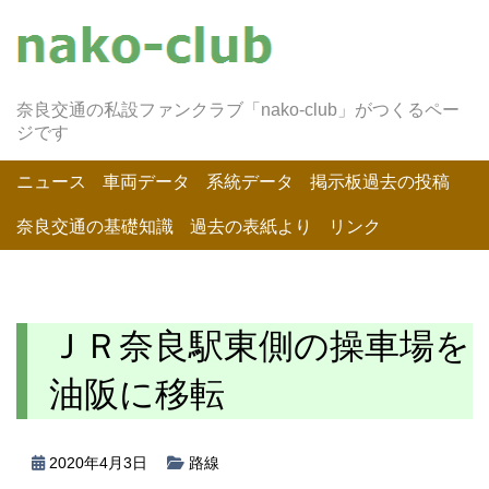
奈良交通の私設ファンクラブ「nako-club」がつくるペー
ジです
ニュース
車両データ
系統データ
掲示板過去の投稿
奈良交通の基礎知識
過去の表紙より
リンク
ＪＲ奈良駅東側の操車場を
油阪に移転
2020年4月3日
路線