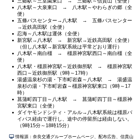
三郷駅～三室園東口 → 三郷駅～信貴山（全便）
八木駅～大泉東口 → 八木駅～やわらぎの郷（全
便）
五條バスセンター→八木駅 → 五條バスセンター
→近鉄高田駅（全便）
忍海～八木駅は運休（全便）
新宮駅→八木駅 → 新宮駅→近鉄高田駅（全便）
（但し八木駅→新宮駅系統は平常どおり運行）
八木駅～南白橿 → 橿原神宮駅西口～南白橿（全
便）
八木駅・橿原神宮駅～近鉄御所駅 → 橿原神宮駅
西口～近鉄御所駅（9時～17時）
湯盛温泉杉の湯・下市町岩森～八木駅 → 湯盛温
泉杉の湯・下市町岩森～橿原神宮駅東口（9時～17
時）
菖蒲町四丁目～八木駅 → 菖蒲町四丁目～橿原神
宮駅東口（全便）
ダイヤモンドシティ・アルル→八木駅系統は橿原バ
イパス経由で運行し、途中の停留所は経由しない。
（9時15分～18時15分）
情報源：奈良交通グループホームページ、配布広告、信貴山