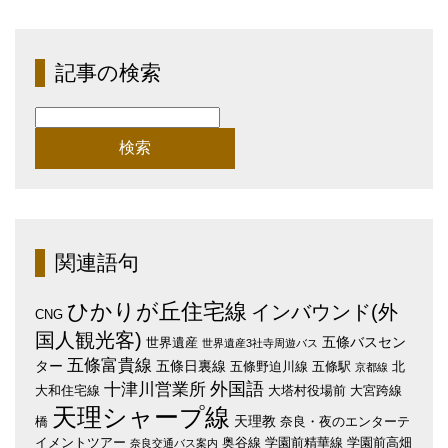
記事の検索
検
索:
関連語句
ひかりが丘住宅線
インバウンド(外
CNG
国人観光客)
五條バスセン
世界遺産
世界遺産3社寺周遊バス
五條富貴線
ター
五條日裏線
五條野迫川線
五條駅
北
京都線
外国語
十津川営業所
大和住宅線
大塔村役場前
大宮跨線
天理シャープ線
天理教
橋
奈良・夜のエンターテ
イメントツアー
奥谷線
学園前精華線
学園前高畑
奈良交通バス案内