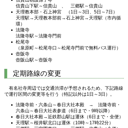
信貴山下駅～信貴山 、 三郷駅～信貴山
天理教本部・石上神宮 （1日～3日、5日～7日）
天理駅→天理教本部前→石上神宮→天理駅（市内循
環）
法隆寺
法隆寺駅～法隆寺門前
松尾寺
（泉原町～松尾寺口～松尾寺門前で無料バス運行）
壺阪寺
壺阪山駅～壺阪寺
定期路線の変更
有名社寺周辺では交通渋滞が予想されるため、下記路線
で運行区間の変更等を行う（特記以外は1日～3日）。
法隆寺前・六条山～春日大社本殿 → 法隆寺前・
六条山～春日大社表参道（6日まで・9時以降）
春日大社本殿→近鉄郡山駅は運休（6日まで・全便）
天理駅～桜井駅北口は運休（10時～17時22分）