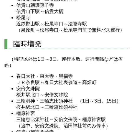
信貴山朝護孫子寺
信貴山下駅～信貴大橋
松尾寺
近鉄郡山駅～松尾寺口～法隆寺駅
（泉原町～松尾寺口～松尾寺門前で無料バス運行）
臨時増発
（特記以外は1日～3日。運行本数、運行間隔などは省
略）
春日大社・東大寺・興福寺
ＪＲ奈良駅～春日大社表参道～高畑町
安倍文殊院
桜井駅北口～安倍文殊院
三輪明神・三輪恵比須神社 （1日～3日、15日）
桜井駅北口～三輪恵比須神社
橿原神宮
三輪恵比須神社～安倍文殊院～橿原神宮駅
（途中、安倍文殊院、治田神社前のみ停車）
信貴山朝護孫子寺