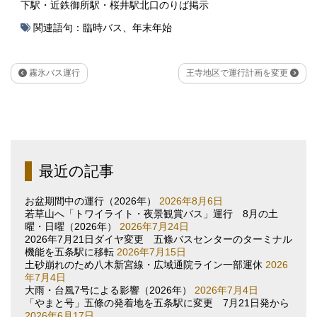
下駅・近鉄御所駅・桜井駅北口のりば掲示
関連語句：
臨時バス
、
年末年始
霧氷バス運行
王寺地区で運行計画を変更
最近の記事
お盆期間中の運行（2026年）
2026年8月6日
若草山へ「トワイライト・夜景観賞バス」運行 8月の土
曜・日曜（2026年）
2026年7月24日
2026年7月21日ダイヤ変更 五條バスセンターのターミナル
機能を五条駅に移転
2026年7月15日
土砂崩れのため八木新宮線・広域通院ライン一部運休
2026
年7月4日
大雨・台風7号による影響（2026年）
2026年7月4日
「やまと号」五條の発着地を五条駅に変更 7月21日発から
2026年6月17日