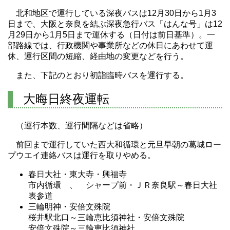
北和地区で運行している深夜バスは12月30日から1月3
日まで、大阪と奈良を結ぶ深夜急行バス「はんな号」は12
月29日から1月5日まで運休する（日付は前日基準）。一
部路線では、行政機関や事業所などの休日にあわせて運
休、運行区間の短縮、経由地の変更などを行う。
また、下記のとおり初詣臨時バスを運行する。
大晦日終夜運転
（運行本数、運行間隔などは省略）
前回まで運行していた西大和循環と元旦早朝の葛城ロー
プウエイ連絡バスは運行を取りやめる。
春日大社・東大寺・興福寺
市内循環 、 シャープ前・ＪＲ奈良駅～春日大社
表参道
三輪明神・安倍文殊院
桜井駅北口～三輪恵比須神社・安倍文殊院
安倍文殊院～三輪恵比須神社