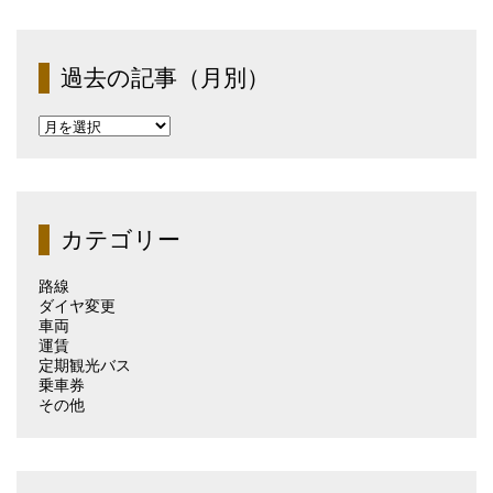
過去の記事（月別）
過
去
の
記
事
（月
カテゴリー
別）
路線
ダイヤ変更
車両
運賃
定期観光バス
乗車券
その他