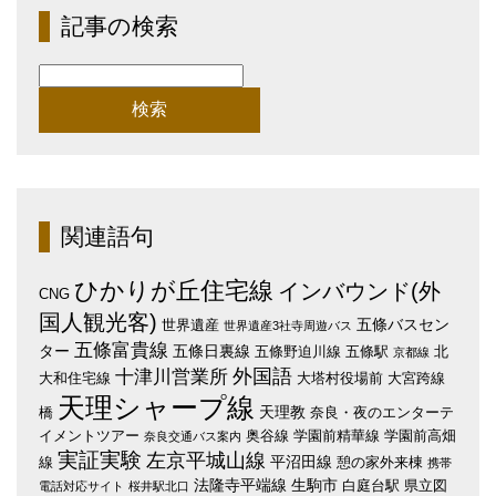
記事の検索
検
索:
関連語句
ひかりが丘住宅線
インバウンド(外
CNG
国人観光客)
五條バスセン
世界遺産
世界遺産3社寺周遊バス
五條富貴線
ター
五條日裏線
五條野迫川線
五條駅
北
京都線
外国語
十津川営業所
大和住宅線
大塔村役場前
大宮跨線
天理シャープ線
天理教
橋
奈良・夜のエンターテ
イメントツアー
奥谷線
学園前精華線
学園前高畑
奈良交通バス案内
実証実験
左京平城山線
平沼田線
線
憩の家外来棟
携帯
法隆寺平端線
生駒市
白庭台駅
県立図
電話対応サイト
桜井駅北口