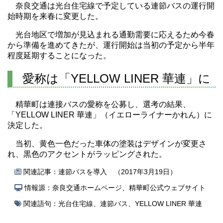
奈良交通は光台住宅線で予定している連節バスの運行開
始時期を来春に変更した。
光台地区で増加が見込まれる通勤需要に応えるため今春
から準備を進めてきたが、運行開始は当初の予定から半年
程度延期することになった。
愛称は「YELLOW LINER 華連」に
精華町は連接バスの愛称を公募し、選考の結果、
「YELLOW LINER 華連」（イエローライナーかれん）に
決定した。
当初、黄色一色だった車体の塗装はデザインが変更さ
れ、黒色のアクセントがラッピングされた。
関連記事：
連節バスを導入 （2017年3月19日）
情報源：奈良交通ホームページ、精華町公式ウェブサイト
関連語句：
光台住宅線
、
連節バス
、
YELLOW LINER 華連