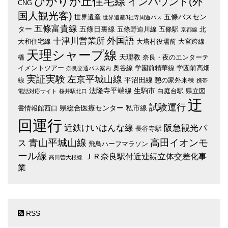
ひかりが丘住宅線
インバウンド(外
CNG
国人観光客)
五條バスセン
世界遺産
世界遺産3社寺周遊バス
五條富貴線
ター
五條日裏線
五條野迫川線
五條駅
北
京都線
外国語
十津川営業所
大和住宅線
大塔村役場前
大宮跨線
天理シャープ線
天理教
橋
奈良・夜のエンターテ
イメントツアー
奥谷線
学園前精華線
学園前高畑
奈良交通バス案内
実証実験
左京平城山線
平沼田線
線
憩の家外来棟
携帯
法隆寺平端線
生駒市
白庭台駅
県立図
電話対応サイト
桜井駅北口
迂
試験運行
県総合医療センター
私市線
書情報館西口
回運行
近鉄けいはんな線
阪急観光バ
長谷寺駅
青山平城山線
高田イオンモ
ス
飛鳥ハーフマラソン
ール線
ＪＲ奈良駅付近連続立体交差化事
高田曽大根線
業
RSS