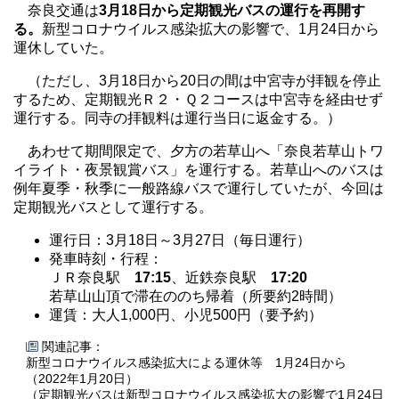
奈良交通は
3月18日から定期観光バスの運行を再開す
る。
新型コロナウイルス感染拡大の影響で、1月24日から
運休していた。
（ただし、3月18日から20日の間は中宮寺が拝観を停止
するため、定期観光Ｒ２・Ｑ２コースは中宮寺を経由せず
運行する。同寺の拝観料は運行当日に返金する。）
あわせて期間限定で、夕方の若草山へ「奈良若草山トワ
イライト・夜景観賞バス」を運行する。若草山へのバスは
例年夏季・秋季に一般路線バスで運行していたが、今回は
定期観光バスとして運行する。
運行日：3月18日～3月27日（毎日運行）
発車時刻・行程：
ＪＲ奈良駅
17:15
、近鉄奈良駅
17:20
若草山山頂で滞在ののち帰着（所要約2時間）
運賃：大人1,000円、小児500円（要予約）
関連記事：
新型コロナウイルス感染拡大による運休等 1月24日から
（2022年1月20日）
（定期観光バスは新型コロナウイルス感染拡大の影響で1月24日