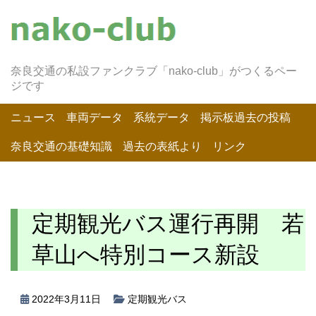
奈良交通の私設ファンクラブ「nako-club」がつくるペー
ジです
ニュース
車両データ
系統データ
掲示板過去の投稿
奈良交通の基礎知識
過去の表紙より
リンク
定期観光バス運行再開 若
草山へ特別コース新設
2022年3月11日
定期観光バス