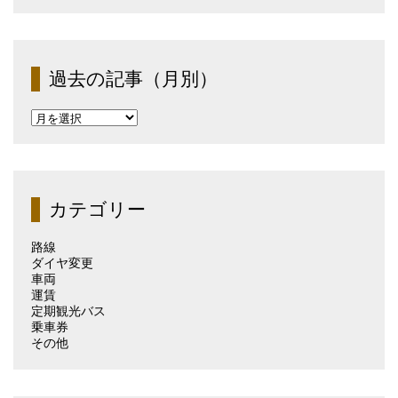
過去の記事（月別）
過
去
の
記
事
（月
カテゴリー
別）
路線
ダイヤ変更
車両
運賃
定期観光バス
乗車券
その他