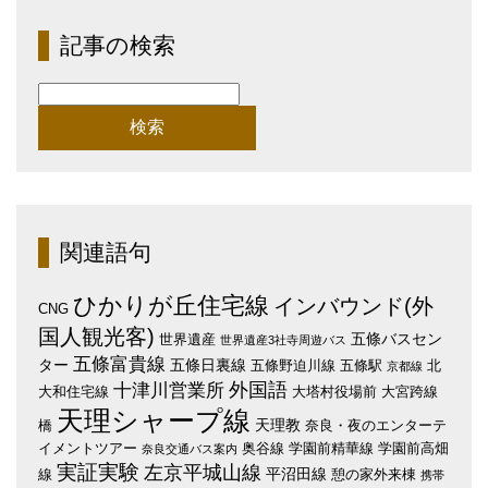
記事の検索
検
索:
関連語句
ひかりが丘住宅線
インバウンド(外
CNG
国人観光客)
五條バスセン
世界遺産
世界遺産3社寺周遊バス
五條富貴線
ター
五條日裏線
五條野迫川線
五條駅
北
京都線
外国語
十津川営業所
大和住宅線
大塔村役場前
大宮跨線
天理シャープ線
天理教
橋
奈良・夜のエンターテ
イメントツアー
奥谷線
学園前精華線
学園前高畑
奈良交通バス案内
実証実験
左京平城山線
平沼田線
線
憩の家外来棟
携帯