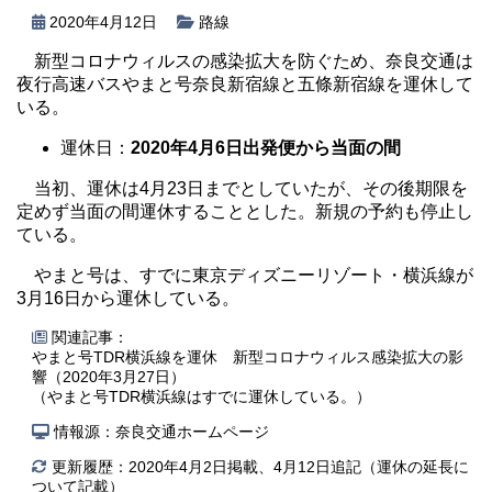
2020年4月12日
路線
新型コロナウィルスの感染拡大を防ぐため、奈良交通は
夜行高速バスやまと号奈良新宿線と五條新宿線を運休して
いる。
運休日：
2020年4月6日出発便から当面の間
当初、運休は4月23日までとしていたが、その後期限を
定めず当面の間運休することとした。新規の予約も停止し
ている。
やまと号は、すでに東京ディズニーリゾート・横浜線が
3月16日から運休している。
関連記事：
やまと号TDR横浜線を運休 新型コロナウィルス感染拡大の影
響（2020年3月27日）
（やまと号TDR横浜線はすでに運休している。）
情報源：奈良交通ホームページ
更新履歴：2020年4月2日掲載、4月12日追記（運休の延長に
ついて記載）