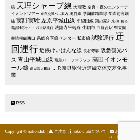
天理シャープ線
天理教
橋
奈良・夜のエンターテ
イメントツアー
奥谷線
学園前精華線
学園前高畑
奈良交通バス案内
実証実験
左京平城山線
平沼田線
線
憩の家外来棟
携帯
法隆寺平端線
生駒市
白庭台駅
県立図
電話対応サイト
桜井駅北口
迂
試験運行
県総合医療センター
私市線
書情報館西口
回運行
近鉄けいはんな線
阪急観光バ
長谷寺駅
青山平城山線
高田イオンモ
ス
飛鳥ハーフマラソン
ール線
ＪＲ奈良駅付近連続立体交差化事
高田曽大根線
業
RSS
Copyright © nako-club |
ご注意
|
nako-clubについて
|
お問い合わ
せ・情報提供
|