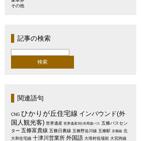
その他
記事の検索
検
索:
関連語句
ひかりが丘住宅線
インバウンド(外
CNG
国人観光客)
五條バスセン
世界遺産
世界遺産3社寺周遊バス
五條富貴線
ター
五條日裏線
五條野迫川線
五條駅
北
京都線
外国語
十津川営業所
大和住宅線
大塔村役場前
大宮跨線