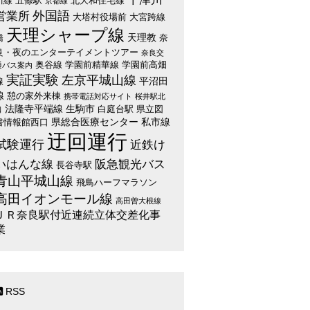
川線
五條駅
北大和住宅線
京都線
外国語
営業所
大塔村役場前
大宮跨線
天理シャープ線
天理教
橋
奈
良・夜のエンターテイメントツアー
奈良交
奥谷線
学園前精華線
学園前高畑
通バス案内
実証実験
左京平城山線
平沼田
線
線
憩の家外来棟
携帯電話対応サイト
桜井駅北
法隆寺平端線
生駒市
白庭台駅
県立図
口
県総合医療センター
私市線
書情報館西口
迂回運行
試験運行
近鉄け
いはんな線
阪急観光バス
長谷寺駅
青山平城山線
飛鳥ハーフマラソン
高田イオンモール線
高田曽大根線
ＪＲ奈良駅付近連続立体交差化事
業
RSS