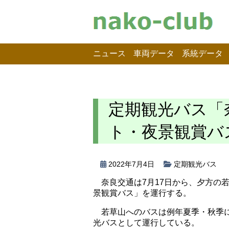
ニュース
車両データ
系統データ
定期観光バス「
ト・夜景観賞バ
2022年7月4日
定期観光バス
奈良交通は7月17日から、夕方の
景観賞バス」を運行する。
若草山へのバスは例年夏季・秋季
光バスとして運行している。