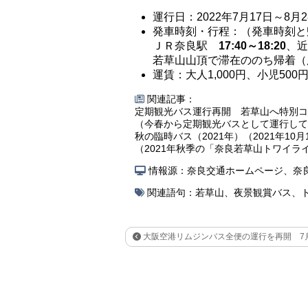
運行日：2022年7月17日～8
発車時刻・行程：（発車時刻と
ＪＲ奈良駅
17:40～18:20
、
若草山山頂で滞在ののち帰着（
運賃：大人1,000円、小児50
関連記事：
定期観光バス運行再開 若草山へ特別コー
（今春から定期観光バスとして運行して
秋の臨時バス（2021年）（2021年10月
（2021年秋季の「奈良若草山トワイラ
情報源：奈良交通ホームページ、奈
関連語句：
若草山
、
夜景観賞バス
、
大阪空港リムジンバス全便の運行を再開 7月