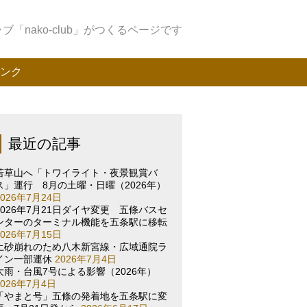
「nako-club」がつくるページです
ンク
最近の記事
若草山へ「トワイライト・夜景観賞バ
ス」運行 8月の土曜・日曜（2026年）
2026年7月24日
2026年7月21日ダイヤ変更 五條バスセ
ンターのターミナル機能を五条駅に移転
2026年7月15日
土砂崩れのため八木新宮線・広域通院ラ
イン一部運休
2026年7月4日
大雨・台風7号による影響（2026年）
2026年7月4日
「やまと号」五條の発着地を五条駅に変