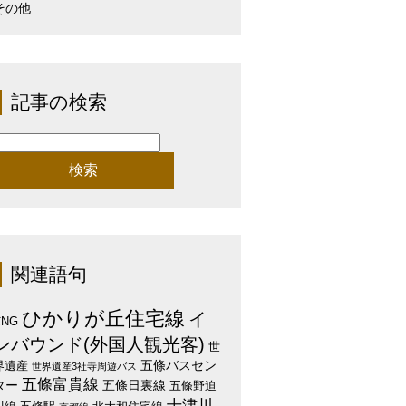
その他
記事の検索
検
:
関連語句
ひかりが丘住宅線
イ
CNG
ンバウンド(外国人観光客)
世
五條バスセン
界遺産
世界遺産3社寺周遊バス
五條富貴線
ター
五條日裏線
五條野迫
十津川