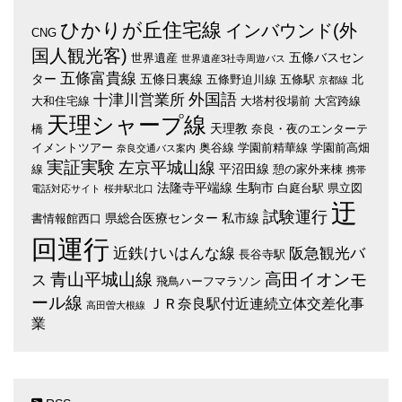
ひかりが丘住宅線
インバウンド(外
CNG
国人観光客)
五條バスセン
世界遺産
世界遺産3社寺周遊バス
五條富貴線
ター
五條日裏線
五條野迫川線
五條駅
北
京都線
外国語
十津川営業所
大和住宅線
大塔村役場前
大宮跨線
天理シャープ線
天理教
橋
奈良・夜のエンターテ
イメントツアー
奥谷線
学園前精華線
学園前高畑
奈良交通バス案内
実証実験
左京平城山線
平沼田線
線
憩の家外来棟
携帯
法隆寺平端線
生駒市
白庭台駅
県立図
電話対応サイト
桜井駅北口
迂
試験運行
県総合医療センター
私市線
書情報館西口
回運行
近鉄けいはんな線
阪急観光バ
長谷寺駅
青山平城山線
高田イオンモ
ス
飛鳥ハーフマラソン
ール線
ＪＲ奈良駅付近連続立体交差化事
高田曽大根線
業