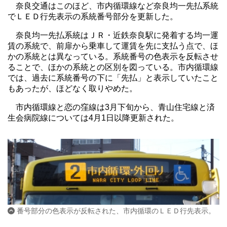
奈良交通はこのほど、市内循環線など奈良均一先払系統
でＬＥＤ行先表示の系統番号部分を更新した。
奈良均一先払系統はＪＲ・近鉄奈良駅に発着する均一運
賃の系統で、前扉から乗車して運賃を先に支払う点で、ほ
かの系統とは異なっている。系統番号の色表示を反転させ
ることで、ほかの系統との区別を図っている。市内循環線
では、過去に系統番号の下に「先払」と表示していたこと
もあったが、ほどなく取りやめた。
市内循環線と恋の窪線は3月下旬から、青山住宅線と済
生会病院線については4月1日以降更新された。
番号部分の色表示が反転された、市内循環のＬＥＤ行先表示。