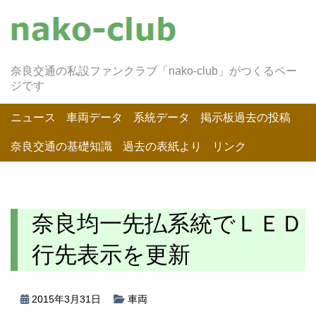
奈良交通の私設ファンクラブ「nako-club」がつくるペー
ジです
ニュース
車両データ
系統データ
掲示板過去の投稿
奈良交通の基礎知識
過去の表紙より
リンク
奈良均一先払系統でＬＥＤ
行先表示を更新
2015年3月31日
車両