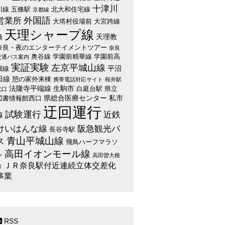
十津川
川線
五條駅
北大和住宅線
京都線
外国語
営業所
大塔村役場前
大宮跨線
天理シャープ線
天理教
橋
奈良・夜のエンターテイメントツアー
奈良
奥谷線
学園前精華線
学園前高
交通バス案内
実証実験
左京平城山線
平沼
畑線
田線
憩の家外来棟
携帯電話対応サイト
桜井駅
法隆寺平端線
生駒市
白庭台駅
県立
北口
県総合医療センター
私市
図書情報館西口
迂回運行
試験運行
近鉄
線
けいはんな線
阪急観光バ
長谷寺駅
青山平城山線
ス
飛鳥ハーフマラソ
高田イオンモール線
ン
高田曽大根
ＪＲ奈良駅付近連続立体交差化
線
事業
RSS