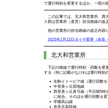
で運行時刻を変更するほか、一部の
この記事では、北大和営業所、西
ス郡山営業所（直営）担当路線の改
他の営業所の担当路線の改正内容
2025年2月22日ダイヤ変更（奈
北大和営業所
下記の路線で運行時刻・回数を変
する（特に記載がなければ運行時刻
生駒イトーピア線（運行回数を
中登美ヶ丘団地線
西登美ヶ丘真弓線（平日朝5時台の[
に統合。そのほか運行回数を変
学園高山線
奈良北高校線