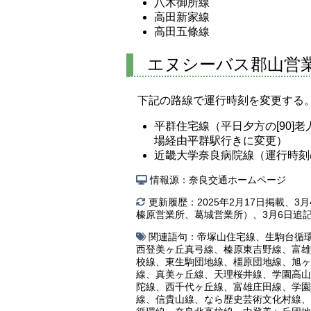
八木御所線
高田新家線
高田五條線
エヌシーバス郡山営
下記の路線で運行時刻を変更する
平群住宅線（平日夕方の[90]老
場経由平群駅行きに変更）
近畿大学奈良病院線（運行時刻
情報源：奈良交通ホームページ
更新履歴：2025年2月17日掲載、
榛原営業所、葛城営業所）、3月6日追
関連語句：
帝塚山住宅線
、
生駒台循
西登美ヶ丘真弓線
、
榛原東吉野線
、
富雄
校線
、
東生駒団地線
、
橿原団地線
、
旭ヶ
線
、
真美ヶ丘線
、
天理桜井線
、
学園高山
陀線
、
西千代ヶ丘線
、
富雄庄田線
、
学園
線
、
信貴山線
、
なら歴史芸術文化村線
、