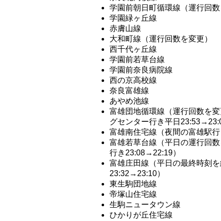
学園前朝日町循環線（運行回数
学園緑ヶ丘線
赤膚山線
大和町線（運行回数を変更）
西千代ヶ丘線
学園前若草台線
学園前奈良病院線
西の京高校線
奈良富雄線
あやめ池線
富雄団地循環線（運行回数を変更
グセンター行き平日23:53→23:0
富雄南住宅線（夜間の富雄駅行きの
富雄若草台線（平日の運行回数を
行き23:08→22:19）
富雄庄田線（平日の最終時刻を繰
23:32→23:10）
東生駒団地線
帝塚山住宅線
生駒ニュータウン線
ひかりが丘住宅線