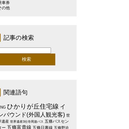
乗車券
その他
記事の検索
検
:
関連語句
ひかりが丘住宅線
イ
CNG
ンバウンド(外国人観光客)
世
五條バスセン
界遺産
世界遺産3社寺周遊バス
五條富貴線
ター
五條日裏線
五條野迫