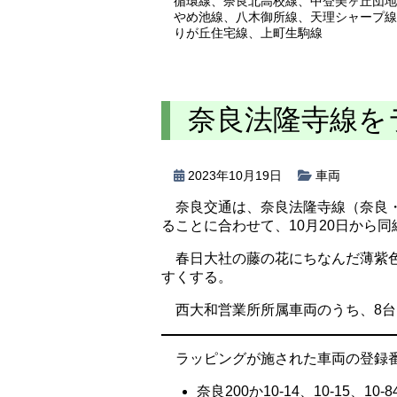
循環線
、
奈良北高校線
、
中登美ヶ丘団地
やめ池線
、
八木御所線
、
天理シャープ線
りが丘住宅線
、
上町生駒線
奈良法隆寺線を
2023年10月19日
車両
奈良交通は、奈良法隆寺線（奈良
ることに合わせて、10月20日から
春日大社の藤の花にちなんだ薄紫
すくする。
西大和営業所所属車両のうち、8台
ラッピングが施された車両の登録
奈良200か10-14、10-15、10-84