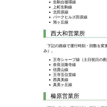
生駒台循環線
上町生駒線
北田原線
パークヒルズ田原線
旭ヶ丘線
西大和営業所
下記の路線で運行時刻・回数を変
み）。
王寺シャープ線（土日祝日の夜
奈良法隆寺線
信貴山線
王寺五位堂線
西真美線
真美ヶ丘線
榛原営業所