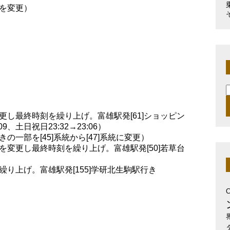
を変更）
索
し最終時刻を繰り上げ。富雄駅発[61]ショッピン
9、土日祝日23:32→23:06）
一部を[45]系統から[47]系統に変更）
変更し最終時刻を繰り上げ。富雄駅発[50]若草台
り上げ。富雄駅発[155]学研北生駒駅行き