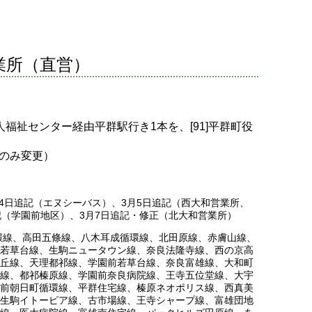
業所（直営）
。
人福祉センター経由平群駅行き1本を、[91]平群町役
のみ変更）
3月4日追記（エヌシーバス）、3月5日追記（西大和営業所、
記（学園前地区）、3月7日追記・修正（北大和営業所）
環線
、
高田五條線
、
八木耳成循環線
、
北田原線
、
赤膚山線
、
若草台線
、
生駒ニュータウン線
、
奈良法隆寺線
、
西の京高
丘線
、
天理都祁線
、
学園前若草台線
、
奈良富雄線
、
大和町
線
、
都祁榛原線
、
学園前奈良病院線
、
王寺五位堂線
、
大宇
前朝日町循環線
、
平群住宅線
、
榛原ネオポリス線
、
西真美
生駒イトーピア線
、
古市場線
、
王寺シャープ線
、
富雄団地