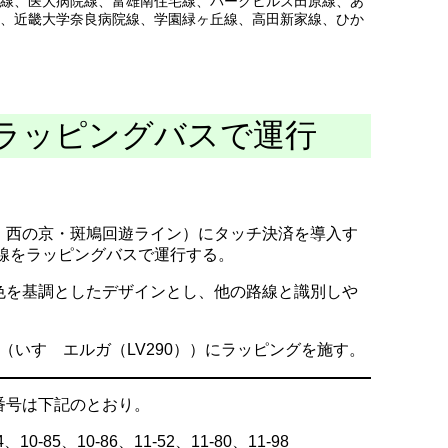
線
、
医大病院線
、
富雄南住宅線
、
パークヒルズ田原線
、
あ
、
近畿大学奈良病院線
、
学園緑ヶ丘線
、
高田新家線
、
ひか
ラッピングバスで運行
・西の京・斑鳩回遊ライン）にタッチ決済を導入す
同線をラッピングバスで運行する。
色を基調としたデザインとし、他の路線と識別しや
（いすゞエルガ（LV290））にラッピングを施す。
番号は下記のとおり。
、10-85、10-86、11-52、11-80、11-98