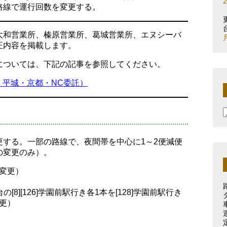
路線で運行回数を変更する。
大和営業所、榛原営業所、葛城営業所、エヌシーバ
正内容を掲載します。
については、下記の記事を参照してください。
良・平城・京都・NC委託）
更する。一部の路線で、夜間帯を中心に1～2便減便
の変更のみ）。
変更）
8][126]学園前駅行き各1本を[128]学園前駅行き
更）