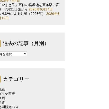
2026年7月4日
「やまと号」五條の発着地を五条駅に変
更 7月21日発から
2026年6月17日
台風6号による影響（2026年）
2026年6
月12日
過去の記事（月別）
過
去
の
記
事
（月
カテゴリー
別）
路線
ダイヤ変更
車両
運賃
定期観光バス