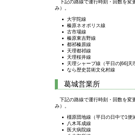
下記の路線で運行時刻・回数を変
み）。
大宇陀線
榛原ネオポリス線
古市場線
榛原東吉野線
都祁榛原線
天理都祁線
天理桜井線
天理シャープ線（平日の[66]
なら歴史芸術文化村線
葛城営業所
下記の路線で運行時刻・回数を変
み）。
橿原団地線（平日の日中で1便
八木耳成線
医大病院線