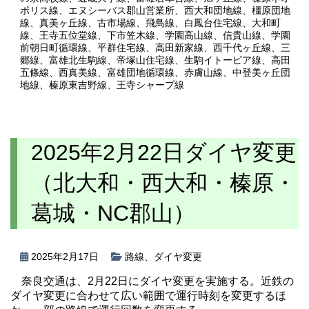
ポリス線
、
エヌシーバス郡山営業所
、
西大和団地線
、
橿原団地
線
、
真美ヶ丘線
、
古市場線
、
飛鳥線
、
白鳳台住宅線
、
大和町
線
、
王寺五位堂線
、
下市笠木線
、
学園高山線
、
信貴山線
、
学園
前朝日町循環線
、
平群住宅線
、
高田新家線
、
西千代ヶ丘線
、
三
郷線
、
富雄北生駒線
、
帝塚山住宅線
、
生駒イトーピア線
、
高田
五條線
、
西真美線
、
富雄団地循環線
、
赤膚山線
、
中登美ヶ丘団
地線
、
榛原東吉野線
、
王寺シャープ線
2025年2月22日ダイヤ変更
（北大和・西大和・榛原・
葛城・NC郡山）
2025年2月17日
路線
、
ダイヤ変更
奈良交通は、2月22日にダイヤ変更を実施する。近鉄の
ダイヤ変更に合わせて広い範囲で運行時刻を変更するほ