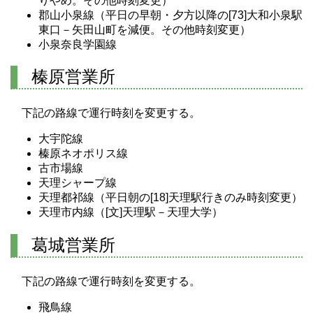
りやめ。その他時刻変更）
郡山小泉線（平日の早朝・夕方以降の[73]大和小泉駅
東口－矢田山町を減便。その他時刻変更）
小泉奈良学園線
榛原営業所
下記の路線で運行時刻を変更する。
大宇陀線
榛原ネオポリス線
古市場線
天理シャープ線
天理都祁線（平日朝の[18]天理駅行きのみ時刻変更）
天理市内線（[文]天理駅－天理大学）
葛城営業所
下記の路線で運行時刻を変更する。
飛鳥線