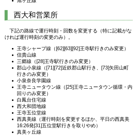
旭ヶ丘線
西大和営業所
下記の路線で運行時刻・回数を変更する（特に記載がな
ければ運行時刻の変更のみ）。
王寺シャープ線（[62][63][92]王寺駅行きのみ変更）
信貴山線
三郷線（[28]王寺駅行きのみ変更）
郡山小泉線（[71][72]近鉄郡山駅行き、[73]矢田山町
行きのみ変更）
小泉奈良学園線
王寺ニュータウン線（[25]王寺ニュータウン循環・内
回りのみ変更）
白鳳台住宅線
西大和団地線
王寺五位堂線
西真美線（運行時刻を変更するほか、平日の西真美
16:26発[31]五位堂駅行きを取りやめ）
真美ヶ丘線