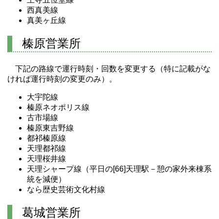
西真美線
真美ヶ丘線
榛原営業所
下記の路線で運行時刻・回数を変更する（特に記載がな
ければ運行時刻の変更のみ）。
大宇陀線
榛原ネオポリス線
古市場線
榛原東吉野線
都祁榛原線
天理都祁線
天理桜井線
天理シャープ線（平日の[66]天理駅－憩の家外来棟系
統を減便）
なら歴史芸術文化村線
葛城営業所