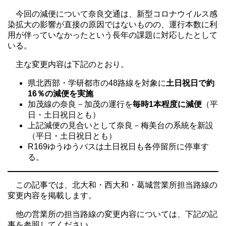
今回の減便について奈良交通は、新型コロナウイルス感
染拡大の影響が直接の原因ではないものの、運行本数に利
用が伴っていなかったという長年の課題に対応したとして
いる。
主な変更内容は下記のとおり。
県北西部・学研都市の48路線を対象に
土日祝日で約
16％の減便を実施
加茂線の奈良－加茂の運行を
毎時1本程度に減便
（平
日・土日祝日とも）
上記減便の見合いとして奈良－梅美台の系統を新設
（平日・土日祝日とも）
R169ゆうゆうバスは土日祝日も各停留所に停車す
る。
この記事では、北大和・西大和・葛城営業所担当路線の
変更内容を掲載します。
他の営業所の担当路線の変更内容については、下記の記
事を参照してください。