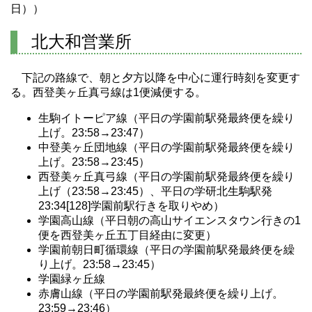
日））
北大和営業所
下記の路線で、朝と夕方以降を中心に運行時刻を変更す
る。西登美ヶ丘真弓線は1便減便する。
生駒イトーピア線（平日の学園前駅発最終便を繰り
上げ。23:58→23:47）
中登美ヶ丘団地線（平日の学園前駅発最終便を繰り
上げ。23:58→23:45）
西登美ヶ丘真弓線（平日の学園前駅発最終便を繰り
上げ（23:58→23:45）、平日の学研北生駒駅発
23:34[128]学園前駅行きを取りやめ）
学園高山線（平日朝の高山サイエンスタウン行きの1
便を西登美ヶ丘五丁目経由に変更）
学園前朝日町循環線（平日の学園前駅発最終便を繰
り上げ。23:58→23:45）
学園緑ヶ丘線
赤膚山線（平日の学園前駅発最終便を繰り上げ。
23:59→23:46）