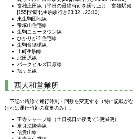
富雄庄田線（平日の最終時刻を繰り上げ。富雄駅発
[155]学研北生駒駅行き23:32→23:10）
東生駒団地線
帝塚山住宅線
生駒ニュータウン線
ひかりが丘住宅線
生駒台循環線
上町生駒線
北田原線
パークヒルズ田原線
旭ヶ丘線
西大和営業所
下記の路線で運行時刻・回数を変更する（特に記載がな
ければ運行時刻の変更のみ）。
王寺シャープ線（土日祝日の夜間で1便減便）
奈良法隆寺線
信貴山線
王寺五位堂線