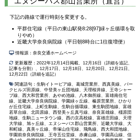
エヌシーバス郡山営業所（直営）
下記の路線で運行時刻を変更する。
平群住宅線（平日の東山駅発8:28[97]緑ヶ丘循環を取
りやめ）
近畿大学奈良病院線（平日朝8時台に1往復増便）
情報源：奈良交通ホームページ
更新履歴：2022年12月14日掲載、12月16日（詳細を追記、
記事を分割）、12月17日、12月18日、12月20日、12月21日、
12月22日（詳細を追記）
関連語句：
生駒イトーピア線
、
葛城営業所
、
西真美線
、
パー
クヒルズ田原線
、
中登美ヶ丘団地線
、
天理桜井線
、
王寺シャー
プ線
、
西大和営業所
、
あやめ池線
、
八木御所線
、
富雄南住宅
線
、
近畿大学奈良病院線
、
学園緑ヶ丘線
、
榛原営業所
、
ひかり
が丘住宅線
、
上町生駒線
、
生駒台循環線
、
東生駒団地線
、
富雄
若草台線
、
北田原線
、
西登美ヶ丘真弓線
、
奈良富雄線
、
橿原団
地線
、
生駒ニュータウン線
、
西の京高校線
、
富雄庄田線
、
天理
大学線
、
旭ヶ丘線
、
エヌシーバス郡山営業所
、
近畿大学線
、
大
和町線
、
真美ヶ丘線
、
帝塚山住宅線
、
飛鳥線
、
西大和団地線
、
学園前奈良病院線
、
王寺五位堂線
、
赤膚山線
、
学園高山線
、
信