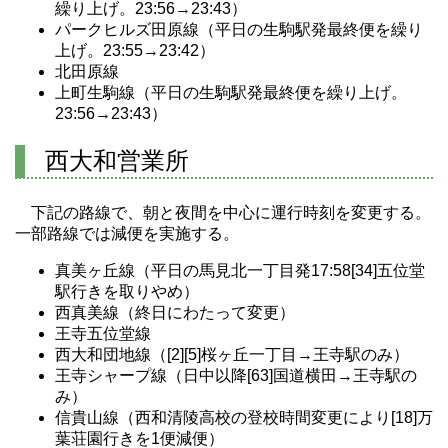
繰り上げ。23:56→23:43）
パークヒルズ田原線（平日の生駒駅発最終便を繰り
上げ。23:55→23:42）
北田原線
上町生駒線（平日の生駒駅発最終便を繰り上げ。
23:56→23:43）
西大和営業所
下記の路線で、朝と夜間を中心に運行時刻を変更する。
一部路線では減便を実施する。
真美ヶ丘線（平日の馬見北一丁目発17:58[34]五位堂
駅行きを取りやめ）
西真美線（終日にわたって変更）
王寺五位堂線
西大和団地線（[2][5]桜ヶ丘一丁目→王寺駅のみ）
王寺シャープ線（日中以降[63]国道横田→王寺駅の
み）
信貴山線（西和清陵高校の登校時間変更により[18]万
葉荘園行きを1便減便）