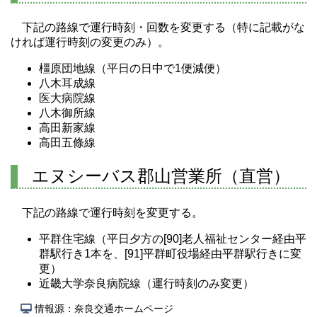
下記の路線で運行時刻・回数を変更する（特に記載がな
ければ運行時刻の変更のみ）。
橿原団地線（平日の日中で1便減便）
八木耳成線
医大病院線
八木御所線
高田新家線
高田五條線
エヌシーバス郡山営業所（直営）
下記の路線で運行時刻を変更する。
平群住宅線（平日夕方の[90]老人福祉センター経由平
群駅行き1本を、[91]平群町役場経由平群駅行きに変
更）
近畿大学奈良病院線（運行時刻のみ変更）
情報源：奈良交通ホームページ