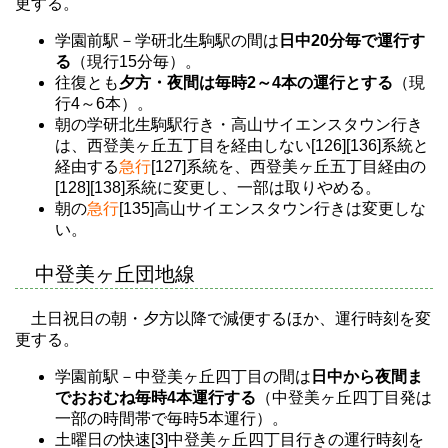
更する。
学園前駅－学研北生駒駅の間は
日中20分毎で運行す
る
（現行15分毎）。
往復とも
夕方・夜間は毎時2～4本の運行とする
（現
行4～6本）。
朝の学研北生駒駅行き・高山サイエンスタウン行き
は、西登美ヶ丘五丁目を経由しない[126][136]系統と
経由する
急行
[127]系統を、西登美ヶ丘五丁目経由の
[128][138]系統に変更し、一部は取りやめる。
朝の
急行
[135]高山サイエンスタウン行きは変更しな
い。
中登美ヶ丘団地線
土日祝日の朝・夕方以降で減便するほか、運行時刻を変
更する。
学園前駅－中登美ヶ丘四丁目の間は
日中から夜間ま
でおおむね毎時4本運行する
（中登美ヶ丘四丁目発は
一部の時間帯で毎時5本運行）。
土曜日の快速[3]中登美ヶ丘四丁目行きの運行時刻を