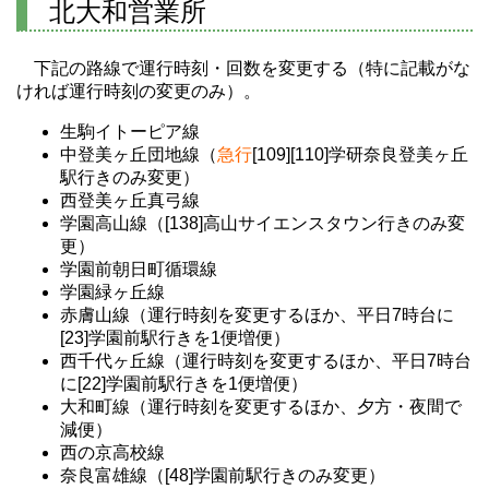
北大和営業所
下記の路線で運行時刻・回数を変更する（特に記載がな
ければ運行時刻の変更のみ）。
生駒イトーピア線
中登美ヶ丘団地線（
急行
[109][110]学研奈良登美ヶ丘
駅行きのみ変更）
西登美ヶ丘真弓線
学園高山線（[138]高山サイエンスタウン行きのみ変
更）
学園前朝日町循環線
学園緑ヶ丘線
赤膚山線（運行時刻を変更するほか、平日7時台に
[23]学園前駅行きを1便増便）
西千代ヶ丘線（運行時刻を変更するほか、平日7時台
に[22]学園前駅行きを1便増便）
大和町線（運行時刻を変更するほか、夕方・夜間で
減便）
西の京高校線
奈良富雄線（[48]学園前駅行きのみ変更）