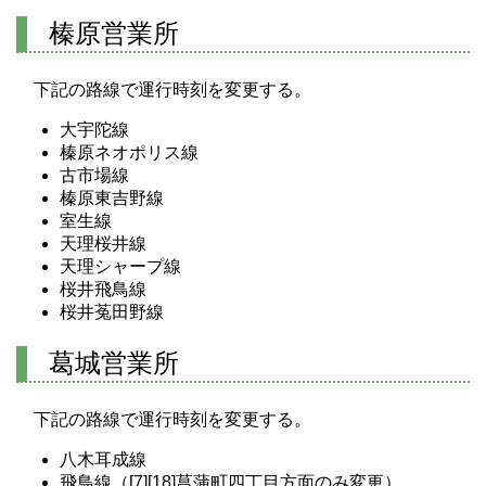
榛原営業所
下記の路線で運行時刻を変更する。
大宇陀線
榛原ネオポリス線
古市場線
榛原東吉野線
室生線
天理桜井線
天理シャープ線
桜井飛鳥線
桜井菟田野線
葛城営業所
下記の路線で運行時刻を変更する。
八木耳成線
飛鳥線（[7][18]菖蒲町四丁目方面のみ変更）