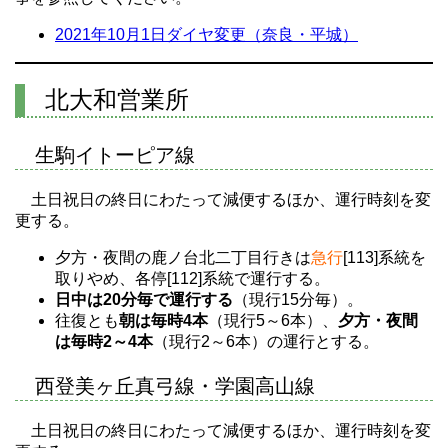
2021年10月1日ダイヤ変更（奈良・平城）
北大和営業所
生駒イトーピア線
土日祝日の終日にわたって減便するほか、運行時刻を変
更する。
夕方・夜間の鹿ノ台北二丁目行きは
急行
[113]系統を
取りやめ、各停[112]系統で運行する。
日中は20分毎で運行する
（現行15分毎）。
往復とも
朝は毎時4本
（現行5～6本）、
夕方・夜間
は毎時2～4本
（現行2～6本）の運行とする。
西登美ヶ丘真弓線・学園高山線
土日祝日の終日にわたって減便するほか、運行時刻を変