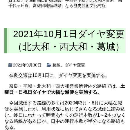
貴山線
、
学園前朝日町循環線
、
平群住宅線
、
北大和営業所
、
西
千代ヶ丘線
、
富雄団地循環線
、
なら歴史芸術文化村線
2021年10月1日ダイヤ変更
（北大和・西大和・葛城）
2021年9月30日
路線
、
ダイヤ変更
奈良交通は10月1日に、ダイヤ変更を実施する。
奈良・平城・北大和・西大和営業所管内の路線では、
土
曜日・日祝日ダイヤで大幅な減便を実施する。
今回減便する路線の多くは2020年3月・6月に大幅な減
便を実施したが、利用状況に応じてさらなる減便に踏み込
む。終日にわたって時間あたりの運行本数が1～2本少なく
なる路線があるほか、日中の運行本数が半分になる路線も
ある。