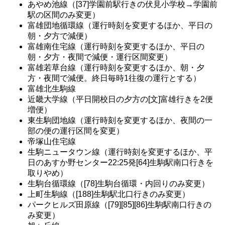
あやめ池線（[37]学園前駅行きの伏見小学校→学園前
駅の区間のみ変更）
富雄団地循環線（運行時刻を変更するほか、平日の
朝・夕方で減便）
富雄南住宅線（運行時刻を変更するほか、平日の
朝・夕方・夜間で減便・運行区間変更）
富雄若草台線（運行時刻を変更するほか、朝・夕
方・夜間で減便。終日毎時1往復の運行とする）
富雄北生駒線
近畿大学線（平日開校日の夕方の[文]富雄行きを2便
増便）
東生駒団地線（運行時刻を変更するほか、夜間の一
部の便の運行区間を変更）
帝塚山住宅線
生駒ニュータウン線（運行時刻を変更するほか、平
日のあすか野センター22:25発[64]生駒駅南口行きを
取りやめ）
生駒台循環線（[78]生駒台循環・内回りのみ変更）
上町生駒線（[188]生駒駅北口行きのみ変更）
パークヒルズ田原線（[79][85][86]生駒駅南口行きの
み変更）