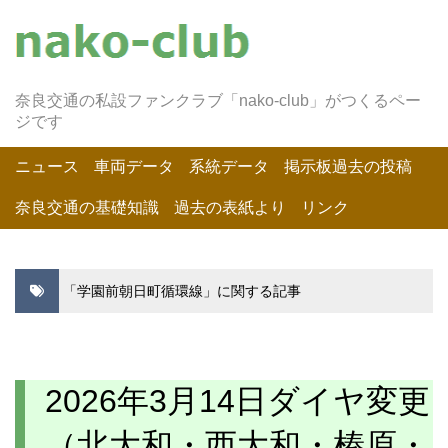
奈良交通の私設ファンクラブ「nako-club」がつくるペー
ジです
ニュース
車両データ
系統データ
掲示板過去の投稿
奈良交通の基礎知識
過去の表紙より
リンク
「学園前朝日町循環線」に関する記事
2026年3月14日ダイヤ変更
（北大和・西大和・榛原・