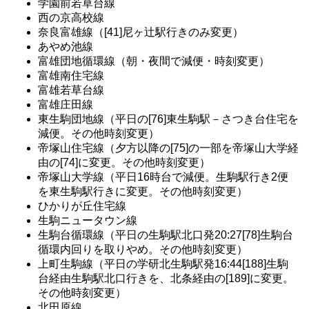
学園前若草台線
西の京高校線
奈良富雄線（[41]尼ヶ辻駅行きのみ変更）
あやめ池線
富雄団地循環線（朝・夜間で減便・時刻変更）
富雄南住宅線
富雄若草台線
富雄庄田線
東生駒団地線（平日の[76]東生駒駅－さつき台住宅を
減便。その他時刻変更）
帝塚山住宅線（夕方以降の[75]の一部を帝塚山大学経
由の[74]に変更。その他時刻変更）
帝塚山大学線（平日16時台で減便。生駒駅行き2便
を東生駒駅行きに変更。その他時刻変更）
ひかりが丘住宅線
生駒ニュータウン線
生駒台循環線（平日の生駒駅北口発20:27[78]生駒台
循環内回りを取りやめ。その他時刻変更）
上町生駒線（平日の学研北生駒駅発16:44[188]生駒
台経由生駒駅北口行きを、北条経由の[189]に変更。
その他時刻変更）
北田原線