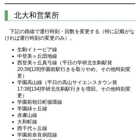
北大和営業所
下記の路線で運行時刻・回数を変更する（特に記載がな
ければ運行時刻の変更のみ）。
生駒イトーピア線
中登美ヶ丘団地線
西登美ヶ丘真弓線（平日の学研北生駒駅発
20:39[128]学園前駅行きを取りやめ。その他時刻変
更）
学園高山線（平日の高山サイエンスタウン発
17:38[134]学研北生駒駅行きを増回。その他時刻変
更）
学園前朝日町循環線
学園緑ヶ丘線
赤膚山線
大和町線
西千代ヶ丘線
学園前奈良病院線