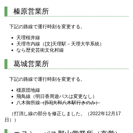
榛原営業所
下記の路線で運行時刻を変更する。
天理桜井線
天理市内線（[文]天理駅－天理大学系統）
なら歴史芸術文化村線
葛城営業所
下記の路線で運行時刻を変更する。
橿原団地線
飛鳥線（明日香周遊バスは変更なし）
八木御所線
（[53]大和八木駅行きのみ）
（打消し線の部分を修正しました。（2022年12月17
日））