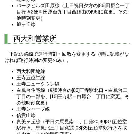
パークヒルズ田原線（土日祝日夕方の[86]田原台一丁
目行き2便を田原台九丁目西経由の[96]に変更。その
他時刻変更）
旭ヶ丘線
西大和営業所
下記の路線で運行時刻・回数を変更する（特に記載がな
ければ運行時刻の変更のみ）。
西大和団地線
王寺五位堂線
王寺ニュータウン線
白鳳台住宅線（朝8時台の[80]王寺駅北口－白鳳台二
丁目の一部を、[10]王寺駅－白鳳台二丁目に変更。そ
の他時刻変更）
王寺シャープ線
信貴山線
真美ヶ丘線（平日の馬見南二丁目発20:40[37]五位堂
駅行き、馬見北三丁目発20:08[35]五位堂駅行きを取