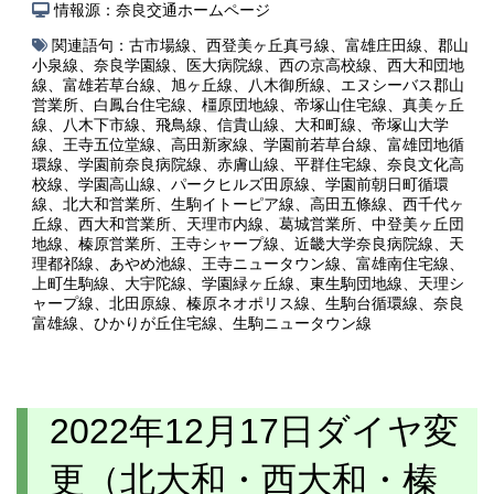
情報源：奈良交通ホームページ
関連語句：
古市場線
、
西登美ヶ丘真弓線
、
富雄庄田線
、
郡山
小泉線
、
奈良学園線
、
医大病院線
、
西の京高校線
、
西大和団地
線
、
富雄若草台線
、
旭ヶ丘線
、
八木御所線
、
エヌシーバス郡山
営業所
、
白鳳台住宅線
、
橿原団地線
、
帝塚山住宅線
、
真美ヶ丘
線
、
八木下市線
、
飛鳥線
、
信貴山線
、
大和町線
、
帝塚山大学
線
、
王寺五位堂線
、
高田新家線
、
学園前若草台線
、
富雄団地循
環線
、
学園前奈良病院線
、
赤膚山線
、
平群住宅線
、
奈良文化高
校線
、
学園高山線
、
パークヒルズ田原線
、
学園前朝日町循環
線
、
北大和営業所
、
生駒イトーピア線
、
高田五條線
、
西千代ヶ
丘線
、
西大和営業所
、
天理市内線
、
葛城営業所
、
中登美ヶ丘団
地線
、
榛原営業所
、
王寺シャープ線
、
近畿大学奈良病院線
、
天
理都祁線
、
あやめ池線
、
王寺ニュータウン線
、
富雄南住宅線
、
上町生駒線
、
大宇陀線
、
学園緑ヶ丘線
、
東生駒団地線
、
天理シ
ャープ線
、
北田原線
、
榛原ネオポリス線
、
生駒台循環線
、
奈良
富雄線
、
ひかりが丘住宅線
、
生駒ニュータウン線
2022年12月17日ダイヤ変
更（北大和・西大和・榛