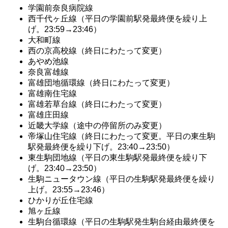
学園前奈良病院線
西千代ヶ丘線（平日の学園前駅発最終便を繰り上
げ。23:59→23:46）
大和町線
西の京高校線（終日にわたって変更）
あやめ池線
奈良富雄線
富雄団地循環線（終日にわたって変更）
富雄南住宅線
富雄若草台線（終日にわたって変更）
富雄庄田線
近畿大学線（途中の停留所のみ変更）
帝塚山住宅線（終日にわたって変更。平日の東生駒
駅発最終便を繰り下げ。23:40→23:50）
東生駒団地線（平日の東生駒駅発最終便を繰り下
げ。23:40→23:50）
生駒ニュータウン線（平日の生駒駅発最終便を繰り
上げ。23:55→23:46）
ひかりが丘住宅線
旭ヶ丘線
生駒台循環線（平日の生駒駅発生駒台経由最終便を