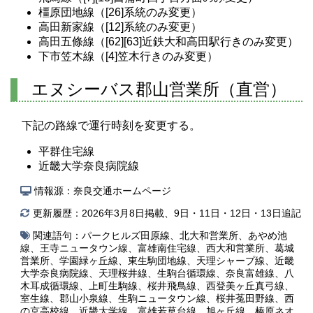
橿原団地線（[26]系統のみ変更）
高田新家線（[12]系統のみ変更）
高田五條線（[62][63]近鉄大和高田駅行きのみ変更）
下市笠木線（[4]笠木行きのみ変更）
エヌシーバス郡山営業所（直営）
下記の路線で運行時刻を変更する。
平群住宅線
近畿大学奈良病院線
情報源：奈良交通ホームページ
更新履歴：2026年3月8日掲載、9日・11日・12日・13日追記
関連語句：
パークヒルズ田原線
、
北大和営業所
、
あやめ池
線
、
王寺ニュータウン線
、
富雄南住宅線
、
西大和営業所
、
葛城
営業所
、
学園緑ヶ丘線
、
東生駒団地線
、
天理シャープ線
、
近畿
大学奈良病院線
、
天理桜井線
、
生駒台循環線
、
奈良富雄線
、
八
木耳成循環線
、
上町生駒線
、
桜井飛鳥線
、
西登美ヶ丘真弓線
、
室生線
、
郡山小泉線
、
生駒ニュータウン線
、
桜井菟田野線
、
西
の京高校線
、
近畿大学線
、
富雄若草台線
、
旭ヶ丘線
、
榛原ネオ