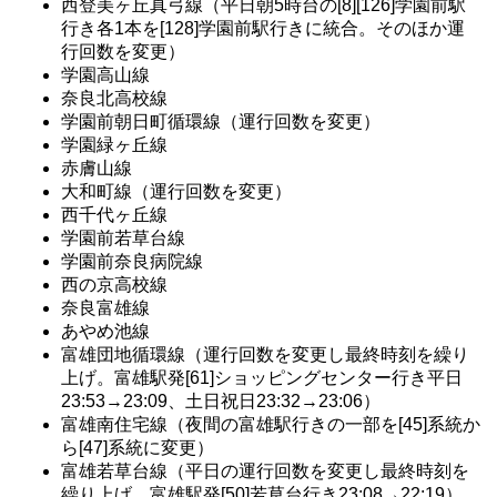
西登美ヶ丘真弓線（平日朝5時台の[8][126]学園前駅
行き各1本を[128]学園前駅行きに統合。そのほか運
行回数を変更）
学園高山線
奈良北高校線
学園前朝日町循環線（運行回数を変更）
学園緑ヶ丘線
赤膚山線
大和町線（運行回数を変更）
西千代ヶ丘線
学園前若草台線
学園前奈良病院線
西の京高校線
奈良富雄線
あやめ池線
富雄団地循環線（運行回数を変更し最終時刻を繰り
上げ。富雄駅発[61]ショッピングセンター行き平日
23:53→23:09、土日祝日23:32→23:06）
富雄南住宅線（夜間の富雄駅行きの一部を[45]系統か
ら[47]系統に変更）
富雄若草台線（平日の運行回数を変更し最終時刻を
繰り上げ。富雄駅発[50]若草台行き23:08→22:19）