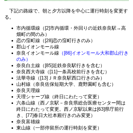
下記の路線で、朝と夕方以降を中心に運行時刻を変更す
る。
市内循環線（[2]市内循環・外回りの近鉄奈良駅→高
畑町の間のみ）
恋の窪町線（[28]恋の窪町行きのみ）
郡山イオンモール線
奈良イオンモール線
（[86]イオンモール大和郡山行き
のみ）
奈良白土線（[85]近鉄奈良駅行きを含む）
奈良西大寺線（[11]一条高校前行きを含む）
法華寺線（[13]ＪＲ奈良駅西口行きのみ）
山村線（奈良佐保短期大学、鹿野園町も含む）
奈良天理線
天理シャープ線（終日にわたって変更）
六条山線（西ノ京駅－奈良県総合医療センター間は
終日にわたって変更。西ノ京駅以東は[63]県庁前行
き、[77]春日大社本殿行きのみ変更）
奈良富雄線
東山線（一部停留所の運行時刻を変更）