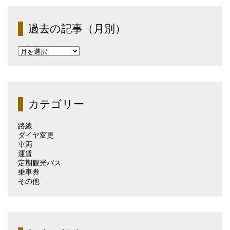
過去の記事（月別）
過
去
の
記
事
（月
カテゴリー
別）
路線
ダイヤ変更
車両
運賃
定期観光バス
乗車券
その他