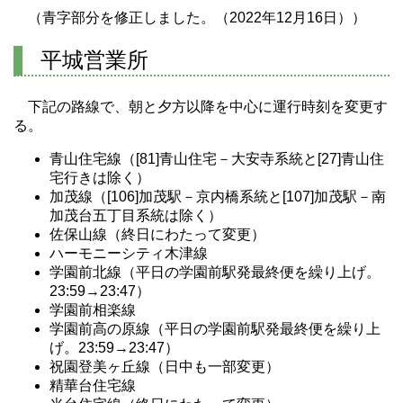
（青字部分を修正しました。（2022年12月16日））
平城営業所
下記の路線で、朝と夕方以降を中心に運行時刻を変更す
る。
青山住宅線（[81]青山住宅－大安寺系統と[27]青山住
宅行きは除く）
加茂線（[106]加茂駅－京内橋系統と[107]加茂駅－南
加茂台五丁目系統は除く）
佐保山線（終日にわたって変更）
ハーモニーシティ木津線
学園前北線（平日の学園前駅発最終便を繰り上げ。
23:59→23:47）
学園前相楽線
学園前高の原線（平日の学園前駅発最終便を繰り上
げ。23:59→23:47）
祝園登美ヶ丘線（日中も一部変更）
精華台住宅線