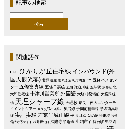
記事の検索
検
索:
関連語句
ひかりが丘住宅線
インバウンド(外
CNG
国人観光客)
五條バスセン
世界遺産
世界遺産3社寺周遊バス
五條富貴線
ター
五條日裏線
五條野迫川線
五條駅
北
京都線
外国語
十津川営業所
大和住宅線
大塔村役場前
大宮跨線
天理シャープ線
天理教
橋
奈良・夜のエンターテ
イメントツアー
奥谷線
学園前精華線
学園前高畑
奈良交通バス案内
実証実験
左京平城山線
平沼田線
線
憩の家外来棟
携帯
法隆寺平端線
生駒市
白庭台駅
県立図
電話対応サイト
桜井駅北口