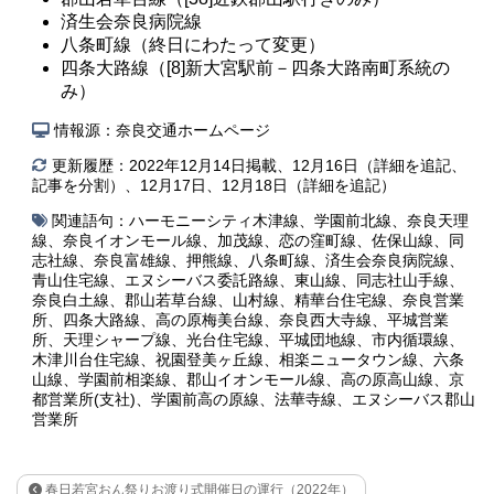
済生会奈良病院線
八条町線（終日にわたって変更）
四条大路線（[8]新大宮駅前－四条大路南町系統の
み）
情報源：奈良交通ホームページ
更新履歴：2022年12月14日掲載、12月16日（詳細を追記、
記事を分割）、12月17日、12月18日（詳細を追記）
関連語句：
ハーモニーシティ木津線
、
学園前北線
、
奈良天理
線
、
奈良イオンモール線
、
加茂線
、
恋の窪町線
、
佐保山線
、
同
志社線
、
奈良富雄線
、
押熊線
、
八条町線
、
済生会奈良病院線
、
青山住宅線
、
エヌシーバス委託路線
、
東山線
、
同志社山手線
、
奈良白土線
、
郡山若草台線
、
山村線
、
精華台住宅線
、
奈良営業
所
、
四条大路線
、
高の原梅美台線
、
奈良西大寺線
、
平城営業
所
、
天理シャープ線
、
光台住宅線
、
平城団地線
、
市内循環線
、
木津川台住宅線
、
祝園登美ヶ丘線
、
相楽ニュータウン線
、
六条
山線
、
学園前相楽線
、
郡山イオンモール線
、
高の原高山線
、
京
都営業所(支社)
、
学園前高の原線
、
法華寺線
、
エヌシーバス郡山
営業所
春日若宮おん祭りお渡り式開催日の運行（2022年）