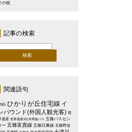
その他
記事の検索
検
:
関連語句
ひかりが丘住宅線
イ
CNG
ンバウンド(外国人観光客)
世
五條バスセン
界遺産
世界遺産3社寺周遊バス
五條富貴線
ター
五條日裏線
五條野迫
十津川