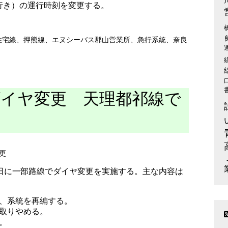
行き）の運行時刻を変更する。
住宅線
、
押熊線
、
エヌシーバス郡山営業所
、
急行系統
、
奈良
日ダイヤ変更 天理都祁線で
更
1日に一部路線でダイヤ変更を実施する。主な内容は
、系統を再編する。
取りやめる。
。