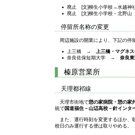
廃止 [文]柳生小学校→水越神
廃止 [文]柳生小学校－北野山
停留所名称の変更
周辺施設の開業により、下記の停
上三橋 →
上三橋・マグネス
奈良佐保短期大学 →
奈良東
榛原営業所
天理都祁線
天理市街地で
憩の家病院・憩の家
統で
国道福住－山辺高校－針インタ
また、運行時刻を変更するほか、
校日のみ運行する便は取りやめる。