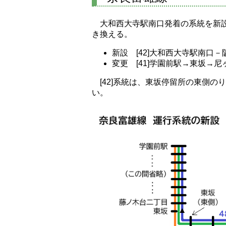
大和西大寺駅南口発着の系統を新設
き換える。
新設 [42]大和西大寺駅南口
変更 [41]学園前駅→東坂→
[42]系統は、東坂停留所の東側の
い。