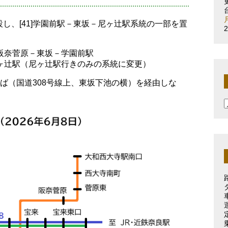
し、[41]学園前駅－東坂－尼ヶ辻駅系統の一部を置
－阪奈菅原－東坂－学園前駅
尼ヶ辻駅（尼ヶ辻駅行きのみの系統に変更）
りば（国道308号線上、東坂下池の横）を経由しな