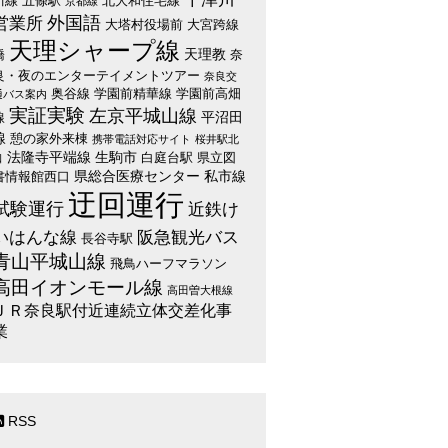
川線
五條駅
北大和住宅線
京都線
外国語
営業所
大塔村役場前
大宮跨線
天理シャープ線
天理教
橋
奈
良・夜のエンターテイメントツアー
奈良交
奥谷線
学園前精華線
学園前高畑
通バス案内
実証実験
左京平城山線
平沼田
線
線
憩の家外来棟
携帯電話対応サイト
桜井駅北
法隆寺平端線
生駒市
白庭台駅
県立図
口
県総合医療センター
私市線
書情報館西口
迂回運行
試験運行
近鉄け
いはんな線
阪急観光バス
長谷寺駅
青山平城山線
飛鳥ハーフマラソン
高田イオンモール線
高田曽大根線
ＪＲ奈良駅付近連続立体交差化事
業
RSS