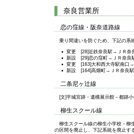
奈良営業所
恋の窪線・阪奈道路線
乗り間違いを防ぐため、下記の系
変更 [28]近鉄奈良駅→ＪＲ
新設 [29]恋の窪町→ＪＲ奈良
変更 [163]大和西大寺駅南
新設 [164]高畑町→ＪＲ奈良
二条尼ヶ辻線
[文]平城宮跡・遺構展示館－都跡
柳生スクール線
柳生スクール線の柳生小学校－柳
の区間を廃止し、下記系統を廃止す