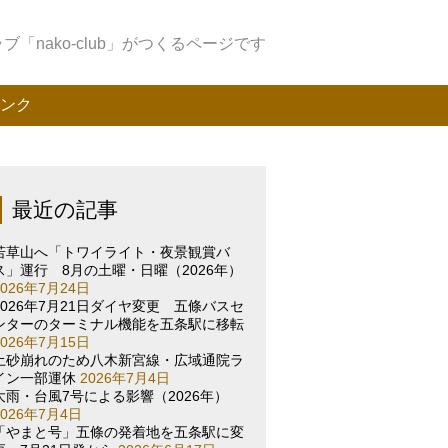
「nako-club」がつくるページです
ンク
最近の記事
若草山へ「トワイライト・夜景観賞バ
ス」運行 8月の土曜・日曜（2026年）
2026年7月24日
2026年7月21日ダイヤ変更 五條バスセ
ンターのターミナル機能を五条駅に移転
2026年7月15日
土砂崩れのため八木新宮線・広域通院ラ
イン一部運休
2026年7月4日
大雨・台風7号による影響（2026年）
2026年7月4日
「やまと号」五條の発着地を五条駅に変