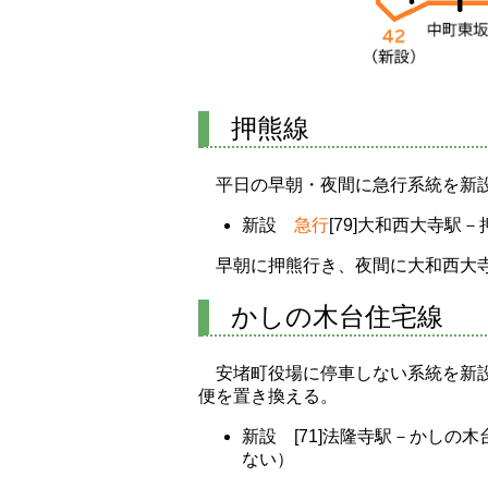
押熊線
平日の早朝・夜間に急行系統を新
新設
急行
[79]大和西大寺駅－
早朝に押熊行き、夜間に大和西大
かしの木台住宅線
安堵町役場に停車しない系統を新設
便を置き換える。
新設 [71]法隆寺駅－かしの
ない）