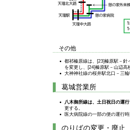
その他
都祁榛原線は、[23]榛原駅－針
を変更し、[24]榛原駅－山辺
大神神社線の桜井駅北口－三輪
葛城営業所
八木御所線は、土日祝日の運行
更する。
医大病院線の一部の便の運行時
のりばの変更・廃止