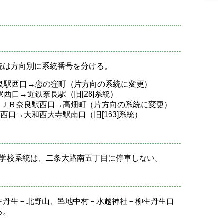
統は方向別に系統番号を分ける。
奈良駅西口→恋の窪町（片方向の系統に変更）
駅西口→近鉄奈良駅（旧[28]系統）
口→ＪＲ奈良駅西口→高畑町（片方向の系統に変更）
駅西口→大和西大寺駅南口（旧[163]系統）
小学校系統は、二条大路南五丁目に停車しない。
生丹生－北野山、邑地中村－水越神社－柳生丹生口
る。