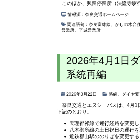
このほか、興留停留所（法隆寺駅
情報源：奈良交通ホームページ
関連語句：
奈良富雄線
、
かしの木台
営業所
、
平城営業所
2026年4月1
系統再編
2026年3月22日
路線
、
ダイヤ変
奈良交通とエヌシーバスは、4月
下記のとおり。
天理都祁線で運行経路を変更し
八木御所線の土日祝日の運行を
近鉄郡山駅ののりばを変更する