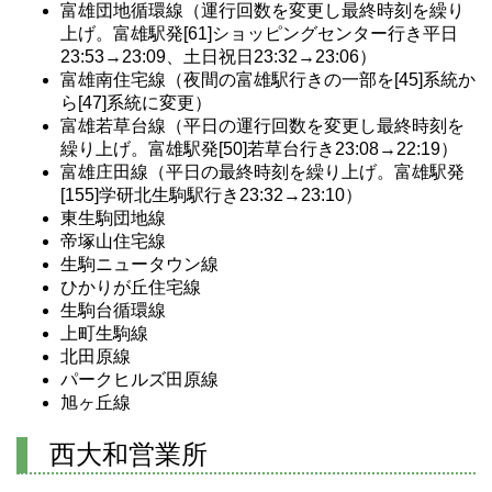
富雄団地循環線（運行回数を変更し最終時刻を繰り
上げ。富雄駅発[61]ショッピングセンター行き平日
23:53→23:09、土日祝日23:32→23:06）
富雄南住宅線（夜間の富雄駅行きの一部を[45]系統か
ら[47]系統に変更）
富雄若草台線（平日の運行回数を変更し最終時刻を
繰り上げ。富雄駅発[50]若草台行き23:08→22:19）
富雄庄田線（平日の最終時刻を繰り上げ。富雄駅発
[155]学研北生駒駅行き23:32→23:10）
東生駒団地線
帝塚山住宅線
生駒ニュータウン線
ひかりが丘住宅線
生駒台循環線
上町生駒線
北田原線
パークヒルズ田原線
旭ヶ丘線
西大和営業所