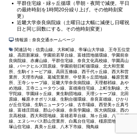
平群住宅線・緑ヶ丘循環（早朝・夜間で減便。平日
の最終時刻を1時間20分繰り上げ。その他時刻変
更）
近畿大学奈良病院線（土曜日は大幅に減便し日曜祝
日と同じ回数にする。その他時刻変更）
情報源：奈良交通ホームページ
関連語句：
信貴山線
、
大和町線
、
帝塚山大学線
、
王寺五位堂
線
、
高田新家線
、
学園前若草台線
、
富雄団地循環線
、
学園前奈
良病院線
、
赤膚山線
、
平群住宅線
、
奈良文化高校線
、
学園高山
線
、
パークヒルズ田原線
、
学園前朝日町循環線
、
北大和営業
所
、
生駒イトーピア線
、
高田五條線
、
西千代ヶ丘線
、
西大和営
業所
、
天理市内線
、
葛城営業所
、
中登美ヶ丘団地線
、
榛原営業
所
、
王寺シャープ線
、
近畿大学奈良病院線
、
天理都祁線
、
あや
め池線
、
王寺ニュータウン線
、
富雄南住宅線
、
上町生駒線
、
大
宇陀線
、
学園緑ヶ丘線
、
東生駒団地線
、
天理シャープ線
、
北田
原線
、
榛原ネオポリス線
、
生駒台循環線
、
奈良富雄線
、
ひかり
が丘住宅線
、
生駒ニュータウン線
、
古市場線
、
西登美ヶ丘真弓
線
、
富雄庄田線
、
郡山小泉線
、
奈良学園線
、
医大病院線
、
西の
京高校線
、
西大和団地線
、
富雄若草台線
、
旭ヶ丘線
、
八木御所
線
、
エヌシーバス郡山営業所
、
白鳳台住宅線
、
橿原団地線
、
帝
塚山住宅線
、
真美ヶ丘線
、
八木下市線
、
飛鳥線