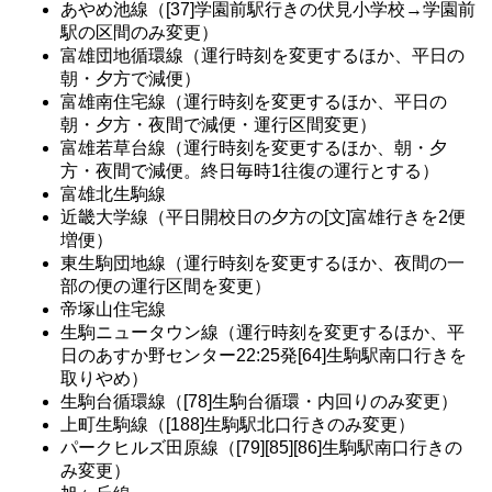
あやめ池線（[37]学園前駅行きの伏見小学校→学園前
駅の区間のみ変更）
富雄団地循環線（運行時刻を変更するほか、平日の
朝・夕方で減便）
富雄南住宅線（運行時刻を変更するほか、平日の
朝・夕方・夜間で減便・運行区間変更）
富雄若草台線（運行時刻を変更するほか、朝・夕
方・夜間で減便。終日毎時1往復の運行とする）
富雄北生駒線
近畿大学線（平日開校日の夕方の[文]富雄行きを2便
増便）
東生駒団地線（運行時刻を変更するほか、夜間の一
部の便の運行区間を変更）
帝塚山住宅線
生駒ニュータウン線（運行時刻を変更するほか、平
日のあすか野センター22:25発[64]生駒駅南口行きを
取りやめ）
生駒台循環線（[78]生駒台循環・内回りのみ変更）
上町生駒線（[188]生駒駅北口行きのみ変更）
パークヒルズ田原線（[79][85][86]生駒駅南口行きの
み変更）