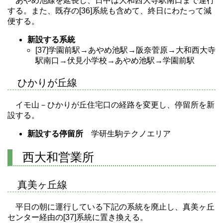
あやめ池線を延長し、日中は大和西大寺駅南口まで運行
する。また、既存の[36]系統も含めて、終日にわたって減
便する。
新設する系統
[37]学園前駅→あやめ池駅→阪奈菅原→大和西大寺
駅南口→伏見小学校→あやめ池駅→学園前駅
ひかりが丘線
イモ山－ひかりが丘住宅口の経路を変更し、停留所を新
設する。
新設する停留所
学研生駒テクノエリア
西大和営業所
真美ヶ丘線
平日の朝に運行している下記の系統を廃止し、真美ヶ丘
センター経由の[37]系統に置き換える。