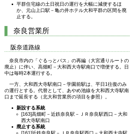
平群住宅線の土日祝日の運行を大幅に減便するほ
か、元山上口駅－亀の井ホテル大和平群の区間を廃
止する。
奈良営業所
阪奈道路線
奈良市内の「ぐるっとバス」の再編（大宮通りルートの
廃止）に伴い、高畑町－大和西大寺駅南口で増便する。日
中は毎時2本運行する。
一方、大和西大寺駅南口－学園前駅は、平日1往復のみ
の運行とする。代替として、あやめ池線を大和西大寺駅南
口まで延長する（北大和営業所の項目を参照）。
新設する系統
[163]高畑町－近鉄奈良駅－ＪＲ奈良駅西口－大和
西大寺駅南口
廃止する系統
[161]近鉄奈良駅－ＪＲ奈良駅西口－大和西大寺駅