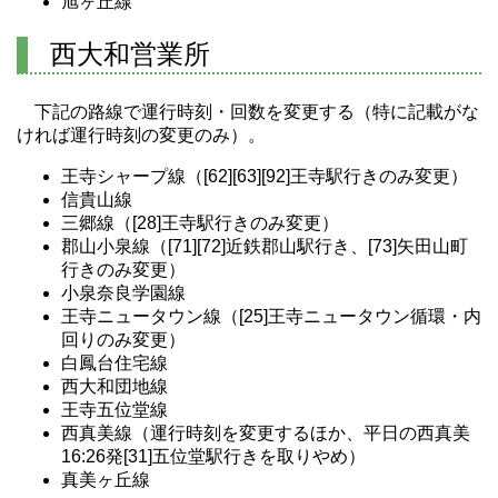
旭ヶ丘線
西大和営業所
下記の路線で運行時刻・回数を変更する（特に記載がな
ければ運行時刻の変更のみ）。
王寺シャープ線（[62][63][92]王寺駅行きのみ変更）
信貴山線
三郷線（[28]王寺駅行きのみ変更）
郡山小泉線（[71][72]近鉄郡山駅行き、[73]矢田山町
行きのみ変更）
小泉奈良学園線
王寺ニュータウン線（[25]王寺ニュータウン循環・内
回りのみ変更）
白鳳台住宅線
西大和団地線
王寺五位堂線
西真美線（運行時刻を変更するほか、平日の西真美
16:26発[31]五位堂駅行きを取りやめ）
真美ヶ丘線