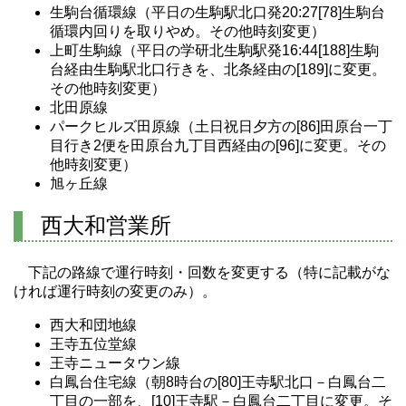
生駒台循環線（平日の生駒駅北口発20:27[78]生駒台
循環内回りを取りやめ。その他時刻変更）
上町生駒線（平日の学研北生駒駅発16:44[188]生駒
台経由生駒駅北口行きを、北条経由の[189]に変更。
その他時刻変更）
北田原線
パークヒルズ田原線（土日祝日夕方の[86]田原台一丁
目行き2便を田原台九丁目西経由の[96]に変更。その
他時刻変更）
旭ヶ丘線
西大和営業所
下記の路線で運行時刻・回数を変更する（特に記載がな
ければ運行時刻の変更のみ）。
西大和団地線
王寺五位堂線
王寺ニュータウン線
白鳳台住宅線（朝8時台の[80]王寺駅北口－白鳳台二
丁目の一部を、[10]王寺駅－白鳳台二丁目に変更。そ