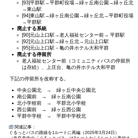
[93]平群駅→平群町役場→緑ヶ丘南公園→緑ヶ丘北
→東山駅
[94]東山駅→緑ヶ丘南公園→緑ヶ丘北→平群町役場
→平群駅
廃止する系統
[90]元山上口駅→老人福祉センター前→ 平群駅
[92]元山上口駅→緑ヶ丘北→元山上口駅
[95]元山上口駅－亀の井ホテル大和平群
廃止する停留所
老人福祉センター前（コミュニティバスの停留所
は存続）、上庄台、亀の井ホテル大和平群
下記の停留所を改称する。
中央公園北 → 緑ヶ丘中央公園北
南公園前 → 緑ヶ丘南公園
北小学校前 → 平群北小学校
西公園前 → 緑ヶ丘西公園
平群中学校 → 平群中学校北
関連記事：
ぐるっとバスの路線を1ルートに再編（2025年3月24日）
（奈良市内の「ぐるっとバス」は3ルートから1ルートに再編さ