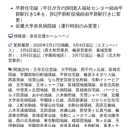
平群住宅線（平日夕方の[90]老人福祉センター経由平
群駅行き1本を、[91]平群町役場経由平群駅行きに変
更）
近畿大学奈良病院線（運行時刻のみ変更）
情報源：奈良交通ホームページ
更新履歴：2025年2月17日掲載、3月4日追記（エヌシーバ
ス）、3月5日追記（西大和営業所、榛原営業所、葛城営業
所）、3月6日追記（学園前地区）、3月7日追記・修正（北大和
営業所）
関連語句：
王寺五位堂線
、
大宇陀線
、
西千代ヶ丘線
、
富雄庄
田線
、
学園前朝日町循環線
、
平群住宅線
、
榛原ネオポリス線
、
西真美線
、
信貴山線
、
なら歴史芸術文化村線
、
生駒イトーピア
線
、
古市場線
、
王寺シャープ線
、
富雄団地循環線
、
奈良北高校
線
、
中登美ヶ丘団地線
、
医大病院線
、
富雄南住宅線
、
パークヒ
ルズ田原線
、
あやめ池線
、
八木御所線
、
天理シャープ線
、
近畿
大学奈良病院線
、
学園緑ヶ丘線
、
高田新家線
、
ひかりが丘住宅
線
、
上町生駒線
、
帝塚山住宅線
、
生駒台循環線
、
高田五條線
、
八木耳成循環線
、
北田原線
、
赤膚山線
、
西登美ヶ丘真弓線
、
榛
原東吉野線
、
富雄若草台線
、
生駒ニュータウン線
、
奈良法隆寺
線
、
西の京高校線
、
東生駒団地線
、
橿原団地線
、
旭ヶ丘線
、
天
理都祁線
、
学園前若草台線
、
奈良富雄線
、
大和町線
、
真美ヶ丘