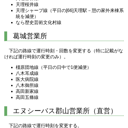
天理桜井線
天理シャープ線（平日の[66]天理駅－憩の家外来棟系
統を減便）
なら歴史芸術文化村線
葛城営業所
下記の路線で運行時刻・回数を変更する（特に記載がな
ければ運行時刻の変更のみ）。
橿原団地線（平日の日中で1便減便）
八木耳成線
医大病院線
八木御所線
高田新家線
高田五條線
エヌシーバス郡山営業所（直営）
下記の路線で運行時刻を変更する。