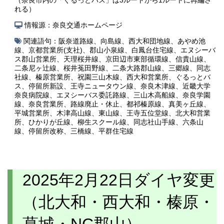
れる）
情報源：奈良交通ホームページ
関連語句：
阪奈道路線
、
向島線
、
西大和団地線
、
あやめ池
線
、
京都営業所(支社)
、
郡山小泉線
、
白鳳台住宅線
、
エヌシーバ
ス郡山営業所
、
天理桜井線
、
京田辺市東部循環線
、
信貴山線
、
二条尼ヶ辻線
、
桜井菟田野線
、
二条大路郡山線
、
三郷線
、
同志
社線
、
榛原営業所
、
祝園三山木線
、
西大和営業所
、
ぐるっとバ
ス
、
停留所新設
、
王寺ニュータウン線
、
奈良木津線
、
近畿大学
奈良病院線
、
エヌシーバス委託路線
、
三山木高船線
、
奈良学園
線
、
奈良営業所
、
路線廃止・休止
、
都祁榛原線
、
真美ヶ丘線
、
平城営業所
、
木津高山線
、
東山線
、
王寺五位堂線
、
北大和営業
所
、
ひかりが丘線
、
柳生スクール線
、
同志社山手線
、
六条山
線
、
停留所改称
、
三橋線
、
平群住宅線
2025年2月22日ダイヤ変更
（北大和・西大和・榛原・
葛城・NC郡山）