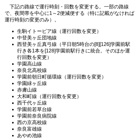
下記の路線で運行時刻・回数を変更する。一部の路線
で、夜間帯を中心に1～2便減便する（特に記載がなければ
運行時刻の変更のみ）。
生駒イトーピア線（運行回数を変更）
中登美ヶ丘団地線
西登美ヶ丘真弓線（平日朝5時台の[8][126]学園前駅
行き各1本を[128]学園前駅行きに統合。そのほか運
行回数を変更）
学園高山線
奈良北高校線
学園前朝日町循環線（運行回数を変更）
学園緑ヶ丘線
赤膚山線
大和町線（運行回数を変更）
西千代ヶ丘線
学園前若草台線
学園前奈良病院線
西の京高校線
奈良富雄線
あやめ池線