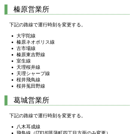
榛原営業所
下記の路線で運行時刻を変更する。
大宇陀線
榛原ネオポリス線
古市場線
榛原東吉野線
室生線
天理桜井線
天理シャープ線
桜井飛鳥線
桜井菟田野線
葛城営業所
下記の路線で運行時刻を変更する。
八木耳成線
飛鳥線（[7][18]菖蒲町四丁目方面のみ変更）