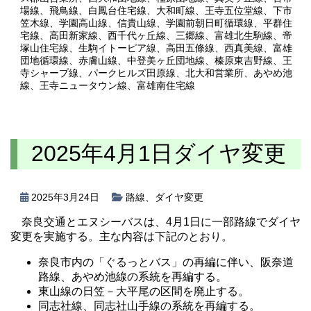
場線
、
飛鳥線
、
白鳳台住宅線
、
大和町線
、
王寺五位堂線
、
下市
笠木線
、
学園高山線
、
信貴山線
、
学園前朝日町循環線
、
平群住
宅線
、
高田新家線
、
西千代ヶ丘線
、
三郷線
、
富雄北生駒線
、
帝
塚山住宅線
、
生駒イトーピア線
、
高田五條線
、
西真美線
、
富雄
団地循環線
、
赤膚山線
、
中登美ヶ丘団地線
、
榛原東吉野線
、
王
寺シャープ線
、
パークヒルズ田原線
、
北大和営業所
、
あやめ池
線
、
王寺ニュータウン線
、
富雄南住宅線
2025年4月1日ダイヤ変更
2025年3月24日
路線
、
ダイヤ変更
奈良交通とエヌシーバスは、4月1日に一部路線でダイヤ
変更を実施する。主な内容は下記のとおり。
奈良市内の「ぐるっとバス」の再編に伴い、阪奈道
路線、あやめ池線の系統を再編する。
東山線の日笠－大平尾の区間を廃止する。
同志社線、同志社山手線の系統を再編する。