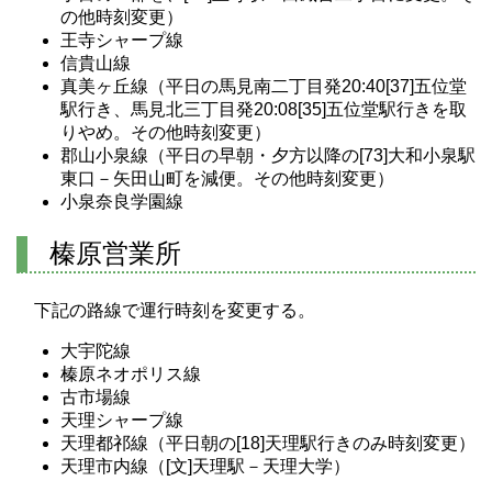
の他時刻変更）
王寺シャープ線
信貴山線
真美ヶ丘線（平日の馬見南二丁目発20:40[37]五位堂
駅行き、馬見北三丁目発20:08[35]五位堂駅行きを取
りやめ。その他時刻変更）
郡山小泉線（平日の早朝・夕方以降の[73]大和小泉駅
東口－矢田山町を減便。その他時刻変更）
小泉奈良学園線
榛原営業所
下記の路線で運行時刻を変更する。
大宇陀線
榛原ネオポリス線
古市場線
天理シャープ線
天理都祁線（平日朝の[18]天理駅行きのみ時刻変更）
天理市内線（[文]天理駅－天理大学）