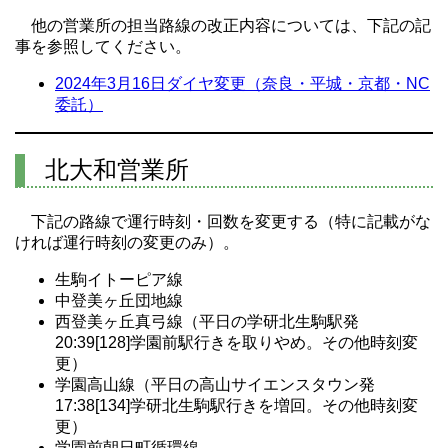
他の営業所の担当路線の改正内容については、下記の記
事を参照してください。
2024年3月16日ダイヤ変更（奈良・平城・京都・NC
委託）
北大和営業所
下記の路線で運行時刻・回数を変更する（特に記載がな
ければ運行時刻の変更のみ）。
生駒イトーピア線
中登美ヶ丘団地線
西登美ヶ丘真弓線（平日の学研北生駒駅発
20:39[128]学園前駅行きを取りやめ。その他時刻変
更）
学園高山線（平日の高山サイエンスタウン発
17:38[134]学研北生駒駅行きを増回。その他時刻変
更）
学園前朝日町循環線