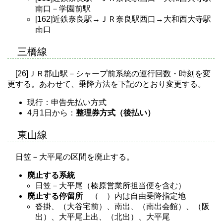
南口－学園前駅
[162]近鉄奈良駅→ＪＲ奈良駅西口→大和西大寺駅
南口
三橋線
[26]ＪＲ郡山駅－シャープ前系統の運行回数・時刻を変
更する。あわせて、乗降方法を下記のとおり変更する。
現行：申告先払い方式
4月1日から：
整理券方式（後払い）
東山線
日笠－大平尾の区間を廃止する。
廃止する系統
日笠－大平尾（榛原営業所担当便を含む）
廃止する停留所
（ ）内は自由乗降指定地
沓掛、（大谷宅前）、南出、（南出会館）、（阪
出）、大平尾上出、（北出）、大平尾