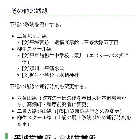
その他の路線
下記の系統を廃止する。
二条尼ヶ辻線
[文]平城宮跡・遺構展示館→三条大路五丁目
柳生スクール線
[文]興東館柳生中学校→須川（エヌシーバス担当
便）
[文]須川→平清水口
[文]柳生小学校→水越神社
下記の路線で運行時刻を変更する。
六条山線（夕方の一部の便を春日大社本殿発着か
ら、高畑町・県庁前発着に変更）
二条大路郡山線（[75]近鉄奈良駅行きのみ変更）
柳生スクール線（上記の廃止系統以外で運行時刻を
変更）
平城営業所・京都営業所