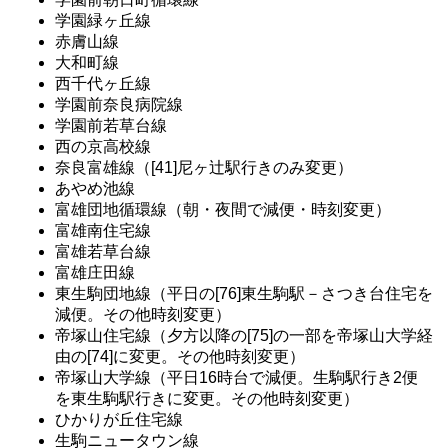
学園緑ヶ丘線
赤膚山線
大和町線
西千代ヶ丘線
学園前奈良病院線
学園前若草台線
西の京高校線
奈良富雄線（[41]尼ヶ辻駅行きのみ変更）
あやめ池線
富雄団地循環線（朝・夜間で減便・時刻変更）
富雄南住宅線
富雄若草台線
富雄庄田線
東生駒団地線（平日の[76]東生駒駅－さつき台住宅を
減便。その他時刻変更）
帝塚山住宅線（夕方以降の[75]の一部を帝塚山大学経
由の[74]に変更。その他時刻変更）
帝塚山大学線（平日16時台で減便。生駒駅行き2便
を東生駒駅行きに変更。その他時刻変更）
ひかりが丘住宅線
生駒ニュータウン線