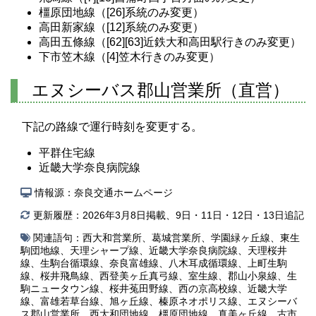
橿原団地線（[26]系統のみ変更）
高田新家線（[12]系統のみ変更）
高田五條線（[62][63]近鉄大和高田駅行きのみ変更）
下市笠木線（[4]笠木行きのみ変更）
エヌシーバス郡山営業所（直営）
下記の路線で運行時刻を変更する。
平群住宅線
近畿大学奈良病院線
情報源：奈良交通ホームページ
更新履歴：2026年3月8日掲載、9日・11日・12日・13日追記
関連語句：
西大和営業所
、
葛城営業所
、
学園緑ヶ丘線
、
東生
駒団地線
、
天理シャープ線
、
近畿大学奈良病院線
、
天理桜井
線
、
生駒台循環線
、
奈良富雄線
、
八木耳成循環線
、
上町生駒
線
、
桜井飛鳥線
、
西登美ヶ丘真弓線
、
室生線
、
郡山小泉線
、
生
駒ニュータウン線
、
桜井菟田野線
、
西の京高校線
、
近畿大学
線
、
富雄若草台線
、
旭ヶ丘線
、
榛原ネオポリス線
、
エヌシーバ
ス郡山営業所
、
西大和団地線
、
橿原団地線
、
真美ヶ丘線
、
古市