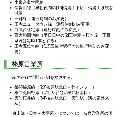
小泉奈良学園線
信貴山線（早朝夜間の[16]信貴山下駅－信貴山系統を
減便）
三郷線（運行時刻のみ変更）
王寺ニュータウン線（運行時刻のみ変更）
白鳳台住宅線（運行時刻のみ変更）
西大和団地線（平日日中の[2]王寺駅－桜ヶ丘一丁目
系統は毎時1本とする）
王寺五位堂線（[13]五位堂駅行きの運行時刻のみ変
更）
榛原営業所
下記の路線で運行時刻を変更する。
都祁榛原線（[23]榛原駅北口－針インター）
桜井菟田野線（[71]大宇陀→桜井駅南口）
天理桜井線（[64]桜井駅北口→天理駅→憩の家外来
棟）
（東山線（日笠－大平尾）については、奈良営業所の項