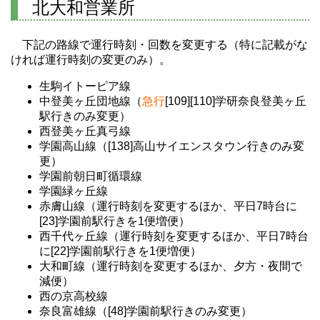
北大和営業所
下記の路線で運行時刻・回数を変更する（特に記載がな
ければ運行時刻の変更のみ）。
生駒イトーピア線
中登美ヶ丘団地線（
急行
[109][110]学研奈良登美ヶ丘
駅行きのみ変更）
西登美ヶ丘真弓線
学園高山線（[138]高山サイエンスタウン行きのみ変
更）
学園前朝日町循環線
学園緑ヶ丘線
赤膚山線（運行時刻を変更するほか、平日7時台に
[23]学園前駅行きを1便増便）
西千代ヶ丘線（運行時刻を変更するほか、平日7時台
に[22]学園前駅行きを1便増便）
大和町線（運行時刻を変更するほか、夕方・夜間で
減便）
西の京高校線
奈良富雄線（[48]学園前駅行きのみ変更）