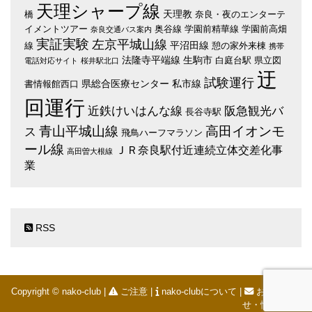
天理シャープ線
天理教
橋
奈良・夜のエンターテ
イメントツアー
奥谷線
学園前精華線
学園前高畑
奈良交通バス案内
実証実験
左京平城山線
平沼田線
線
憩の家外来棟
携帯
法隆寺平端線
生駒市
白庭台駅
県立図
電話対応サイト
桜井駅北口
迂
試験運行
県総合医療センター
私市線
書情報館西口
回運行
近鉄けいはんな線
阪急観光バ
長谷寺駅
青山平城山線
高田イオンモ
ス
飛鳥ハーフマラソン
ール線
ＪＲ奈良駅付近連続立体交差化事
高田曽大根線
業
RSS
Copyright © nako-club |
ご注意
|
nako-clubについて
|
お問い合わ
せ・情報提供
|