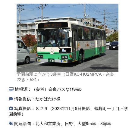
学園前駅に向かう3扉車（日野KC-HU2MPCA・奈良
22き・581）
情報源：（参考）奈良バスなびweb
情報提供：たかばたけ様
写真撮影：８２９（2023年11月9日撮影、鶴舞町一丁目－学
園前駅）
関連語句：
北大和営業所
、
日野
、
大型9m車
、
3扉車