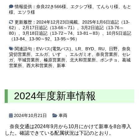
情報提供：奈良22き566様、エクシブ様、てんらり様、もと
様、エソラ様
更新履歴：2024年12月23日掲載、2025年1月6日追記（13-
62）、2月17日追記（13-66～71）、3月2日追記（13-76～
80）、3月18日追記（13-72～74、13-81～83）、10月5日追記
（13-84、13-90～92、13-95～96）
関連語句：
EVバス(電気バス)
、
LR
、
BYD
、
RU
、
日野
、
奈良
貸切営業所
、
エルガ
、
いすゞ
、
エルガミオ
、
奈良営業所
、
セレ
ガ
、
平城営業所
、
榛原営業所
、
北大和営業所
、
ポンチョ
、
葛城
営業所
、
西大和営業所
、
新車
2024年度新車情報
2024年10月21日
車両
奈良交通は2024年9月から10月にかけて新車を8台導入
した。確認できている配属状況は下記のとおり。