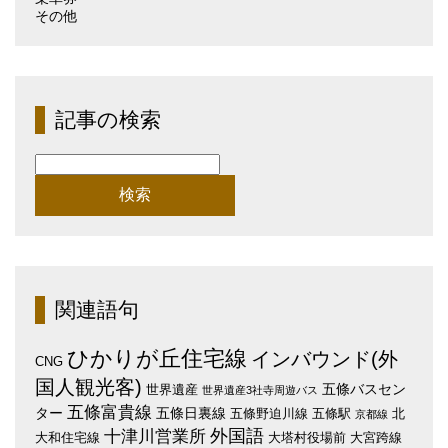
その他
記事の検索
検
索:
関連語句
ひかりが丘住宅線
インバウンド(外
CNG
国人観光客)
五條バスセン
世界遺産
世界遺産3社寺周遊バス
五條富貴線
ター
五條日裏線
五條野迫川線
五條駅
北
京都線
外国語
十津川営業所
大和住宅線
大塔村役場前
大宮跨線