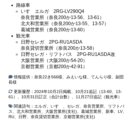
路線車
いすゞエルガ 2RG-LV290Q4
奈良営業所（奈良200か13-56、13-61）
北大和営業所（奈良200か13-55、13-57）
葛城営業所（奈良200か13-60）
観光車
日野セレガ 2PG-RU1ASDA
奈良貸切営業所（奈良200か13-58）
日野セレガ・リフトバス 2PG-RU1ASDA改
大阪営業所（大阪200か54-20）
京都営業所（京都200か42-91）
情報提供：奈良22き566様、みえいな様、てんらり様、副団
長様
更新履歴：2024年10月2日掲載、10月21追記（13-60、13-
61）、10月31日訂正（合計台数）、11月27日追記（観光車）
関連語句：
エルガ
、
いすゞ
、
セレガ
、
奈良営業所
、
リフトバ
ス
、
北大和営業所
、
大阪営業所(支社)
、
葛城営業所
、
新車
、
LV
、
RU
、
日野
、
奈良貸切営業所
、
京都営業所(支社)