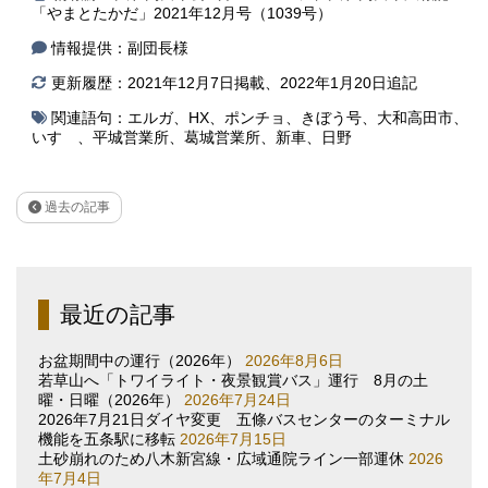
「やまとたかだ」2021年12月号（1039号）
情報提供：副団長様
更新履歴：2021年12月7日掲載、2022年1月20日追記
関連語句：
エルガ
、
HX
、
ポンチョ
、
きぼう号
、
大和高田市
、
いすゞ
、
平城営業所
、
葛城営業所
、
新車
、
日野
過去の記事
最近の記事
お盆期間中の運行（2026年）
2026年8月6日
若草山へ「トワイライト・夜景観賞バス」運行 8月の土
曜・日曜（2026年）
2026年7月24日
2026年7月21日ダイヤ変更 五條バスセンターのターミナル
機能を五条駅に移転
2026年7月15日
土砂崩れのため八木新宮線・広域通院ライン一部運休
2026
年7月4日