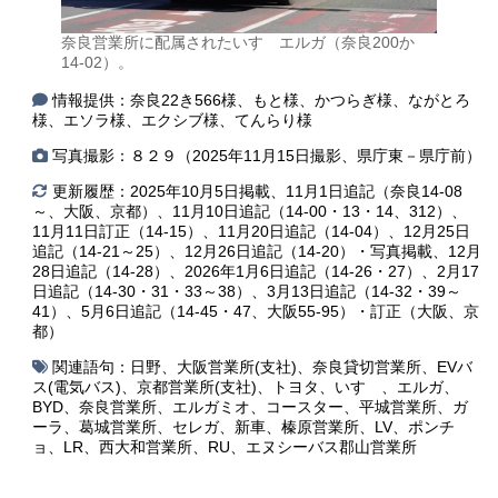
奈良営業所に配属されたいすゞエルガ（奈良200か
14-02）。
情報提供：奈良22き566様、もと様、かつらぎ様、ながとろ
様、エソラ様、エクシブ様、てんらり様
写真撮影：８２９（2025年11月15日撮影、県庁東－県庁前）
更新履歴：2025年10月5日掲載、11月1日追記（奈良14-08
～、大阪、京都）、11月10日追記（14-00・13・14、312）、
11月11日訂正（14-15）、11月20日追記（14-04）、12月25日
追記（14-21～25）、12月26日追記（14-20）・写真掲載、12月
28日追記（14-28）、2026年1月6日追記（14-26・27）、2月17
日追記（14-30・31・33～38）、3月13日追記（14-32・39～
41）、5月6日追記（14-45・47、大阪55-95）・訂正（大阪、京
都）
関連語句：
日野
、
大阪営業所(支社)
、
奈良貸切営業所
、
EVバ
ス(電気バス)
、
京都営業所(支社)
、
トヨタ
、
いすゞ
、
エルガ
、
BYD
、
奈良営業所
、
エルガミオ
、
コースター
、
平城営業所
、
ガ
ーラ
、
葛城営業所
、
セレガ
、
新車
、
榛原営業所
、
LV
、
ポンチ
ョ
、
LR
、
西大和営業所
、
RU
、
エヌシーバス郡山営業所