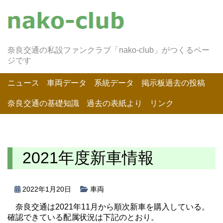
奈良交通の私設ファンクラブ「nako-club」がつくるペー
ジです
ニュース
車両データ
系統データ
掲示板過去の投稿
奈良交通の基礎知識
過去の表紙より
リンク
2021年度新車情報
2022年1月20日
車両
奈良交通は2021年11月から順次新車を購入している。
確認できている配属状況は下記のとおり。