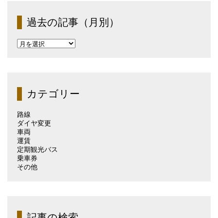
過去の記事（月別）
過
去
の
記
事
（月
カテゴリー
別）
路線
ダイヤ変更
車両
運賃
定期観光バス
乗車券
その他
記事の検索