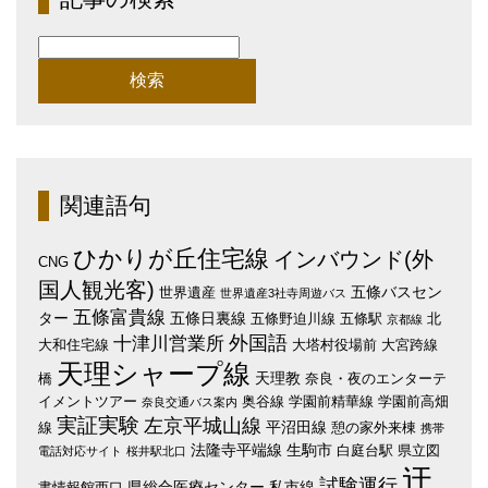
検
索:
関連語句
ひかりが丘住宅線
インバウンド(外
CNG
国人観光客)
五條バスセン
世界遺産
世界遺産3社寺周遊バス
五條富貴線
ター
五條日裏線
五條野迫川線
五條駅
北
京都線
外国語
十津川営業所
大和住宅線
大塔村役場前
大宮跨線
天理シャープ線
天理教
橋
奈良・夜のエンターテ
イメントツアー
奥谷線
学園前精華線
学園前高畑
奈良交通バス案内
実証実験
左京平城山線
平沼田線
線
憩の家外来棟
携帯
法隆寺平端線
生駒市
白庭台駅
県立図
電話対応サイト
桜井駅北口
迂
試験運行
県総合医療センター
私市線
書情報館西口