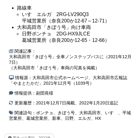
路線車
いすゞエルガ 2RG-LV290Q3
平城営業所（奈良200か12-67～12-71）
大和高田市「きぼう号」向け車両
日野ポンチョ 2DG-HX9JLCE
葛城営業所（奈良200か12-65・12-66）
関連記事：
大和高田市「きぼう号」全車ノンステップバスに（2021年12月
7日）
（大和高田市「きぼう号」車両の写真を掲載）
情報源：大和高田市公式ホームページ、大和高田市広報誌
「やまとたかだ」2021年12月号（1039号）
情報提供：副団長様
更新履歴：2021年12月7日掲載、2022年1月20日追記
関連語句：
ポンチョ
、
きぼう号
、
大和高田市
、
いすゞ
、
平城
営業所
、
葛城営業所
、
新車
、
日野
、
エルガ
、
HX
霧氷バス運行 2022年