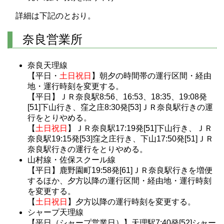
詳細は下記のとおり。
奈良営業所
奈良天理線
【平日・
土日祝日
】朝夕の時間帯の運行区間・経由
地・運行時刻を変更する。
【平日】ＪＲ奈良駅8:56、16:53、18:35、19:08発
[51]下山行き、窪之庄8:30発[53]ＪＲ奈良駅行きの運
行をとりやめる。
【
土日祝日
】ＪＲ奈良駅17:19発[51]下山行き、ＪＲ
奈良駅19:15発[53]窪之庄行き、下山17:50発[51]ＪＲ
奈良駅行きの運行をとりやめる。
山村線・佐保スクール線
【平日】鹿野園町19:58発[61]ＪＲ奈良駅行きを増便
するほか、夕方以降の運行区間・経由地・運行時刻
を変更する。
【
土日祝日
】夕方以降の運行時刻を変更する。
シャープ天理線
【平日（シャープ営業日）】天理駅7:40発[52]シャー