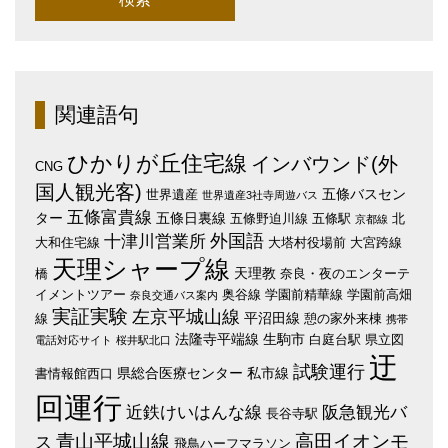
関連語句
ひかりが丘住宅線
インバウンド(外
CNG
国人観光客)
五條バスセン
世界遺産
世界遺産3社寺周遊バス
五條富貴線
ター
五條日裏線
五條野迫川線
五條駅
北
京都線
外国語
十津川営業所
大和住宅線
大塔村役場前
大宮跨線
天理シャープ線
天理教
橋
奈良・夜のエンターテ
イメントツアー
奥谷線
学園前精華線
学園前高畑
奈良交通バス案内
実証実験
左京平城山線
平沼田線
線
憩の家外来棟
携帯
法隆寺平端線
生駒市
白庭台駅
県立図
電話対応サイト
桜井駅北口
迂
試験運行
県総合医療センター
私市線
書情報館西口
回運行
近鉄けいはんな線
阪急観光バ
長谷寺駅
青山平城山線
高田イオンモ
ス
飛鳥ハーフマラソン