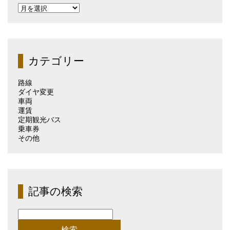
過
去
の
記
事
（月
カテゴリー
別）
路線
ダイヤ変更
車両
運賃
定期観光バス
乗車券
その他
記事の検索
検
索: