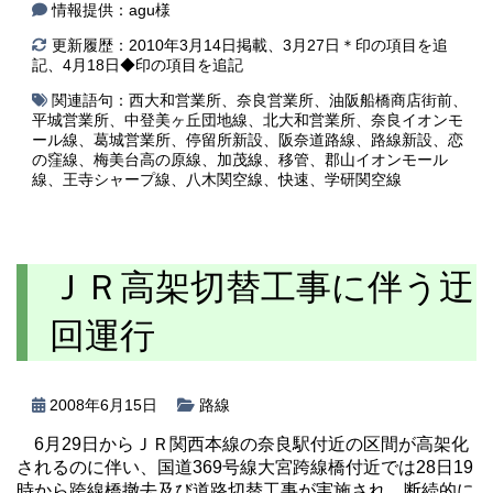
情報提供：agu様
更新履歴：2010年3月14日掲載、3月27日＊印の項目を追
記、4月18日◆印の項目を追記
関連語句：
西大和営業所
、
奈良営業所
、
油阪船橋商店街前
、
平城営業所
、
中登美ヶ丘団地線
、
北大和営業所
、
奈良イオンモ
ール線
、
葛城営業所
、
停留所新設
、
阪奈道路線
、
路線新設
、
恋
の窪線
、
梅美台高の原線
、
加茂線
、
移管
、
郡山イオンモール
線
、
王寺シャープ線
、
八木関空線
、
快速
、
学研関空線
ＪＲ高架切替工事に伴う迂
回運行
2008年6月15日
路線
6月29日からＪＲ関西本線の奈良駅付近の区間が高架化
されるのに伴い、国道369号線大宮跨線橋付近では28日19
時から跨線橋撤去及び道路切替工事が実施され、断続的に