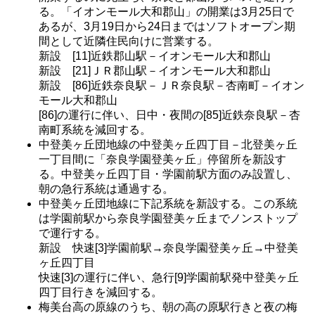
る。「イオンモール大和郡山」の開業は3月25日で
あるが、3月19日から24日まではソフトオープン期
間として近隣住民向けに営業する。
新設 [11]近鉄郡山駅－イオンモール大和郡山
新設 [21]ＪＲ郡山駅－イオンモール大和郡山
新設 [86]近鉄奈良駅－ＪＲ奈良駅－杏南町－イオン
モール大和郡山
[86]の運行に伴い、日中・夜間の[85]近鉄奈良駅－杏
南町系統を減回する。
中登美ヶ丘団地線の中登美ヶ丘四丁目－北登美ヶ丘
一丁目間に「奈良学園登美ヶ丘」停留所を新設す
る。中登美ヶ丘四丁目・学園前駅方面のみ設置し、
朝の急行系統は通過する。
中登美ヶ丘団地線に下記系統を新設する。この系統
は学園前駅から奈良学園登美ヶ丘までノンストップ
で運行する。
新設 快速[3]学園前駅→奈良学園登美ヶ丘→中登美
ヶ丘四丁目
快速[3]の運行に伴い、急行[9]学園前駅発中登美ヶ丘
四丁目行きを減回する。
梅美台高の原線のうち、朝の高の原駅行きと夜の梅