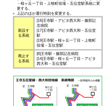
－桜ヶ丘一丁目－上牧町役場－五位堂駅系統に変
更する。
上記のほか運行時刻を変更する。
[16]王寺駅－アピタ西大和－服部記
念病院
新設す
[17]王寺駅－アピタ西大和－五位堂
る系統
駅
[19]王寺駅－桜ヶ丘一丁目－上牧町
役場－五位堂駅
[8]王寺駅－服部記念病院
廃止す
[14]王寺駅－桜ヶ丘一丁目－アピタ
る系統
西大和－五位堂駅