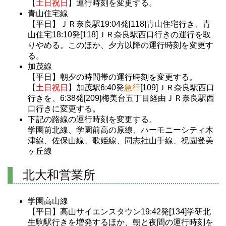
【
土日祝日
】運行時刻を変更する。
青山住宅線
【平日】ＪＲ奈良駅19:04発[118]青山住宅行き、青
山住宅18:10発[118]ＪＲ奈良駅西口行きの運行を取
りやめる。このほか、夕方以降の運行時刻を変更す
る。
加茂線
【平日】朝夕の時間帯の運行時刻を変更する。
【
土日祝日
】加茂駅6:40発
急行
[109]ＪＲ奈良駅西口
行きを、6:38発[209]梅美台五丁目経由ＪＲ奈良駅西
口行きに変更する。
下記の路線の運行時刻を変更する。
学園前北線、学園前高の原線、ハーモニーシティ木
津線、佐保山線、歌姫線、同志社山手線、祝園登美
ヶ丘線
北大和営業所
学園高山線
【平日】高山サイエンスタウン19:42発[134]学研北
生駒駅行きを増発するほか、朝と夜間の運行時刻を