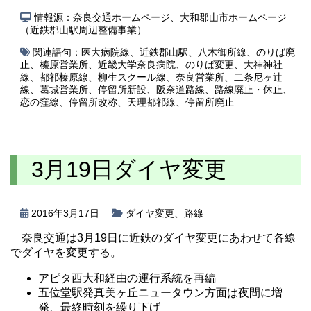
情報源：奈良交通ホームページ、大和郡山市ホームページ
（近鉄郡山駅周辺整備事業）
関連語句：
医大病院線
、
近鉄郡山駅
、
八木御所線
、
のりば廃
止
、
榛原営業所
、
近畿大学奈良病院
、
のりば変更
、
大神神社
線
、
都祁榛原線
、
柳生スクール線
、
奈良営業所
、
二条尼ヶ辻
線
、
葛城営業所
、
停留所新設
、
阪奈道路線
、
路線廃止・休止
、
恋の窪線
、
停留所改称
、
天理都祁線
、
停留所廃止
3月19日ダイヤ変更
2016年3月17日
ダイヤ変更
、
路線
奈良交通は3月19日に近鉄のダイヤ変更にあわせて各線
でダイヤを変更する。
アピタ西大和経由の運行系統を再編
五位堂駅発真美ヶ丘ニュータウン方面は夜間に増
発、最終時刻を繰り下げ