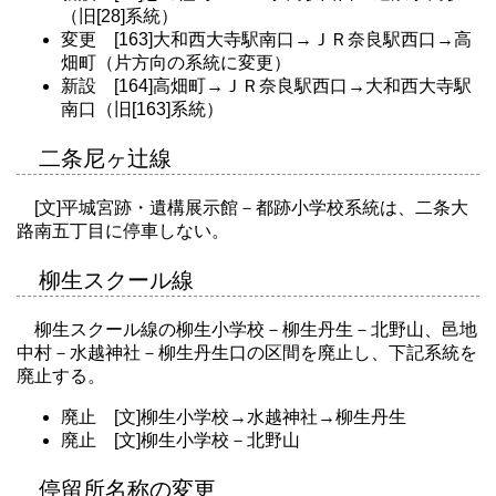
（旧[28]系統）
変更 [163]大和西大寺駅南口→ＪＲ奈良駅西口→高
畑町（片方向の系統に変更）
新設 [164]高畑町→ＪＲ奈良駅西口→大和西大寺駅
南口（旧[163]系統）
二条尼ヶ辻線
[文]平城宮跡・遺構展示館－都跡小学校系統は、二条大
路南五丁目に停車しない。
柳生スクール線
柳生スクール線の柳生小学校－柳生丹生－北野山、邑地
中村－水越神社－柳生丹生口の区間を廃止し、下記系統を
廃止する。
廃止 [文]柳生小学校→水越神社→柳生丹生
廃止 [文]柳生小学校－北野山
停留所名称の変更