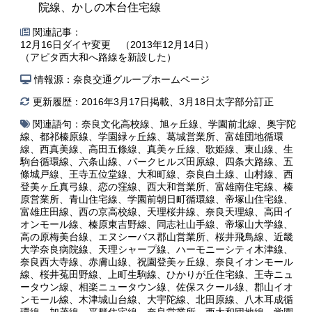
院線、かしの木台住宅線
関連記事：
12月16日ダイヤ変更 （2013年12月14日）
（アピタ西大和へ路線を新設した）
情報源：奈良交通グループホームページ
更新履歴：2016年3月17日掲載、3月18日太字部分訂正
関連語句：
奈良文化高校線
、
旭ヶ丘線
、
学園前北線
、
奥宇陀
線
、
都祁榛原線
、
学園緑ヶ丘線
、
葛城営業所
、
富雄団地循環
線
、
西真美線
、
高田五條線
、
真美ヶ丘線
、
歌姫線
、
東山線
、
生
駒台循環線
、
六条山線
、
パークヒルズ田原線
、
四条大路線
、
五
條城戸線
、
王寺五位堂線
、
大和町線
、
奈良白土線
、
山村線
、
西
登美ヶ丘真弓線
、
恋の窪線
、
西大和営業所
、
富雄南住宅線
、
榛
原営業所
、
青山住宅線
、
学園前朝日町循環線
、
帝塚山住宅線
、
富雄庄田線
、
西の京高校線
、
天理桜井線
、
奈良天理線
、
高田イ
オンモール線
、
榛原東吉野線
、
同志社山手線
、
帝塚山大学線
、
高の原梅美台線
、
エヌシーバス郡山営業所
、
桜井飛鳥線
、
近畿
大学奈良病院線
、
天理シャープ線
、
ハーモニーシティ木津線
、
奈良西大寺線
、
赤膚山線
、
祝園登美ヶ丘線
、
奈良イオンモール
線
、
桜井菟田野線
、
上町生駒線
、
ひかりが丘住宅線
、
王寺ニュ
ータウン線
、
相楽ニュータウン線
、
佐保スクール線
、
郡山イオ
ンモール線
、
木津城山台線
、
大宇陀線
、
北田原線
、
八木耳成循