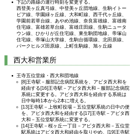
下記の路線の運行時刻を変更する。
西登美ヶ丘真弓線、中登美ヶ丘団地線、生駒イトー
ピア線、学園緑ヶ丘線、大和町線、西千代ヶ丘線、
学園前若草台線、あやめ池線、奈良富雄線、富雄南
住宅線、富雄若草台線、富雄庄田線、生駒ニュータ
ウン線、ひかりが丘住宅線、東生駒団地線、帝塚山
住宅線、帝塚山大学線、生駒台循環線、北田原線、
パークヒルズ田原線、上町生駒線、旭ヶ丘線
西大和営業所
王寺五位堂線・西大和団地線
[8]王寺駅－服部記念病院系統を、アピタ西大和を
経由する[16]王寺駅－アピタ西大和－服部記念病院
系統に変更する。アピタ西大和を経由する系統は
日中毎時1本から2本に増える。
[13]王寺駅－上牧町役場－五位堂駅系統の日中の便
を、アピタ西大和を経由する[17]王寺駅－アピタ西
大和－五位堂駅系統に変更する。
[14]王寺駅－桜ヶ丘一丁目－アピタ西大和－五位堂
駅系統はアピタ西大和経由を取りやめ、[19]王寺駅