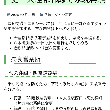
2026年3月22日
路線
、
ダイヤ変更
奈良交通とエヌシーバスは、4月1日に一部路線でダイヤ
変更を実施する。主な内容は下記のとおり。
天理都祁線で運行経路を変更し、系統を再編する。
八木御所線の土日祝日の運行を取りやめる。
近鉄郡山駅ののりばを変更する。
奈良営業所
恋の窪線・阪奈道路線
乗り間違いを防ぐため、下記の系統は方向別に系統番号
を分ける。
変更 [28]近鉄奈良駅→ＪＲ奈良駅西口→恋の窪町
（片方向の系統に変更）
新設 [29]恋の窪町→ＪＲ奈良駅西口→近鉄奈良駅