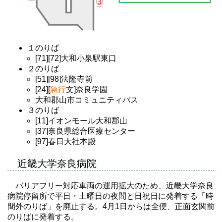
１のりば
[71][72]大和小泉駅東口
２のりば
[51][98]法隆寺前
[24][
急行
文]奈良学園
大和郡山市コミュニティバス
３のりば
[11]イオンモール大和郡山
[37]奈良県総合医療センター
[97]春日大社本殿
近畿大学奈良病院
バリアフリー対応車両の運用拡大のため、近畿大学奈良
病院停留所で平日・土曜日の夜間と日祝日に発着する「時
間外のりば」を廃止する。4月1日からは全便、正面玄関前
のりばに発着する。