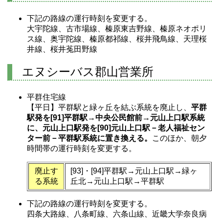
下記の路線の運行時刻を変更する。
大宇陀線、古市場線、榛原東吉野線、榛原ネオポリ
ス線、奥宇陀線、榛原都祁線、桜井飛鳥線、天理桜
井線、桜井菟田野線
エヌシーバス郡山営業所
平群住宅線
【平日】平群駅と緑ヶ丘を結ぶ系統を廃止し、
平群
駅発を[91]平群駅→中央公民館前→元山上口駅系統
に、元山上口駅発を[90]元山上口駅－老人福祉セン
ター前－平群駅系統に置き換える。
このほか、朝夕
時間帯の運行時刻を変更する。
廃止す
[93]・[94]平群駅→元山上口駅→緑ヶ
る系統
丘北→元山上口駅→平群駅
下記の路線の運行時刻を変更する。
四条大路線、八条町線、六条山線、近畿大学奈良病