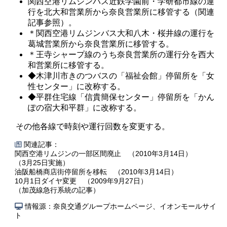
関西空港リムジンバス近鉄学園前・学研都市線の運
行を北大和営業所から奈良営業所に移管する（関連
記事参照）。
＊関西空港リムジンバス大和八木・桜井線の運行を
葛城営業所から奈良営業所に移管する。
＊王寺シャープ線のうち奈良営業所の運行分を西大
和営業所に移管する。
◆木津川市きのつバスの「福祉会館」停留所を「女
性センター」に改称する。
◆平群住宅線「信貴簡保センター」停留所を「かん
ぽの宿大和平群」に改称する。
その他各線で時刻や運行回数を変更する。
関連記事：
関西空港リムジンの一部区間廃止 （2010年3月14日）
（3月25日実施）
油阪船橋商店街停留所を移転 （2010年3月14日）
10月1日ダイヤ変更 （2009年9月27日）
（加茂線急行系統の記事）
情報源：奈良交通グループホームページ、イオンモールサイ
ト