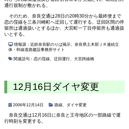
通行規制が敷かれる。
そのため、奈良交通は28日の20時30分から最終便まで
恋の窪線を三条川崎町へ迂回して運行する。迂回区間の停
留所は通過扱いとするほか、大宮町一丁目停留所も通過扱
いとする。
情報源：近鉄奈良駅のりば掲示、奈良県土木部ＪＲ連続立
体・幹線道路建設事務所サイト
関連語句：
恋の窪線
、
迂回運行
、
大宮跨線橋
12月16日ダイヤ変更
2006年12月14日
路線
、
ダイヤ変更
奈良交通は12月16日に奈良と王寺地区の一部路線で運
行時刻を変更する。