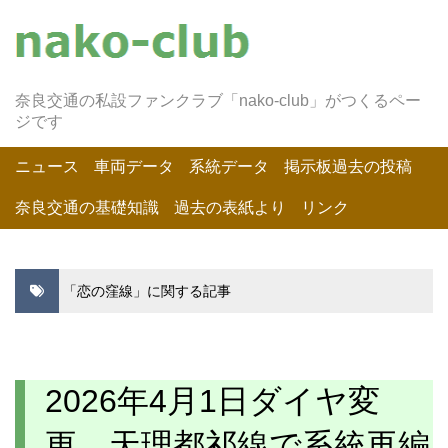
奈良交通の私設ファンクラブ「nako-club」がつくるペー
ジです
ニュース
車両データ
系統データ
掲示板過去の投稿
奈良交通の基礎知識
過去の表紙より
リンク
「恋の窪線」に関する記事
2026年4月1日ダイヤ変
更 天理都祁線で系統再編