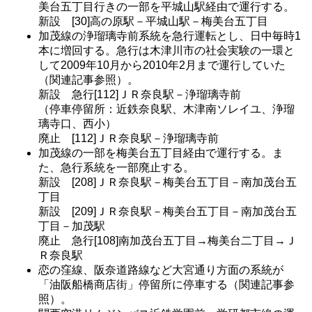
美台五丁目行きの一部を平城山駅経由で運行する。
新設 [30]高の原駅－平城山駅－梅美台五丁目
加茂線の浄瑠璃寺前系統を急行運転とし、日中毎時1
本に増回する。急行は木津川市の社会実験の一環と
して2009年10月から2010年2月まで運行していた
（関連記事参照）。
新設 急行[112]ＪＲ奈良駅－浄瑠璃寺前
（停車停留所：近鉄奈良駅、木津南ソレイユ、浄瑠
璃寺口、西小）
廃止 [112]ＪＲ奈良駅－浄瑠璃寺前
加茂線の一部を梅美台五丁目経由で運行する。ま
た、急行系統を一部廃止する。
新設 [208]ＪＲ奈良駅－梅美台五丁目－南加茂台五
丁目
新設 [209]ＪＲ奈良駅－梅美台五丁目－南加茂台五
丁目－加茂駅
廃止 急行[108]南加茂台五丁目→梅美台二丁目→Ｊ
Ｒ奈良駅
恋の窪線、阪奈道路線など大宮通り方面の系統が
「油阪船橋商店街」停留所に停車する（関連記事参
照）。