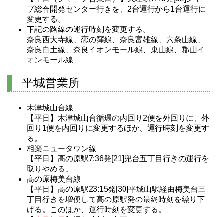
プ総合開発センター行きを、2台運行から1台運行に
変更する。
下記の路線の運行時刻を変更する。
奈良西大寺線、恋の窪線、奈良富雄線、六条山線、
奈良白土線、奈良イオンモール線、東山線、郡山イ
オンモール線
平城営業所
木津城山台線
【平日】木津城山台循環の内回り2便を外回りに、外
回り1便を内回りに変更するほか、運行時刻を変更す
る。
相楽ニュータウン線
【平日】高の原駅7:36発[21]兜台五丁目行きの運行を
取りやめる。
高の原梅美台線
【平日】高の原駅23:15発[30]平城山駅経由梅美台三
丁目行きを増便して高の原駅発の最終時刻を繰り下
げる。このほか、運行時刻を変更する。