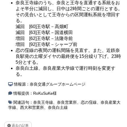
奈良王寺線のうち、奈良と王寺を直通する系統をお
よそ半分に減回し、日中は2時間ごとの運行とする。
その見合いとして王寺からの区間運転系統を増回す
る。
減回 [60]王寺駅－高畑町
減回 [63]王寺駅－国道横田
増回 [62]王寺駅－法隆寺前
増回 [92]王寺駅－シャープ前
恋の窪線の夜間の運転間隔を見直す。また、近鉄奈
良駅発の土曜ダイヤの最終便を15分繰り下げ、23時
5分とする。
奈良白土線、奈良産業大学線で運行時刻を変更す
る。
情報源：奈良交通グループホームページ
情報提供：RoKuSuKe様
関連語句：
奈良王寺線
、
奈良営業所
、
恋の窪線
、
奈良産業大
学線
、
西大和営業所
、
奈良白土線
過去の記事