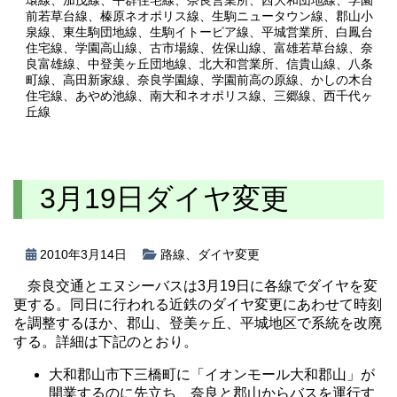
環線
、
加茂線
、
平群住宅線
、
奈良営業所
、
西大和団地線
、
学園
前若草台線
、
榛原ネオポリス線
、
生駒ニュータウン線
、
郡山小
泉線
、
東生駒団地線
、
生駒イトーピア線
、
平城営業所
、
白鳳台
住宅線
、
学園高山線
、
古市場線
、
佐保山線
、
富雄若草台線
、
奈
良富雄線
、
中登美ヶ丘団地線
、
北大和営業所
、
信貴山線
、
八条
町線
、
高田新家線
、
奈良学園線
、
学園前高の原線
、
かしの木台
住宅線
、
あやめ池線
、
南大和ネオポリス線
、
三郷線
、
西千代ヶ
丘線
3月19日ダイヤ変更
2010年3月14日
路線
、
ダイヤ変更
奈良交通とエヌシーバスは3月19日に各線でダイヤを変
更する。同日に行われる近鉄のダイヤ変更にあわせて時刻
を調整するほか、郡山、登美ヶ丘、平城地区で系統を改廃
する。詳細は下記のとおり。
大和郡山市下三橋町に「イオンモール大和郡山」が
開業するのに先立ち、奈良と郡山からバスを運行す