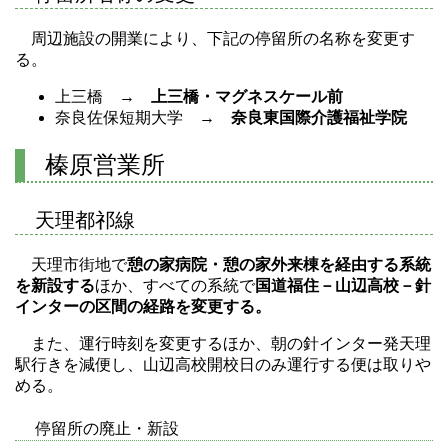
周辺施設の開業により、下記の停留所の名称を変更す
る。
上三橋 →
上三橋・マグネスケール前
奈良佐保短期大学 →
奈良東国際介護福祉学院
榛原営業所
天理都祁線
天理市街地で
憩の家病院・憩の家外来棟を経由する系統
を新設する
ほか、すべての系統で
国道福住－山辺高校－針
インターの区間の経路を変更する。
また、運行時刻を変更するほか、朝の針インター発天理
駅行きを減便し、山辺高校開校日のみ運行する便は取りや
める。
停留所の廃止・新設