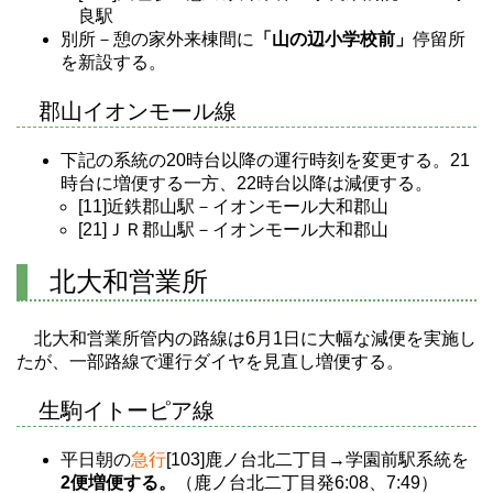
良駅
別所－憩の家外来棟間に
「山の辺小学校前」
停留所
を新設する。
郡山イオンモール線
下記の系統の20時台以降の運行時刻を変更する。21
時台に増便する一方、22時台以降は減便する。
[11]近鉄郡山駅－イオンモール大和郡山
[21]ＪＲ郡山駅－イオンモール大和郡山
北大和営業所
北大和営業所管内の路線は6月1日に大幅な減便を実施し
たが、一部路線で運行ダイヤを見直し増便する。
生駒イトーピア線
平日朝の
急行
[103]鹿ノ台北二丁目→学園前駅系統を
2便増便する。
（鹿ノ台北二丁目発6:08、7:49）