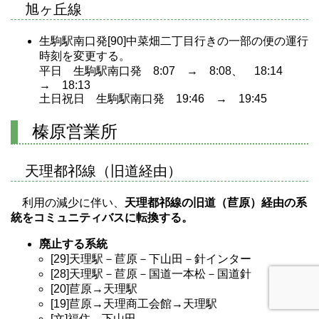
旭ヶ丘線
生駒駅南口発[90]中菜畑二丁目行きの一部の便の運行
時刻を変更する。
平日 生駒駅南口発 8:07 → 8:08、 18:14
→ 18:13
土日祝日 生駒駅南口発 19:46 → 19:45
榛原営業所
天理都祁線（旧道経由）
利用の減少に伴い、
天理都祁線の旧道（苣原）経由の系
統をコミュニティバスに転換する。
廃止する系統
[29]天理駅－苣原－下山田－針インター
[28]天理駅－苣原－国道一本松－国道針
[20]苣原→天理駅
[19]苣原→天理商工会館→天理駅
[文]福住→下山田