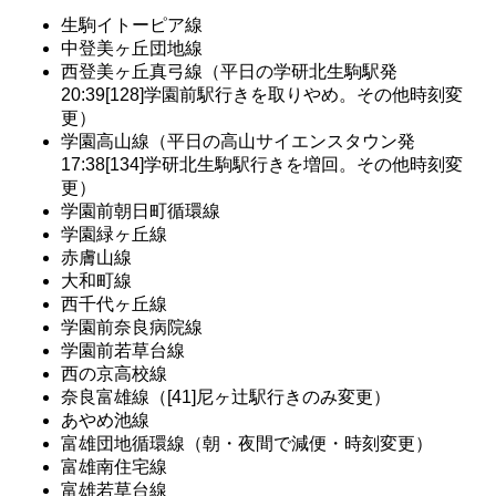
生駒イトーピア線
中登美ヶ丘団地線
西登美ヶ丘真弓線（平日の学研北生駒駅発
20:39[128]学園前駅行きを取りやめ。その他時刻変
更）
学園高山線（平日の高山サイエンスタウン発
17:38[134]学研北生駒駅行きを増回。その他時刻変
更）
学園前朝日町循環線
学園緑ヶ丘線
赤膚山線
大和町線
西千代ヶ丘線
学園前奈良病院線
学園前若草台線
西の京高校線
奈良富雄線（[41]尼ヶ辻駅行きのみ変更）
あやめ池線
富雄団地循環線（朝・夜間で減便・時刻変更）
富雄南住宅線
富雄若草台線