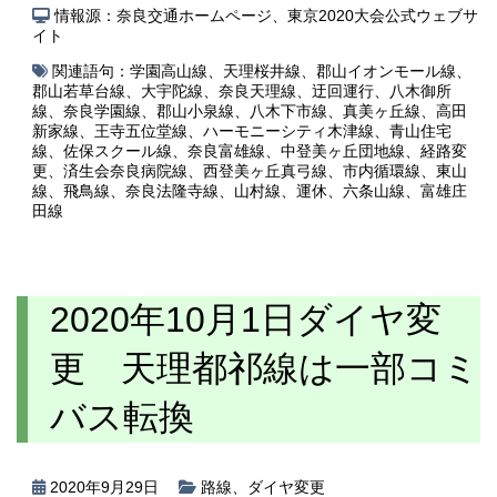
情報源：奈良交通ホームページ、東京2020大会公式ウェブサ
イト
関連語句：
学園高山線
、
天理桜井線
、
郡山イオンモール線
、
郡山若草台線
、
大宇陀線
、
奈良天理線
、
迂回運行
、
八木御所
線
、
奈良学園線
、
郡山小泉線
、
八木下市線
、
真美ヶ丘線
、
高田
新家線
、
王寺五位堂線
、
ハーモニーシティ木津線
、
青山住宅
線
、
佐保スクール線
、
奈良富雄線
、
中登美ヶ丘団地線
、
経路変
更
、
済生会奈良病院線
、
西登美ヶ丘真弓線
、
市内循環線
、
東山
線
、
飛鳥線
、
奈良法隆寺線
、
山村線
、
運休
、
六条山線
、
富雄庄
田線
2020年10月1日ダイヤ変
更 天理都祁線は一部コミ
バス転換
2020年9月29日
路線
、
ダイヤ変更