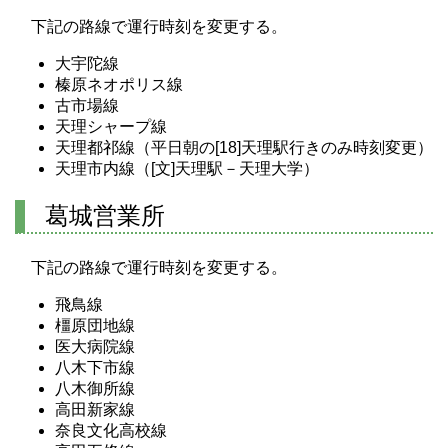
下記の路線で運行時刻を変更する。
大宇陀線
榛原ネオポリス線
古市場線
天理シャープ線
天理都祁線（平日朝の[18]天理駅行きのみ時刻変更）
天理市内線（[文]天理駅－天理大学）
葛城営業所
下記の路線で運行時刻を変更する。
飛鳥線
橿原団地線
医大病院線
八木下市線
八木御所線
高田新家線
奈良文化高校線