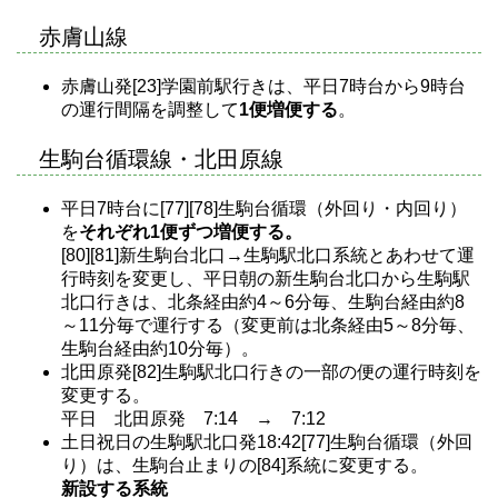
赤膚山線
赤膚山発[23]学園前駅行きは、平日7時台から9時台
の運行間隔を調整して
1便増便する
。
生駒台循環線・北田原線
平日7時台に[77][78]生駒台循環（外回り・内回り）
を
それぞれ1便ずつ増便する。
[80][81]新生駒台北口→生駒駅北口系統とあわせて運
行時刻を変更し、平日朝の新生駒台北口から生駒駅
北口行きは、北条経由約4～6分毎、生駒台経由約8
～11分毎で運行する（変更前は北条経由5～8分毎、
生駒台経由約10分毎）。
北田原発[82]生駒駅北口行きの一部の便の運行時刻を
変更する。
平日 北田原発 7:14 → 7:12
土日祝日の生駒駅北口発18:42[77]生駒台循環（外回
り）は、生駒台止まりの[84]系統に変更する。
新設する系統