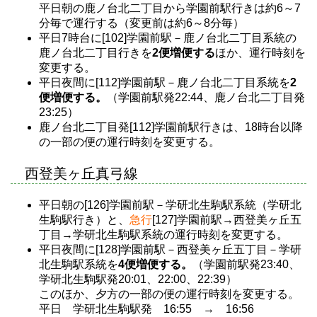
平日朝の鹿ノ台北二丁目から学園前駅行きは約6～7
分毎で運行する（変更前は約6～8分毎）
平日7時台に[102]学園前駅－鹿ノ台北二丁目系統の
鹿ノ台北二丁目行きを
2便増便する
ほか、運行時刻を
変更する。
平日夜間に[112]学園前駅－鹿ノ台北二丁目系統を
2
便増便する。
（学園前駅発22:44、鹿ノ台北二丁目発
23:25）
鹿ノ台北二丁目発[112]学園前駅行きは、18時台以降
の一部の便の運行時刻を変更する。
西登美ヶ丘真弓線
平日朝の[126]学園前駅－学研北生駒駅系統（学研北
生駒駅行き）と、
急行
[127]学園前駅→西登美ヶ丘五
丁目→学研北生駒駅系統の運行時刻を変更する。
平日夜間に[128]学園前駅－西登美ヶ丘五丁目－学研
北生駒駅系統を
4便増便する。
（学園前駅発23:40、
学研北生駒駅発20:01、22:00、22:39）
このほか、夕方の一部の便の運行時刻を変更する。
平日 学研北生駒駅発 16:55 → 16:56