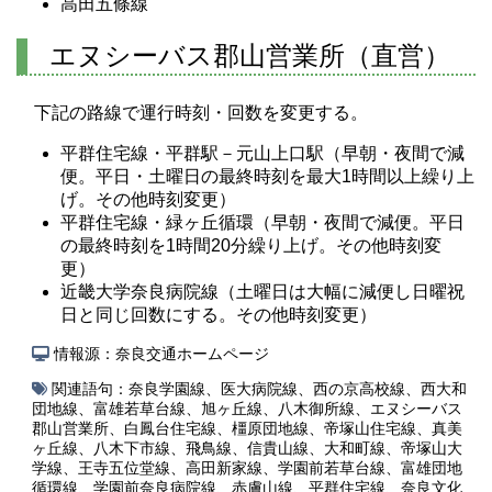
高田五條線
エヌシーバス郡山営業所（直営）
下記の路線で運行時刻・回数を変更する。
平群住宅線・平群駅－元山上口駅（早朝・夜間で減
便。平日・土曜日の最終時刻を最大1時間以上繰り上
げ。その他時刻変更）
平群住宅線・緑ヶ丘循環（早朝・夜間で減便。平日
の最終時刻を1時間20分繰り上げ。その他時刻変
更）
近畿大学奈良病院線（土曜日は大幅に減便し日曜祝
日と同じ回数にする。その他時刻変更）
情報源：奈良交通ホームページ
関連語句：
奈良学園線
、
医大病院線
、
西の京高校線
、
西大和
団地線
、
富雄若草台線
、
旭ヶ丘線
、
八木御所線
、
エヌシーバス
郡山営業所
、
白鳳台住宅線
、
橿原団地線
、
帝塚山住宅線
、
真美
ヶ丘線
、
八木下市線
、
飛鳥線
、
信貴山線
、
大和町線
、
帝塚山大
学線
、
王寺五位堂線
、
高田新家線
、
学園前若草台線
、
富雄団地
循環線
、
学園前奈良病院線
、
赤膚山線
、
平群住宅線
、
奈良文化