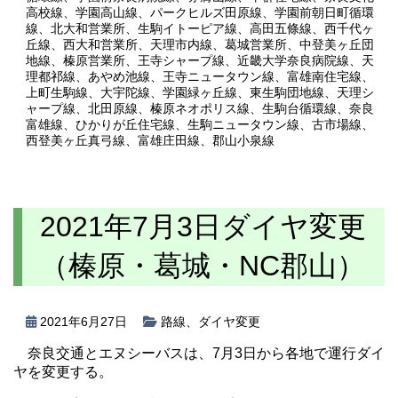
高校線
、
学園高山線
、
パークヒルズ田原線
、
学園前朝日町循環
線
、
北大和営業所
、
生駒イトーピア線
、
高田五條線
、
西千代ヶ
丘線
、
西大和営業所
、
天理市内線
、
葛城営業所
、
中登美ヶ丘団
地線
、
榛原営業所
、
王寺シャープ線
、
近畿大学奈良病院線
、
天
理都祁線
、
あやめ池線
、
王寺ニュータウン線
、
富雄南住宅線
、
上町生駒線
、
大宇陀線
、
学園緑ヶ丘線
、
東生駒団地線
、
天理シ
ャープ線
、
北田原線
、
榛原ネオポリス線
、
生駒台循環線
、
奈良
富雄線
、
ひかりが丘住宅線
、
生駒ニュータウン線
、
古市場線
、
西登美ヶ丘真弓線
、
富雄庄田線
、
郡山小泉線
2021年7月3日ダイヤ変更
（榛原・葛城・NC郡山）
2021年6月27日
路線
、
ダイヤ変更
奈良交通とエヌシーバスは、7月3日から各地で運行ダイ
ヤを変更する。