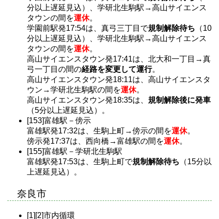
分以上遅延見込）、学研北生駒駅→高山サイエンス
タウンの間を
運休
。
学園前駅発17:54は、真弓三丁目で
規制解除待ち
（10
分以上遅延見込）、学研北生駒駅→高山サイエンス
タウンの間を
運休
。
高山サイエンスタウン発17:41は、北大和一丁目→真
弓一丁目の間の
経路を変更して運行
。
高山サイエンスタウン発18:11は、高山サイエンスタ
ウン→学研北生駒駅の間を
運休
。
高山サイエンスタウン発18:35は、
規制解除後に発車
（5分以上遅延見込）。
[153]富雄駅－傍示
富雄駅発17:32は、生駒上町→傍示の間を
運休
。
傍示発17:37は、西向橋→富雄駅の間を
運休
。
[155]富雄駅－学研北生駒駅
富雄駅発17:53は、生駒上町で
規制解除待ち
（15分以
上遅延見込）。
奈良市
[1][2]市内循環