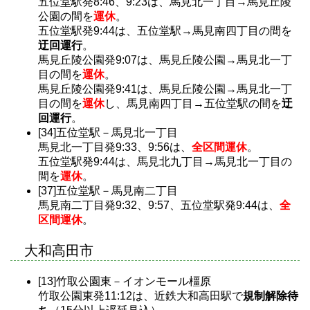
五位堂駅発8:46、9:23は、馬見北一丁目→馬見丘陵
公園の間を
運休
。
五位堂駅発9:44は、五位堂駅→馬見南四丁目の間を
迂回運行
。
馬見丘陵公園発9:07は、馬見丘陵公園→馬見北一丁
目の間を
運休
。
馬見丘陵公園発9:41は、馬見丘陵公園→馬見北一丁
目の間を
運休
し、馬見南四丁目→五位堂駅の間を
迂
回運行
。
[34]五位堂駅－馬見北一丁目
馬見北一丁目発9:33、9:56は、
全区間運休
。
五位堂駅発9:44は、馬見北九丁目→馬見北一丁目の
間を
運休
。
[37]五位堂駅－馬見南二丁目
馬見南二丁目発9:32、9:57、五位堂駅発9:44は、
全
区間運休
。
大和高田市
[13]竹取公園東－イオンモール橿原
竹取公園東発11:12は、近鉄大和高田駅で
規制解除待