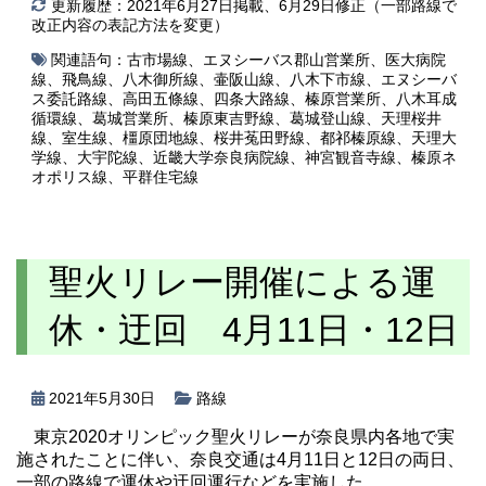
更新履歴：2021年6月27日掲載、6月29日修正（一部路線で
改正内容の表記方法を変更）
関連語句：
古市場線
、
エヌシーバス郡山営業所
、
医大病院
線
、
飛鳥線
、
八木御所線
、
壷阪山線
、
八木下市線
、
エヌシーバ
ス委託路線
、
高田五條線
、
四条大路線
、
榛原営業所
、
八木耳成
循環線
、
葛城営業所
、
榛原東吉野線
、
葛城登山線
、
天理桜井
線
、
室生線
、
橿原団地線
、
桜井菟田野線
、
都祁榛原線
、
天理大
学線
、
大宇陀線
、
近畿大学奈良病院線
、
神宮観音寺線
、
榛原ネ
オポリス線
、
平群住宅線
聖火リレー開催による運
休・迂回 4月11日・12日
2021年5月30日
路線
東京2020オリンピック聖火リレーが奈良県内各地で実
施されたことに伴い、奈良交通は4月11日と12日の両日、
一部の路線で運休や迂回運行などを実施した。