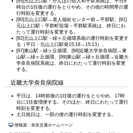
[95]元山上口駅－かんぽの宿大和平群系統は、平日9
時台の1往復の運行をとりやめ、その他の時間帯の運
行時刻を変更する。
[90]元山上口駅→老人福祉センター前→平群駅、[91]
元山上口駅－平群町役場－平群駅系統は、終日にわ
たって運行時刻を変更する。
[92]元山上口駅－緑ヶ丘循環系統の運行時刻を変更す
る
（平日・元山上口駅発15:18→15:13）
。
[97]東山駅－緑ヶ丘循環、[98]近畿大学奈良病院→東
山駅→緑ヶ丘循環、[99]東山駅→緑ヶ丘循環→近畿大
学奈良病院系統は、終日にわたって運行時刻を変更
する。
近畿大学奈良病院線
平日は、14時前後の1往復の運行をとりやめ、17時
台に1往復増便する。そのほか、終日にわたって運行
時刻を変更する。
土日祝日は、一部の便の運行時刻を変更する。
情報源：奈良交通ホームページ