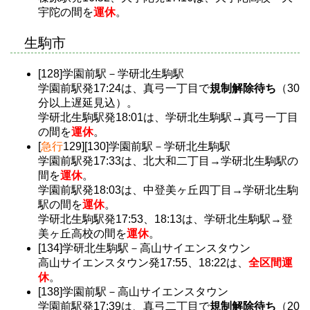
宇陀の間を
運休
。
生駒市
[128]学園前駅－学研北生駒駅
学園前駅発17:24は、真弓一丁目で
規制解除待ち
（30
分以上遅延見込）。
学研北生駒駅発18:01は、学研北生駒駅→真弓一丁目
の間を
運休
。
[
急行
129][130]学園前駅－学研北生駒駅
学園前駅発17:33は、北大和二丁目→学研北生駒駅の
間を
運休
。
学園前駅発18:03は、中登美ヶ丘四丁目→学研北生駒
駅の間を
運休
。
学研北生駒駅発17:53、18:13は、学研北生駒駅→登
美ヶ丘高校の間を
運休
。
[134]学研北生駒駅－高山サイエンスタウン
高山サイエンスタウン発17:55、18:22は、
全区間運
休
。
[138]学園前駅－高山サイエンスタウン
学園前駅発17:39は、真弓二丁目で
規制解除待ち
（20