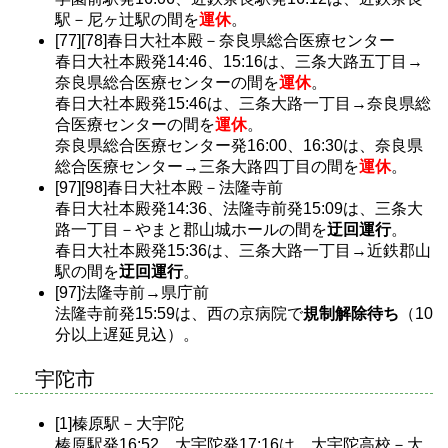
駅－尼ヶ辻駅の間を
運休
。
[77][78]春日大社本殿－奈良県総合医療センター
春日大社本殿発14:46、15:16は、三条大路五丁目→
奈良県総合医療センターの間を
運休
。
春日大社本殿発15:46は、三条大路一丁目→奈良県総
合医療センターの間を
運休
。
奈良県総合医療センター発16:00、16:30は、奈良県
総合医療センター→三条大路四丁目の間を
運休
。
[97][98]春日大社本殿－法隆寺前
春日大社本殿発14:36、法隆寺前発15:09は、三条大
路一丁目－やまと郡山城ホールの間を
迂回運行
。
春日大社本殿発15:36は、三条大路一丁目→近鉄郡山
駅の間を
迂回運行
。
[97]法隆寺前→県庁前
法隆寺前発15:59は、西の京病院で
規制解除待ち
（10
分以上遅延見込）。
宇陀市
[1]榛原駅－大宇陀
榛原駅発16:52、大宇陀発17:16は、大宇陀高校－大