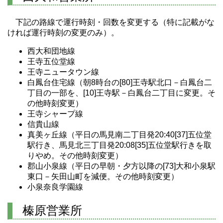
下記の路線で運行時刻・回数を変更する（特に記載がな
ければ運行時刻の変更のみ）。
西大和団地線
王寺五位堂線
王寺ニュータウン線
白鳳台住宅線（朝8時台の[80]王寺駅北口－白鳳台二
丁目の一部を、[10]王寺駅－白鳳台二丁目に変更。そ
の他時刻変更）
王寺シャープ線
信貴山線
真美ヶ丘線（平日の馬見南二丁目発20:40[37]五位堂
駅行き、馬見北三丁目発20:08[35]五位堂駅行きを取
りやめ。その他時刻変更）
郡山小泉線（平日の早朝・夕方以降の[73]大和小泉駅
東口－矢田山町を減便。その他時刻変更）
小泉奈良学園線
榛原営業所