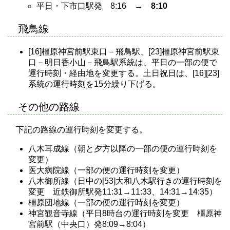
平日・下市口駅発 8:16 →
8:10
飛鳥線
[16]橿原神宮前駅東口－飛鳥駅、[23]橿原神宮前駅東
口－明日香小山－飛鳥駅系統は、平日の一部の便で
運行時刻・経由地を変更する。土日祝日は、[16][23]
系統の運行時刻を15分繰り下げる。
その他の路線
下記の路線の運行時刻を変更する。
八木耳成線（朝と夕方以降の一部の便の運行時刻を
変更）
医大病院線（一部の便の運行時刻を変更）
八木御所線（日中の[53]大和八木駅行きの運行時刻を
変更 近鉄御所駅発11:31→11:33、14:31→14:35）
橿原団地線（一部の便の運行時刻を変更）
神宮観音寺線（平日8時台の運行時刻を変更 橿原神
宮前駅（中央口）発8:09→8:04）