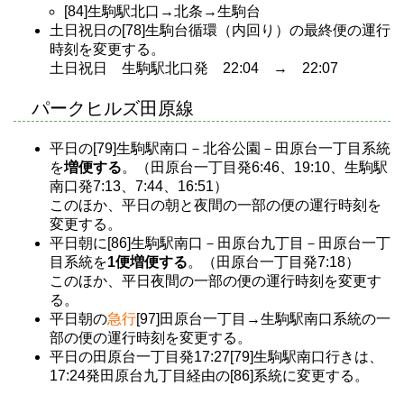
[84]生駒駅北口→北条→生駒台
土日祝日の[78]生駒台循環（内回り）の最終便の運行
時刻を変更する。
土日祝日 生駒駅北口発 22:04 → 22:07
パークヒルズ田原線
平日の[79]生駒駅南口－北谷公園－田原台一丁目系統
を
増便する
。（田原台一丁目発6:46、19:10、生駒駅
南口発7:13、7:44、16:51）
このほか、平日の朝と夜間の一部の便の運行時刻を
変更する。
平日朝に[86]生駒駅南口－田原台九丁目－田原台一丁
目系統を
1便増便する
。（田原台一丁目発7:18）
このほか、平日夜間の一部の便の運行時刻を変更す
る。
平日朝の
急行
[97]田原台一丁目→生駒駅南口系統の一
部の便の運行時刻を変更する。
平日の田原台一丁目発17:27[79]生駒駅南口行きは、
17:24発田原台九丁目経由の[86]系統に変更する。