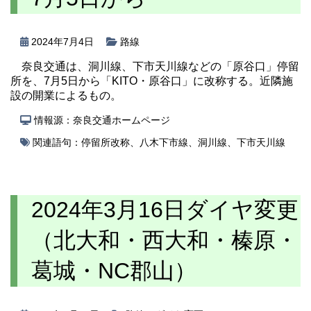
2024年7月4日
路線
奈良交通は、洞川線、下市天川線などの「原谷口」停留
所を、7月5日から「KITO・原谷口」に改称する。近隣施
設の開業によるもの。
情報源：奈良交通ホームページ
関連語句：
停留所改称
、
八木下市線
、
洞川線
、
下市天川線
2024年3月16日ダイヤ変更
（北大和・西大和・榛原・
葛城・NC郡山）