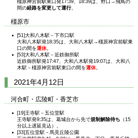
橿原神宮前駅東口発17:39、18:39は、野口→飛鳥の
間の
経路を変更して運行
。
橿原市
[51]大和八木駅－下市口駅
大和八木駅発18:35は、大和八木駅→橿原神宮前駅東
口の間を
運休
。
[53]大和八木駅－近鉄御所駅
近鉄御所駅発17:47、大和八木駅発19:07は、大和八
木駅－橿原神宮前駅東口の間を
運休
。
2021年4月12日
河合町・広陵町・香芝市
[19]王寺駅－五位堂駅
王寺駅発9:35は、葛城台から先で
規制解除待ち
（15
分以上遅延見込）。
[33]五位堂駅－馬見丘陵公園