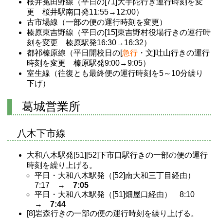
桜井菟田野線（平日の[71]大宇陀行き運行時刻を変
更 桜井駅南口発11:55→12:00）
古市場線（一部の便の運行時刻を変更）
榛原東吉野線（平日の[15]東吉野村役場行きの運行時
刻を変更 榛原駅発16:30→16:32）
都祁榛原線（平日開校日の[
急行
・文]吐山行きの運行
時刻を変更 榛原駅発9:00→9:05）
室生線（往復とも最終便の運行時刻を5～10分繰り
下げ）
葛城営業所
八木下市線
大和八木駅発[51][52]下市口駅行きの一部の便の運行
時刻を繰り上げる。
平日・大和八木駅発（[52]南大和三丁目経由）
7:17 →
7:05
平日・大和八木駅発（[51]畑屋口経由） 8:10
→
7:44
[8]岩森行きの一部の便の運行時刻を繰り上げる。