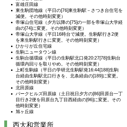
富雄庄田線
東生駒団地線（平日の[76]東生駒駅－さつき台住宅を
減便。その他時刻変更）
帝塚山住宅線（夕方以降の[75]の一部を帝塚山大学経
由の[74]に変更。その他時刻変更）
帝塚山大学線（平日16時台で減便。生駒駅行き2便
を東生駒駅行きに変更。その他時刻変更）
ひかりが丘住宅線
生駒ニュータウン線
生駒台循環線（平日の生駒駅北口発20:27[78]生駒台
循環内回りを取りやめ。その他時刻変更）
上町生駒線（平日の学研北生駒駅発16:44[188]生駒
台経由生駒駅北口行きを、北条経由の[189]に変更。
その他時刻変更）
北田原線
パークヒルズ田原線（土日祝日夕方の[86]田原台一丁
目行き2便を田原台九丁目西経由の[96]に変更。その
他時刻変更）
旭ヶ丘線
西大和営業所