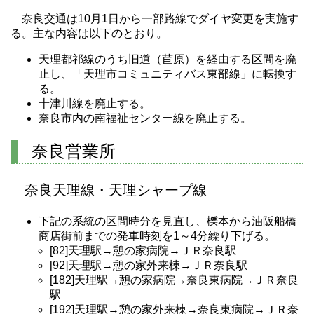
奈良交通は10月1日から一部路線でダイヤ変更を実施す
る。主な内容は以下のとおり。
天理都祁線のうち旧道（苣原）を経由する区間を廃
止し、「天理市コミュニティバス東部線」に転換す
る。
十津川線を廃止する。
奈良市内の南福祉センター線を廃止する。
奈良営業所
奈良天理線・天理シャープ線
下記の系統の区間時分を見直し、櫟本から油阪船橋
商店街前までの発車時刻を1～4分繰り下げる。
[82]天理駅→憩の家病院→ＪＲ奈良駅
[92]天理駅→憩の家外来棟→ＪＲ奈良駅
[182]天理駅→憩の家病院→奈良東病院→ＪＲ奈良
駅
[192]天理駅→憩の家外来棟→奈良東病院→ＪＲ奈