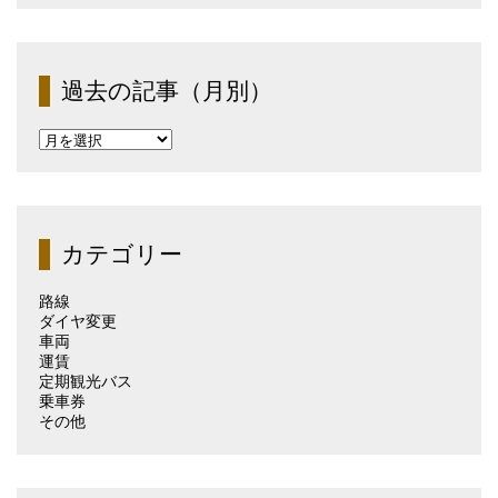
過去の記事（月別）
過
去
の
記
事
（月
カテゴリー
別）
路線
ダイヤ変更
車両
運賃
定期観光バス
乗車券
その他