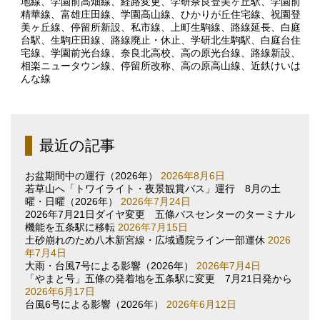
地線
、
学園前高畑線
、
経路変更
、
学研奈良登美ヶ丘駅
、
学園前
精華線
、
富雄庄田線
、
学園高山線
、
ひかりが丘住宅線
、
祝園登
美ヶ丘線
、
停留所新設
、
私市線
、
上町生駒線
、
路線延長
、
白庭
台駅
、
生駒庄田線
、
路線廃止・休止
、
学研北生駒駅
、
白庭台住
宅線
、
学園前光台線
、
奈良北高校
、
高の原光台線
、
路線新設
、
相楽ニュータウン線
、
停留所改称
、
高の原高山線
、
近鉄けいは
んな線
最近の記事
お盆期間中の運行（2026年）
2026年8月6日
若草山へ「トワイライト・夜景観賞バス」運行 8月の土
曜・日曜（2026年）
2026年7月24日
2026年7月21日ダイヤ変更 五條バスセンターのターミナル
機能を五条駅に移転
2026年7月15日
土砂崩れのため八木新宮線・広域通院ライン一部運休
2026
年7月4日
大雨・台風7号による影響（2026年）
2026年7月4日
「やまと号」五條の発着地を五条駅に変更 7月21日発から
2026年6月17日
台風6号による影響（2026年）
2026年6月12日