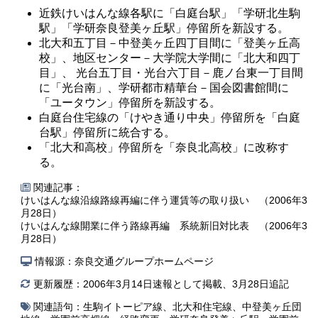
近鉄けいはんな線各駅に「白庭台駅」「学研北生駒
駅」「学研奈良登美ヶ丘駅」停留所を新設する。
北大和五丁目－中登美ヶ丘四丁目間に「登美ヶ丘高
校」、地区センター－大学院大学間に「北大和四丁
目」、 光台五丁目・光台六丁目－鹿ノ台東一丁目間
に「光台南」、学研都市精華台－国会図書館間に
「ユータウン」停留所を新設する。
白庭台住宅線の「けやき通り中央」停留所を「白庭
台駅」停留所に統合する。
「北大和高校」停留所を「奈良北高校」に改称す
る。
関連記事：
けいはんな線沿線路線再編に伴う運賃等の取り扱い （2006年3
月28日）
けいはんな線開業に伴う路線再編 系統新旧対比表 （2006年3
月28日）
情報源：奈良交通グループホームページ
更新履歴：2006年3月14日速報として掲載、3月28日追記
関連語句：
生駒イトーピア線
、
北大和住宅線
、
中登美ヶ丘団