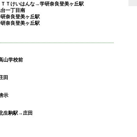
→ＮＴＴけいはんな→学研奈良登美ヶ丘駅
光台一丁目南
学研奈良登美ヶ丘駅
学研奈良登美ヶ丘駅
－高山学校前
庄田
傍示
研北生駒駅→庄田