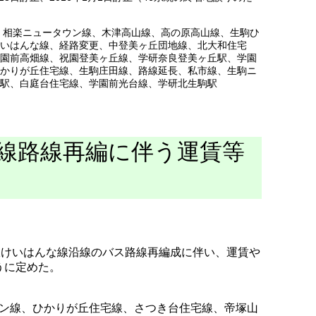
、
相楽ニュータウン線
、
木津高山線
、
高の原高山線
、
生駒ひ
いはんな線
、
経路変更
、
中登美ヶ丘団地線
、
北大和住宅
園前高畑線
、
祝園登美ヶ丘線
、
学研奈良登美ヶ丘駅
、
学園
かりが丘住宅線
、
生駒庄田線
、
路線延長
、
私市線
、
生駒ニ
駅
、
白庭台住宅線
、
学園前光台線
、
学研北生駒駅
線路線再編に伴う運賃等
鉄けいはんな線沿線のバス路線再編成に伴い、運賃や
うに定めた。
ン線、ひかりが丘住宅線、さつき台住宅線、帝塚山