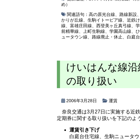
め）
関連語句：
高の原光台線
、
路線新設
かりが丘線
、
生駒イトーピア線
、
近鉄け
線
、
富雄庄田線
、
西登美ヶ丘真弓線
、
学
前精華線
、
上町生駒線
、
学園高山線
、
ひ
ュータウン線
、
路線廃止・休止
、
白庭台
けいはんな線沿
の取り扱い
2006年3月28日
運賃
奈良交通は3月27日に実施する近
定期券に関する取り扱いを下記のよ
運賃引き下げ
白庭台住宅線、生駒ニュータウ