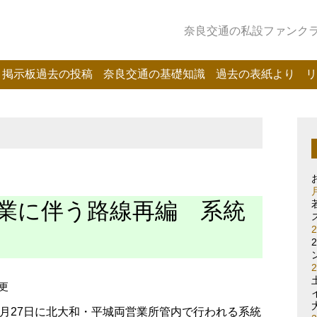
奈良交通の私設ファンクラブ
掲示板過去の投稿
奈良交通の基礎知識
過去の表紙より
リ
業に伴う路線再編 系統
更
月27日に北大和・平城両営業所管内で行われる系統