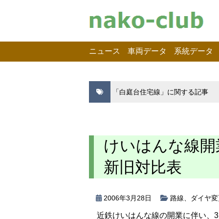
ニュース
車両データ
系統データ
「白庭台住宅線」に関する記事
けいはんな線開
新旧対比表
2006年3月28日
路線
、
ダイヤ変
近鉄けいはんな線の開業に伴い、3