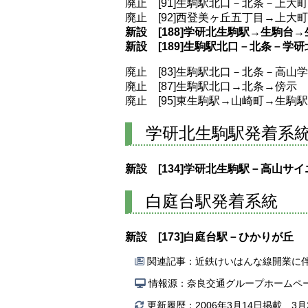
廃止 [91]生駒駅北口－北条－上大
廃止 [92]西登美ヶ丘五丁目→上大
新設 [188]学研北生駒駅→生駒台
新設 [189]生駒駅北口－北条－学
廃止 [83]生駒駅北口－北条－高山
廃止 [87]生駒駅北口→北条→傍示
廃止 [95]東生駒駅→山崎町→生駒
学研北生駒駅発着系
新設 [134]学研北生駒駅－高山サ
白庭台駅発着系統
新設 [173]白庭台駅－ひかりが丘
関連記事：
近鉄けいはんな線開業に伴う
情報源：奈良交通グループホームペ
更新履歴：2006年3月14日掲載、3