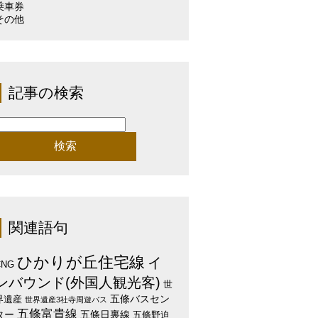
乗車券
その他
記事の検索
検
:
関連語句
ひかりが丘住宅線
イ
CNG
ンバウンド(外国人観光客)
世
五條バスセン
界遺産
世界遺産3社寺周遊バス
五條富貴線
ター
五條日裏線
五條野迫