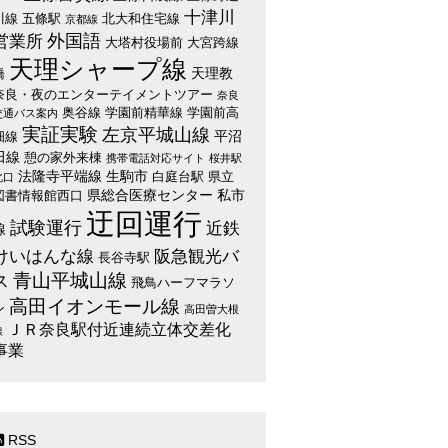
十津川
川線
五條駅
北大和住宅線
京都線
外国語
営業所
大塔村役場前
大宮跨線
天理シャープ線
天理教
橋
奈良・夜のエンターテイメントツアー
奈良
奥谷線
学園前精華線
学園前高
交通バス案内
実証実験
左京平城山線
平沼
畑線
田線
憩の家外来棟
携帯電話対応サイト
桜井駅
法隆寺平端線
生駒市
白庭台駅
県立
北口
県総合医療センター
私市
図書情報館西口
迂回運行
試験運行
近鉄
線
けいはんな線
阪急観光バ
長谷寺駅
青山平城山線
ス
飛鳥ハーフマラソ
高田イオンモール線
ン
高田曽大根
ＪＲ奈良駅付近連続立体交差化
線
事業
RSS