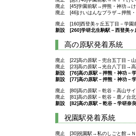
廃止 [45]学園前駅→押熊・神功→
廃止 [46]けいはんなプラザ→押熊
廃止 [160]西登美ヶ丘五丁目－学
新設 [260]学研北生駒駅－西登美
高の原駅発着系統
廃止 [22]高の原駅－兜台五丁目－
廃止 [23]高の原駅→光台八丁目→
新設 [76]高の原駅－押熊・神功
新設 [77]高の原駅－押熊・神功－
廃止 [80]高の原駅－乾谷－高山サ
廃止 [81]高の原駅－乾谷－鹿ノ
新設 [82]高の原駅－乾谷－学研
祝園駅発着系統
廃止 [30]祝園駅→私のしごと館→