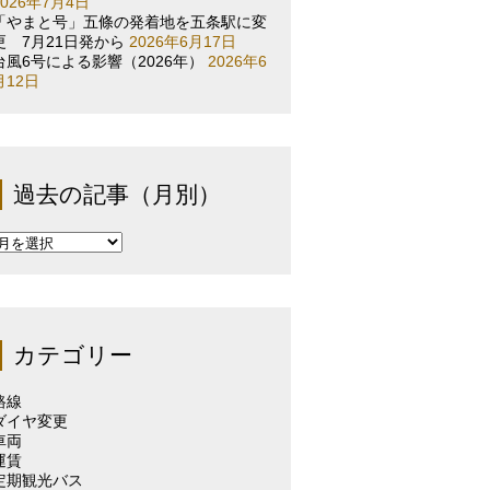
2026年7月4日
「やまと号」五條の発着地を五条駅に変
更 7月21日発から
2026年6月17日
台風6号による影響（2026年）
2026年6
月12日
過去の記事（月別）
過
去
の
記
事
（月
カテゴリー
別）
路線
ダイヤ変更
車両
運賃
定期観光バス