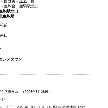
町－西登美ヶ丘五丁目
町→生駒台→生駒駅北口
→生駒駅北口
研北生駒駅
学校前
駅南口
統
イエンスタウン
路線再編 （2006年3月28日）
ージ
月28日訂正、2016年1月1日訂正（46系統の終着地誤りのた