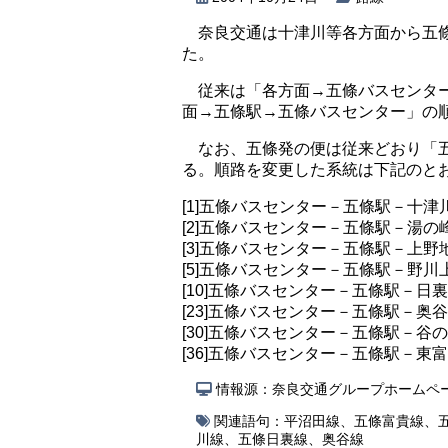
奈良交通は十津川等各方面から五條
た。
従来は「各方面→五條バスセンタ
面→五條駅→五條バスセンター」の
なお、五條発の便は従来どおり「
る。順路を変更した系統は下記のと
[1]五條バスセンター－五條駅－十津
[2]五條バスセンター－五條駅－湯の
[3]五條バスセンター－五條駅－上野
[5]五條バスセンター－五條駅－野川
[10]五條バスセンター－五條駅－日裏
[23]五條バスセンター－五條駅－奥谷
[30]五條バスセンター－五條駅－谷
[36]五條バスセンター－五條駅－東
情報源：奈良交通グループホームペ
関連語句：
平沼田線
、
五條富貴線
、
川線
、
五條日裏線
、
奥谷線