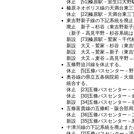
休止 [51]榛原駅－室生口大野
榛原ネオポリス線の天満台東三
休止 [22]榛原駅－天満台東
東吉野新子線の下記系統を廃止
廃止 新子→杉谷（東吉野新子
（新子－高見平野－杉谷系統は
新設 [73]榛原駅－鷲家－千
新設 大又－鷲家－杉谷（東吉
新設 大又→鷲家→新子（東吉
新設 大又→麦谷→高見平野→
五條野迫川線を休止する。
休止 [5]五條バスセンター－
奥谷線の県立五条病院前－大堀
統合する。
休止 [23]五條バスセンター
休止 [30]五條バスセンター
新設 [34]五條バスセンター
五條富貴線の五條町－阪合部局
休止 [36]五條バスセンター
新設 [35]五條バスセンター
十津川線の下記系統を廃止また
休止 [2]五條バスセンター－