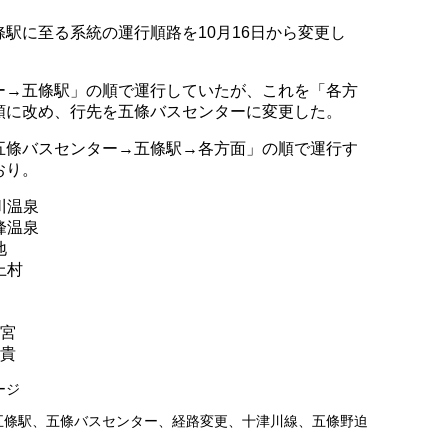
駅に至る系統の運行順路を10月16日から変更し
ー→五條駅」の順で運行していたが、これを「各方
順に改め、行先を五條バスセンターに変更した。
五條バスセンター→五條駅→各方面」の順で運行す
おり。
川温泉
峰温泉
地
上村
の宮
富貴
ージ
五條駅
、
五條バスセンター
、
経路変更
、
十津川線
、
五條野迫