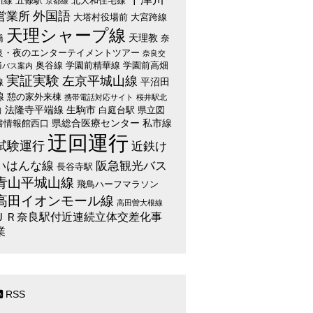
川線
五條駅
北大和住宅線
京都線
外国語
営業所
大塔村役場前
大宮跨線
天理シャープ線
天理教
橋
奈
良・夜のエンターテイメントツアー
奈良交
奥谷線
学園前精華線
学園前高畑
通バス案内
実証実験
左京平城山線
平沼田
線
線
憩の家外来棟
携帯電話対応サイト
桜井駅北
法隆寺平端線
生駒市
白庭台駅
県立図
口
県総合医療センター
私市線
書情報館西口
迂回運行
試験運行
近鉄け
いはんな線
阪急観光バス
長谷寺駅
青山平城山線
飛鳥ハーフマラソン
高田イオンモール線
高田曽大根線
ＪＲ奈良駅付近連続立体交差化事
業
RSS