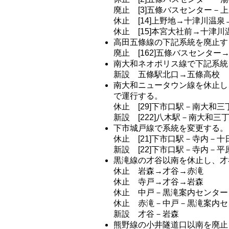
廃止 [3]五條バスセンター－
休止 [14]上野地→十津川温
休止 [15]本宮大社前→十津
高田五條線の下記系統を廃止す
廃止 [162]五條バスセンタ
南大和ネオポリス線で下記系統
新設 五條駅北口→五條高校
南大和ニュータウン線を休止し
で運行する。
休止 [29]下市口駅－南大和三
新設 [222]八木駅－南大和
下市城戸線で系統を変更する。
休止 [21]下市口駅－寺内－十
新設 [22]下市口駅－寺内－平
黒滝線の才谷以南を休止し、才
休止 岩森→才谷→赤滝
休止 寺戸→才谷→岩森
休止 中戸－黒滝案内センター
休止 赤滝－中戸－黒滝案内セ
新設 才谷－岩森
熊野線の小井隧道口以南を廃止