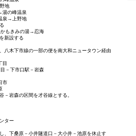
上野地
泉→湯の峰温泉
川温泉→上野地
る
ー→かもきみの湯→忍海
を新設する
、八木下市線の一部の便を南大和ニュータウン経由
丁目
三丁目－下市口駅－岩森
日市
原
谷－岩森の区間を才谷線とする。
ンター
し、下桑原－小井隧道口－大小井－池原を休止す