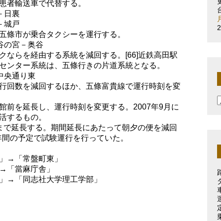
患者輸送車で代替する。
－日裏
－城戸
五條市が乗合タクシーを運行する。
－谷の宮－奥谷
ならを経由する系統を減回する。[66]近鉄高田駅
センター系統は、五條行きの片道系統となる。
ノ中央通り東
行回数を減回するほか、五條富貴線で運行時刻を変
館前を延長し、運行時刻を変更する。2007年9月に
活するもの。
まで延長する。期間延長にあたって朝夕の便を減回
1年間の予定で試験運行を行っていた。
」→「常盤町東」
→「當麻庁舎」
」→「同志社大学理工学部」