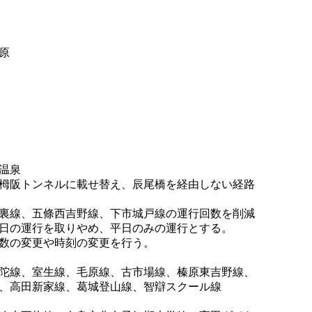
原
温泉
栂阪トンネルに載せ替え、辰尾橋を経由しない経路
裏線、五條西吉野線、下市城戸線の運行回数を削減
日の運行を取りやめ、平日のみの運行とする。
数の変更や時刻の変更を行う。
陀線、室生線、毛原線、古市場線、榛原東吉野線、
、高田新家線、葛城登山線、智辯スクール線