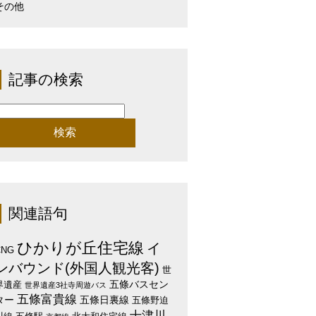
その他
記事の検索
検
:
関連語句
ひかりが丘住宅線
イ
CNG
ンバウンド(外国人観光客)
世
五條バスセン
界遺産
世界遺産3社寺周遊バス
五條富貴線
ター
五條日裏線
五條野迫
十津川