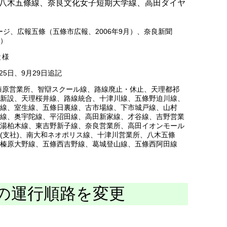
八木五條線、奈良文化女子短期大学線、高田ダイヤ
ジ、広報五條（五條市広報、2006年9月）、奈良新聞
照）
と様
25日、9月29日追記
榛原営業所
、
智辯スクール線
、
路線廃止・休止
、
天理都祁
新設
、
天理桜井線
、
路線統合
、
十津川線
、
五條野迫川線
、
線
、
室生線
、
五條日裏線
、
古市場線
、
下市城戸線
、
山村
線
、
奥宇陀線
、
平沼田線
、
高田新家線
、
才谷線
、
吉野営業
湯柏木線
、
東吉野新子線
、
奈良営業所
、
高田イオンモール
(支社)
、
南大和ネオポリス線
、
十津川営業所
、
八木五條
榛原大野線
、
五條西吉野線
、
葛城登山線
、
五條西阿田線
の運行順路を変更