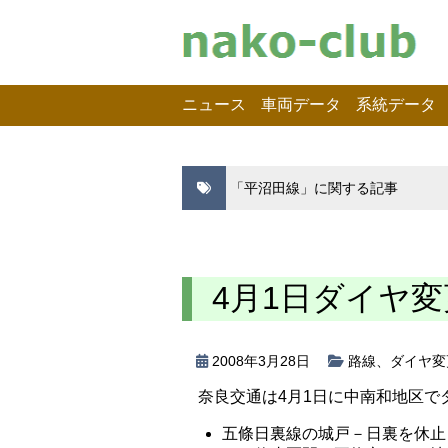
ニュース
車両データ
系統データ
「平沼田線」に関する記事
4月1日ダイヤ変
2008年3月28日
路線
、
ダイヤ変
奈良交通は4月1日に中南和地区で
五條日裏線の城戸－日裏を休止