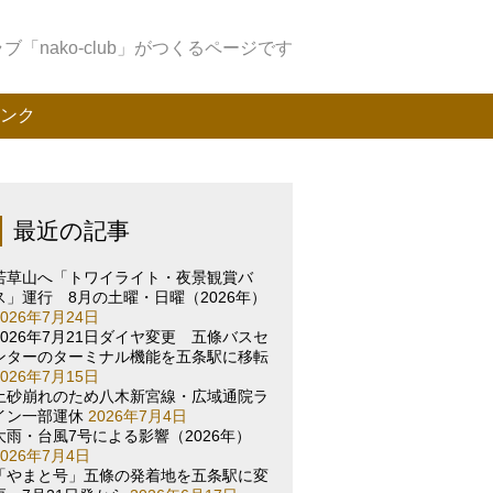
「nako-club」がつくるページです
ンク
最近の記事
若草山へ「トワイライト・夜景観賞バ
ス」運行 8月の土曜・日曜（2026年）
2026年7月24日
2026年7月21日ダイヤ変更 五條バスセ
ンターのターミナル機能を五条駅に移転
2026年7月15日
土砂崩れのため八木新宮線・広域通院ラ
イン一部運休
2026年7月4日
大雨・台風7号による影響（2026年）
2026年7月4日
「やまと号」五條の発着地を五条駅に変