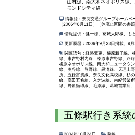
山村線、南大和ネオポリス線、
モンドシティ線
情報源：奈良交通グループホームペー
（2006年8月11日）（休廃止区間の参
情報提供：健一様、葛城太郎様、も
更新履歴：2006年9月23日掲載、9月
関連語句：
経路変更
、
榛原新子線
、
線
、
東吉野村内線
、
榛原東吉野線
、
路線
榛原ネオポリス線
、
南大和ニュータウン
線
、
奥谷線
、
熊野線
、
黒滝線
、
天理上野
所
、
五條富貴線
、
奈良文化高校線
、
杉の
線
、
高田五條線
、
入之波線
、
南紀営業所
線
、
野原循環線
、
毛原線
、
葛城営業所
、
五條駅行き系統
2004年10月24日
路線