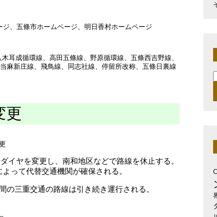
ージ、五條市ホームページ、明日香村ホームページ
八木耳成循環線
、
高田五條線
、
野原循環線
、
五條西吉野線
、
当麻新庄線
、
飛鳥線
、
同志社線
、
停留所改称
、
五條日裏線
索
変更
更
行ダイヤを変更し、南和地区などで路線を休止する。
によって代替交通機関が確保される。
間の三重交通の路線は引き続き運行される。