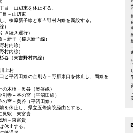
駅
丁目－山辺東を休止する。
三丁目－山辺東
し、榛原新子線と東吉野村内線を新設する。
線）
引き続き運行）
代橋－新子（榛原新子線）
野村内線）
野村内線）
杉谷（東吉野村内線）
野川上村
口と平沼田線の金剛寺－野原東口を休止し、両線を
－一の木橋－奥谷（奥谷線）
－金剛寺－谷の宮（平沼田線）
－谷の宮－奥谷（平沼田線）
前を休止し、県立五條病院経由とする。
－二見駅－東富貴
－黒駒－東富貴
は休止する。
湯の峰温泉