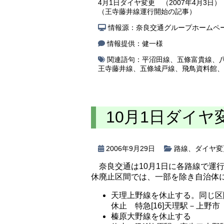
4月1日ダイヤ変更 （2007年4月3日）
（王寺藤井線運行開始の記事）
情報源：奈良交通グループホームペ
情報提供：健一様
関連語句：
平沼田線
、
五條富貴線
、
王寺藤井線
、
五條城戸線
、
飛鳥資料館
、
10月1日ダイヤ
2006年9月29日
路線
、
ダイヤ変
奈良交通は10月1日に各路線で運
休廃止区間では、一部を除き自治体
天理上野線を休止する。同じ区
休止 特急[16]天理駅－上野市
榛原大野線を休止する