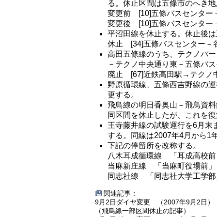
る。休止区間は五條市のへき地
変更前 [10]五條バスセンター
変更後 [10]五條バスセンター
平沼田線を休止する。休止後は
休止 [34]五條バスセンター
高田五條線のうち、テクノパーク
－テクノ中央通り東－五條バス
廃止 [67]近鉄高田駅→テク
野原循環線、五條西吉野線の運
更する。
飛鳥線の明日香奥山－飛鳥資料
同区間を休止したが、これを復
王寺藤井線の試験運行を6月末
する。同線は2007年4月から
下記の停留所を改称する。
八木耳成循環線 「耳成高校前
当麻新庄線 「当麻町役場前」
同志社線 「同志社大学工学部
関連記事：
9月2日ダイヤ変更 （2007年9月2日）
（飛鳥線一部区間休止の記事）