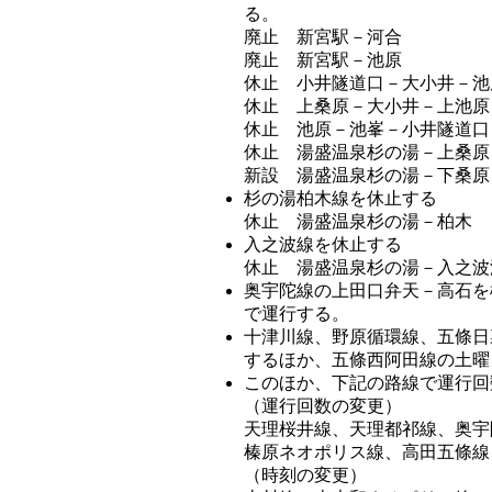
る。
廃止 新宮駅－河合
廃止 新宮駅－池原
休止 小井隧道口－大小井－池
休止 上桑原－大小井－上池原
休止 池原－池峯－小井隧道口
休止 湯盛温泉杉の湯－上桑原
新設 湯盛温泉杉の湯－下桑原
杉の湯柏木線を休止する
休止 湯盛温泉杉の湯－柏木
入之波線を休止する
休止 湯盛温泉杉の湯－入之波
奥宇陀線の上田口弁天－高石を
で運行する。
十津川線、野原循環線、五條日
するほか、五條西阿田線の土曜
このほか、下記の路線で運行回
（運行回数の変更）
天理桜井線、天理都祁線、奥宇
榛原ネオポリス線、高田五條線
（時刻の変更）