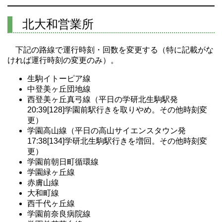
北大和営業所
下記の路線で運行時刻・回数を変更する（特に記載がな
ければ運行時刻の変更のみ）。
生駒イトーピア線
中登美ヶ丘団地線
西登美ヶ丘真弓線（平日の学研北生駒駅発
20:39[128]学園前駅行きを取りやめ。その他時刻変
更）
学園高山線（平日の高山サイエンスタウン発
17:38[134]学研北生駒駅行きを増回。その他時刻変
更）
学園前朝日町循環線
学園緑ヶ丘線
赤膚山線
大和町線
西千代ヶ丘線
学園前奈良病院線