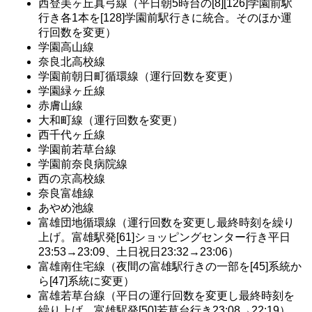
西登美ヶ丘真弓線（平日朝5時台の[8][126]学園前駅
行き各1本を[128]学園前駅行きに統合。そのほか運
行回数を変更）
学園高山線
奈良北高校線
学園前朝日町循環線（運行回数を変更）
学園緑ヶ丘線
赤膚山線
大和町線（運行回数を変更）
西千代ヶ丘線
学園前若草台線
学園前奈良病院線
西の京高校線
奈良富雄線
あやめ池線
富雄団地循環線（運行回数を変更し最終時刻を繰り
上げ。富雄駅発[61]ショッピングセンター行き平日
23:53→23:09、土日祝日23:32→23:06）
富雄南住宅線（夜間の富雄駅行きの一部を[45]系統か
ら[47]系統に変更）
富雄若草台線（平日の運行回数を変更し最終時刻を
繰り上げ。富雄駅発[50]若草台行き23:08→22:19）