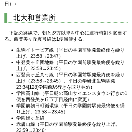
日））
北大和営業所
下記の路線で、朝と夕方以降を中心に運行時刻を変更す
る。西登美ヶ丘真弓線は1便減便する。
生駒イトーピア線（平日の学園前駅発最終便を繰り
上げ。23:58→23:47）
中登美ヶ丘団地線（平日の学園前駅発最終便を繰り
上げ。23:58→23:45）
西登美ヶ丘真弓線（平日の学園前駅発最終便を繰り
上げ（23:58→23:45）、平日の学研北生駒駅発
23:34[128]学園前駅行きを取りやめ）
学園高山線（平日朝の高山サイエンスタウン行きの1
便を西登美ヶ丘五丁目経由に変更）
学園前朝日町循環線（平日の学園前駅発最終便を繰
り上げ。23:58→23:45）
学園緑ヶ丘線
赤膚山線（平日の学園前駅発最終便を繰り上げ。
23:59→23:46）