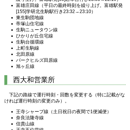
富雄庄田線（平日の最終時刻を繰り上げ。富雄駅発
[155]学研北生駒駅行き23:32→23:10）
東生駒団地線
帝塚山住宅線
生駒ニュータウン線
ひかりが丘住宅線
生駒台循環線
上町生駒線
北田原線
パークヒルズ田原線
旭ヶ丘線
西大和営業所
下記の路線で運行時刻・回数を変更する（特に記載がな
ければ運行時刻の変更のみ）。
王寺シャープ線（土日祝日の夜間で1便減便）
奈良法隆寺線
信貴山線
王寺五位堂線