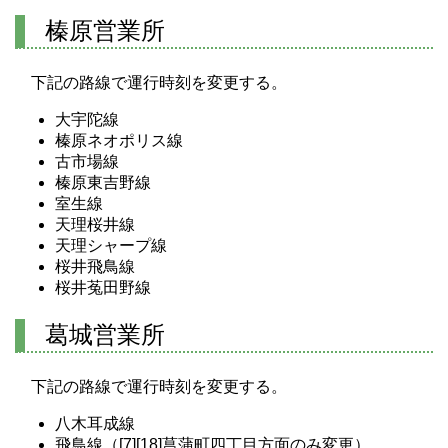
榛原営業所
下記の路線で運行時刻を変更する。
大宇陀線
榛原ネオポリス線
古市場線
榛原東吉野線
室生線
天理桜井線
天理シャープ線
桜井飛鳥線
桜井菟田野線
葛城営業所
下記の路線で運行時刻を変更する。
八木耳成線
飛鳥線（[7][18]菖蒲町四丁目方面のみ変更）