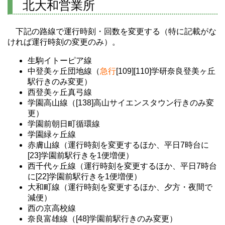
北大和営業所
下記の路線で運行時刻・回数を変更する（特に記載がな
ければ運行時刻の変更のみ）。
生駒イトーピア線
中登美ヶ丘団地線（
急行
[109][110]学研奈良登美ヶ丘
駅行きのみ変更）
西登美ヶ丘真弓線
学園高山線（[138]高山サイエンスタウン行きのみ変
更）
学園前朝日町循環線
学園緑ヶ丘線
赤膚山線（運行時刻を変更するほか、平日7時台に
[23]学園前駅行きを1便増便）
西千代ヶ丘線（運行時刻を変更するほか、平日7時台
に[22]学園前駅行きを1便増便）
大和町線（運行時刻を変更するほか、夕方・夜間で
減便）
西の京高校線
奈良富雄線（[48]学園前駅行きのみ変更）