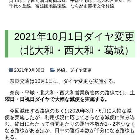
貴山線
、
学園前朝日町循環線
、
平群住宅線
、
北大和営業所
、
西
千代ヶ丘線
、
富雄団地循環線
、
なら歴史芸術文化村線
2021年10月1日ダイヤ変更
（北大和・西大和・葛城）
2021年9月30日
路線
、
ダイヤ変更
奈良交通は10月1日に、ダイヤ変更を実施する。
奈良・平城・北大和・西大和営業所管内の路線では、
土
曜日・日祝日ダイヤで大幅な減便を実施する。
今回減便する路線の多くは2020年3月・6月に大幅な減
便を実施したが、利用状況に応じてさらなる減便に踏み込
む。終日にわたって時間あたりの運行本数が1～2本少なく
なる路線があるほか、日中の運行本数が半分になる路線も
ある。