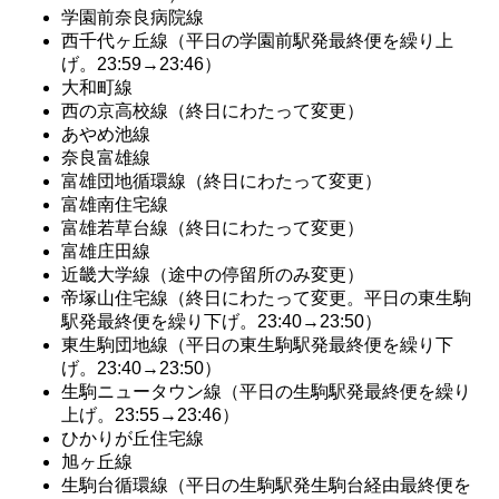
学園前奈良病院線
西千代ヶ丘線（平日の学園前駅発最終便を繰り上
げ。23:59→23:46）
大和町線
西の京高校線（終日にわたって変更）
あやめ池線
奈良富雄線
富雄団地循環線（終日にわたって変更）
富雄南住宅線
富雄若草台線（終日にわたって変更）
富雄庄田線
近畿大学線（途中の停留所のみ変更）
帝塚山住宅線（終日にわたって変更。平日の東生駒
駅発最終便を繰り下げ。23:40→23:50）
東生駒団地線（平日の東生駒駅発最終便を繰り下
げ。23:40→23:50）
生駒ニュータウン線（平日の生駒駅発最終便を繰り
上げ。23:55→23:46）
ひかりが丘住宅線
旭ヶ丘線
生駒台循環線（平日の生駒駅発生駒台経由最終便を