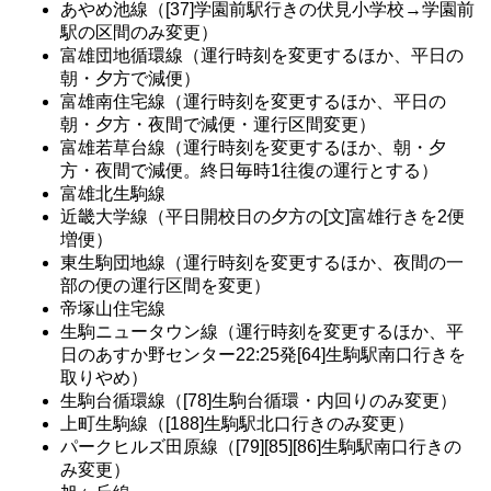
あやめ池線（[37]学園前駅行きの伏見小学校→学園前
駅の区間のみ変更）
富雄団地循環線（運行時刻を変更するほか、平日の
朝・夕方で減便）
富雄南住宅線（運行時刻を変更するほか、平日の
朝・夕方・夜間で減便・運行区間変更）
富雄若草台線（運行時刻を変更するほか、朝・夕
方・夜間で減便。終日毎時1往復の運行とする）
富雄北生駒線
近畿大学線（平日開校日の夕方の[文]富雄行きを2便
増便）
東生駒団地線（運行時刻を変更するほか、夜間の一
部の便の運行区間を変更）
帝塚山住宅線
生駒ニュータウン線（運行時刻を変更するほか、平
日のあすか野センター22:25発[64]生駒駅南口行きを
取りやめ）
生駒台循環線（[78]生駒台循環・内回りのみ変更）
上町生駒線（[188]生駒駅北口行きのみ変更）
パークヒルズ田原線（[79][85][86]生駒駅南口行きの
み変更）