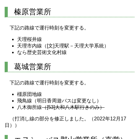
榛原営業所
下記の路線で運行時刻を変更する。
天理桜井線
天理市内線（[文]天理駅－天理大学系統）
なら歴史芸術文化村線
葛城営業所
下記の路線で運行時刻を変更する。
橿原団地線
飛鳥線（明日香周遊バスは変更なし）
八木御所線
（[53]大和八木駅行きのみ）
（打消し線の部分を修正しました。（2022年12月17
日））