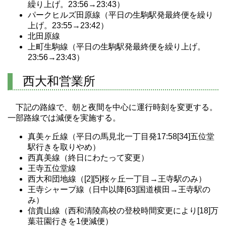
繰り上げ。23:56→23:43）
パークヒルズ田原線（平日の生駒駅発最終便を繰り
上げ。23:55→23:42）
北田原線
上町生駒線（平日の生駒駅発最終便を繰り上げ。
23:56→23:43）
西大和営業所
下記の路線で、朝と夜間を中心に運行時刻を変更する。
一部路線では減便を実施する。
真美ヶ丘線（平日の馬見北一丁目発17:58[34]五位堂
駅行きを取りやめ）
西真美線（終日にわたって変更）
王寺五位堂線
西大和団地線（[2][5]桜ヶ丘一丁目→王寺駅のみ）
王寺シャープ線（日中以降[63]国道横田→王寺駅の
み）
信貴山線（西和清陵高校の登校時間変更により[18]万
葉荘園行きを1便減便）