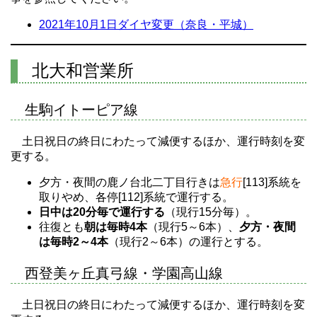
2021年10月1日ダイヤ変更（奈良・平城）
北大和営業所
生駒イトーピア線
土日祝日の終日にわたって減便するほか、運行時刻を変
更する。
夕方・夜間の鹿ノ台北二丁目行きは
急行
[113]系統を
取りやめ、各停[112]系統で運行する。
日中は20分毎で運行する
（現行15分毎）。
往復とも
朝は毎時4本
（現行5～6本）、
夕方・夜間
は毎時2～4本
（現行2～6本）の運行とする。
西登美ヶ丘真弓線・学園高山線
土日祝日の終日にわたって減便するほか、運行時刻を変