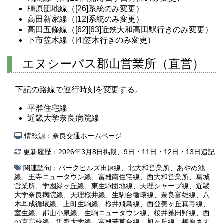
橿原団地線（[26]系統のみ変更）
高田新家線（[12]系統のみ変更）
高田五條線（[62][63]近鉄大和高田駅行きのみ変更）
下市笠木線（[4]笠木行きのみ変更）
エヌシーバス郡山営業所（直営）
下記の路線で運行時刻を変更する。
平群住宅線
近畿大学奈良病院線
情報源：奈良交通ホームページ
更新履歴：2026年3月8日掲載、9日・11日・12日・13日追記
関連語句：
パークヒルズ田原線
、
北大和営業所
、
あやめ池
線
、
王寺ニュータウン線
、
富雄南住宅線
、
西大和営業所
、
葛城
営業所
、
学園緑ヶ丘線
、
東生駒団地線
、
天理シャープ線
、
近畿
大学奈良病院線
、
天理桜井線
、
生駒台循環線
、
奈良富雄線
、
八
木耳成循環線
、
上町生駒線
、
桜井飛鳥線
、
西登美ヶ丘真弓線
、
室生線
、
郡山小泉線
、
生駒ニュータウン線
、
桜井菟田野線
、
西
の京高校線
、
近畿大学線
、
富雄若草台線
、
旭ヶ丘線
、
榛原ネオ