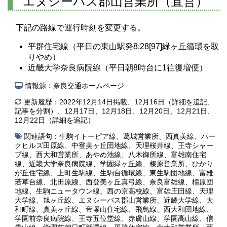
エヌシーバス郡山営業所（直営）
下記の路線で運行時刻を変更する。
平群住宅線（平日の東山駅発8:28[97]緑ヶ丘循環を取
りやめ）
近畿大学奈良病院線（平日朝8時台に1往復増便）
情報源：奈良交通ホームページ
更新履歴：2022年12月14日掲載、12月16日（詳細を追記、
記事を分割）、12月17日、12月18日、12月20日、12月21日、
12月22日（詳細を追記）
関連語句：
生駒イトーピア線
、
葛城営業所
、
西真美線
、
パー
クヒルズ田原線
、
中登美ヶ丘団地線
、
天理桜井線
、
王寺シャー
プ線
、
西大和営業所
、
あやめ池線
、
八木御所線
、
富雄南住宅
線
、
近畿大学奈良病院線
、
学園緑ヶ丘線
、
榛原営業所
、
ひかり
が丘住宅線
、
上町生駒線
、
生駒台循環線
、
東生駒団地線
、
富雄
若草台線
、
北田原線
、
西登美ヶ丘真弓線
、
奈良富雄線
、
橿原団
地線
、
生駒ニュータウン線
、
西の京高校線
、
富雄庄田線
、
天理
大学線
、
旭ヶ丘線
、
エヌシーバス郡山営業所
、
近畿大学線
、
大
和町線
、
真美ヶ丘線
、
帝塚山住宅線
、
飛鳥線
、
西大和団地線
、
学園前奈良病院線
、
王寺五位堂線
、
赤膚山線
、
学園高山線
、
信