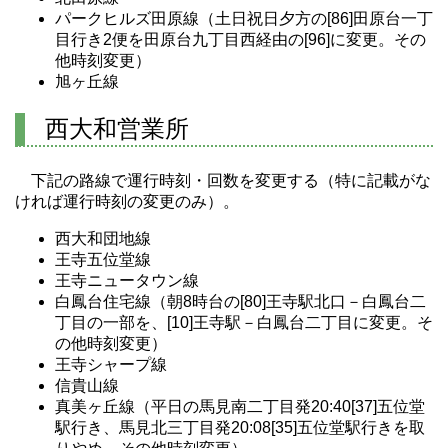
パークヒルズ田原線（土日祝日夕方の[86]田原台一丁
目行き2便を田原台九丁目西経由の[96]に変更。その
他時刻変更）
旭ヶ丘線
西大和営業所
下記の路線で運行時刻・回数を変更する（特に記載がな
ければ運行時刻の変更のみ）。
西大和団地線
王寺五位堂線
王寺ニュータウン線
白鳳台住宅線（朝8時台の[80]王寺駅北口－白鳳台二
丁目の一部を、[10]王寺駅－白鳳台二丁目に変更。そ
の他時刻変更）
王寺シャープ線
信貴山線
真美ヶ丘線（平日の馬見南二丁目発20:40[37]五位堂
駅行き、馬見北三丁目発20:08[35]五位堂駅行きを取