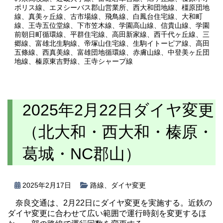
ポリス線
、
エヌシーバス郡山営業所
、
西大和団地線
、
橿原団地
線
、
真美ヶ丘線
、
古市場線
、
飛鳥線
、
白鳳台住宅線
、
大和町
線
、
王寺五位堂線
、
下市笠木線
、
学園高山線
、
信貴山線
、
学園
前朝日町循環線
、
平群住宅線
、
高田新家線
、
西千代ヶ丘線
、
三
郷線
、
富雄北生駒線
、
帝塚山住宅線
、
生駒イトーピア線
、
高田
五條線
、
西真美線
、
富雄団地循環線
、
赤膚山線
、
中登美ヶ丘団
地線
、
榛原東吉野線
、
王寺シャープ線
2025年2月22日ダイヤ変更
（北大和・西大和・榛原・
葛城・NC郡山）
2025年2月17日
路線
、
ダイヤ変更
奈良交通は、2月22日にダイヤ変更を実施する。近鉄の
ダイヤ変更に合わせて広い範囲で運行時刻を変更するほ