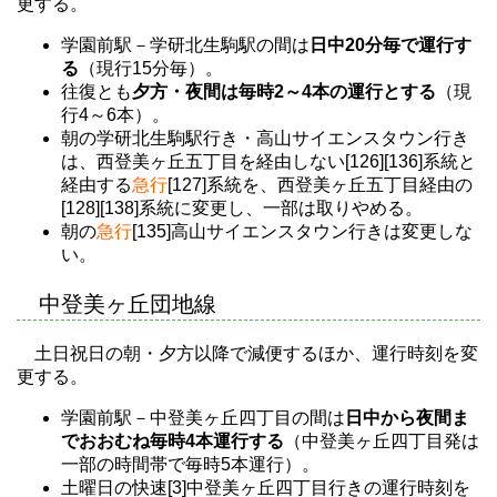
更する。
学園前駅－学研北生駒駅の間は
日中20分毎で運行す
る
（現行15分毎）。
往復とも
夕方・夜間は毎時2～4本の運行とする
（現
行4～6本）。
朝の学研北生駒駅行き・高山サイエンスタウン行き
は、西登美ヶ丘五丁目を経由しない[126][136]系統と
経由する
急行
[127]系統を、西登美ヶ丘五丁目経由の
[128][138]系統に変更し、一部は取りやめる。
朝の
急行
[135]高山サイエンスタウン行きは変更しな
い。
中登美ヶ丘団地線
土日祝日の朝・夕方以降で減便するほか、運行時刻を変
更する。
学園前駅－中登美ヶ丘四丁目の間は
日中から夜間ま
でおおむね毎時4本運行する
（中登美ヶ丘四丁目発は
一部の時間帯で毎時5本運行）。
土曜日の快速[3]中登美ヶ丘四丁目行きの運行時刻を