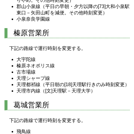
りやめ。その他時刻変更）
郡山小泉線（平日の早朝・夕方以降の[73]大和小泉駅
東口－矢田山町を減便。その他時刻変更）
小泉奈良学園線
榛原営業所
下記の路線で運行時刻を変更する。
大宇陀線
榛原ネオポリス線
古市場線
天理シャープ線
天理都祁線（平日朝の[18]天理駅行きのみ時刻変更）
天理市内線（[文]天理駅－天理大学）
葛城営業所
下記の路線で運行時刻を変更する。
飛鳥線