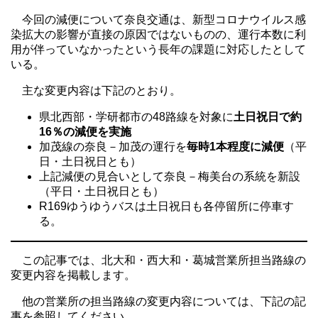
今回の減便について奈良交通は、新型コロナウイルス感
染拡大の影響が直接の原因ではないものの、運行本数に利
用が伴っていなかったという長年の課題に対応したとして
いる。
主な変更内容は下記のとおり。
県北西部・学研都市の48路線を対象に
土日祝日で約
16％の減便を実施
加茂線の奈良－加茂の運行を
毎時1本程度に減便
（平
日・土日祝日とも）
上記減便の見合いとして奈良－梅美台の系統を新設
（平日・土日祝日とも）
R169ゆうゆうバスは土日祝日も各停留所に停車す
る。
この記事では、北大和・西大和・葛城営業所担当路線の
変更内容を掲載します。
他の営業所の担当路線の変更内容については、下記の記
事を参照してください。