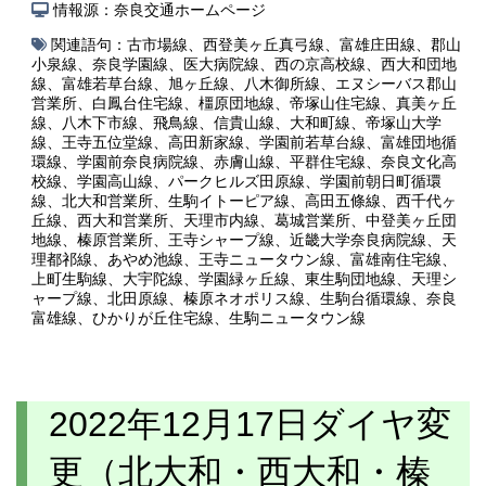
情報源：奈良交通ホームページ
関連語句：
古市場線
、
西登美ヶ丘真弓線
、
富雄庄田線
、
郡山
小泉線
、
奈良学園線
、
医大病院線
、
西の京高校線
、
西大和団地
線
、
富雄若草台線
、
旭ヶ丘線
、
八木御所線
、
エヌシーバス郡山
営業所
、
白鳳台住宅線
、
橿原団地線
、
帝塚山住宅線
、
真美ヶ丘
線
、
八木下市線
、
飛鳥線
、
信貴山線
、
大和町線
、
帝塚山大学
線
、
王寺五位堂線
、
高田新家線
、
学園前若草台線
、
富雄団地循
環線
、
学園前奈良病院線
、
赤膚山線
、
平群住宅線
、
奈良文化高
校線
、
学園高山線
、
パークヒルズ田原線
、
学園前朝日町循環
線
、
北大和営業所
、
生駒イトーピア線
、
高田五條線
、
西千代ヶ
丘線
、
西大和営業所
、
天理市内線
、
葛城営業所
、
中登美ヶ丘団
地線
、
榛原営業所
、
王寺シャープ線
、
近畿大学奈良病院線
、
天
理都祁線
、
あやめ池線
、
王寺ニュータウン線
、
富雄南住宅線
、
上町生駒線
、
大宇陀線
、
学園緑ヶ丘線
、
東生駒団地線
、
天理シ
ャープ線
、
北田原線
、
榛原ネオポリス線
、
生駒台循環線
、
奈良
富雄線
、
ひかりが丘住宅線
、
生駒ニュータウン線
2022年12月17日ダイヤ変
更（北大和・西大和・榛