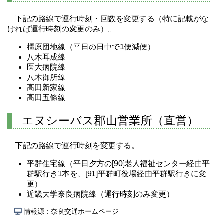
下記の路線で運行時刻・回数を変更する（特に記載がな
ければ運行時刻の変更のみ）。
橿原団地線（平日の日中で1便減便）
八木耳成線
医大病院線
八木御所線
高田新家線
高田五條線
エヌシーバス郡山営業所（直営）
下記の路線で運行時刻を変更する。
平群住宅線（平日夕方の[90]老人福祉センター経由平
群駅行き1本を、[91]平群町役場経由平群駅行きに変
更）
近畿大学奈良病院線（運行時刻のみ変更）
情報源：奈良交通ホームページ