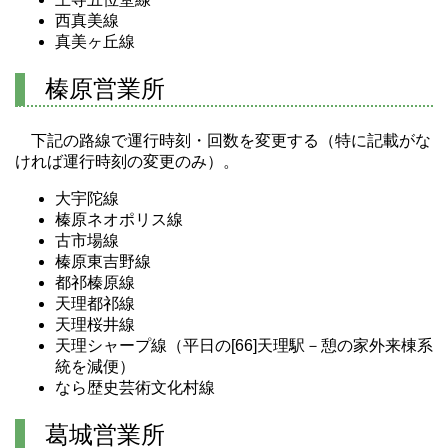
西真美線
真美ヶ丘線
榛原営業所
下記の路線で運行時刻・回数を変更する（特に記載がな
ければ運行時刻の変更のみ）。
大宇陀線
榛原ネオポリス線
古市場線
榛原東吉野線
都祁榛原線
天理都祁線
天理桜井線
天理シャープ線（平日の[66]天理駅－憩の家外来棟系
統を減便）
なら歴史芸術文化村線
葛城営業所