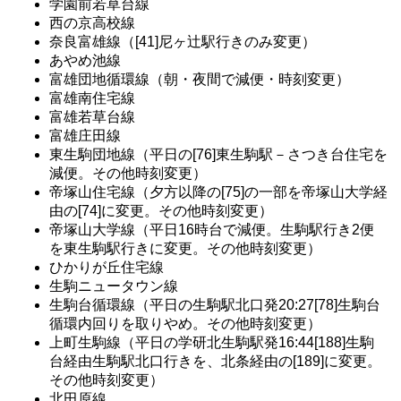
学園前若草台線
西の京高校線
奈良富雄線（[41]尼ヶ辻駅行きのみ変更）
あやめ池線
富雄団地循環線（朝・夜間で減便・時刻変更）
富雄南住宅線
富雄若草台線
富雄庄田線
東生駒団地線（平日の[76]東生駒駅－さつき台住宅を
減便。その他時刻変更）
帝塚山住宅線（夕方以降の[75]の一部を帝塚山大学経
由の[74]に変更。その他時刻変更）
帝塚山大学線（平日16時台で減便。生駒駅行き2便
を東生駒駅行きに変更。その他時刻変更）
ひかりが丘住宅線
生駒ニュータウン線
生駒台循環線（平日の生駒駅北口発20:27[78]生駒台
循環内回りを取りやめ。その他時刻変更）
上町生駒線（平日の学研北生駒駅発16:44[188]生駒
台経由生駒駅北口行きを、北条経由の[189]に変更。
その他時刻変更）
北田原線