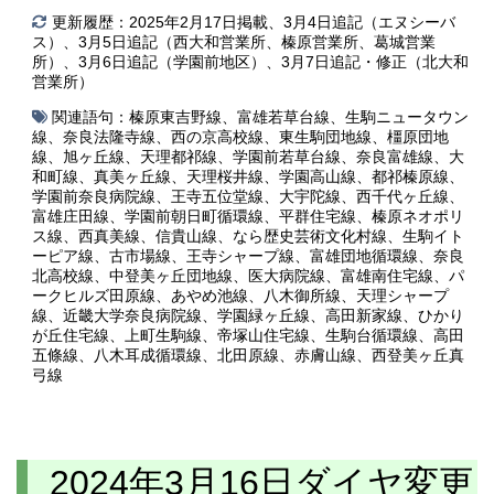
更新履歴：2025年2月17日掲載、3月4日追記（エヌシーバ
ス）、3月5日追記（西大和営業所、榛原営業所、葛城営業
所）、3月6日追記（学園前地区）、3月7日追記・修正（北大和
営業所）
関連語句：
榛原東吉野線
、
富雄若草台線
、
生駒ニュータウン
線
、
奈良法隆寺線
、
西の京高校線
、
東生駒団地線
、
橿原団地
線
、
旭ヶ丘線
、
天理都祁線
、
学園前若草台線
、
奈良富雄線
、
大
和町線
、
真美ヶ丘線
、
天理桜井線
、
学園高山線
、
都祁榛原線
、
学園前奈良病院線
、
王寺五位堂線
、
大宇陀線
、
西千代ヶ丘線
、
富雄庄田線
、
学園前朝日町循環線
、
平群住宅線
、
榛原ネオポリ
ス線
、
西真美線
、
信貴山線
、
なら歴史芸術文化村線
、
生駒イト
ーピア線
、
古市場線
、
王寺シャープ線
、
富雄団地循環線
、
奈良
北高校線
、
中登美ヶ丘団地線
、
医大病院線
、
富雄南住宅線
、
パ
ークヒルズ田原線
、
あやめ池線
、
八木御所線
、
天理シャープ
線
、
近畿大学奈良病院線
、
学園緑ヶ丘線
、
高田新家線
、
ひかり
が丘住宅線
、
上町生駒線
、
帝塚山住宅線
、
生駒台循環線
、
高田
五條線
、
八木耳成循環線
、
北田原線
、
赤膚山線
、
西登美ヶ丘真
弓線
2024年3月16日ダイヤ変更