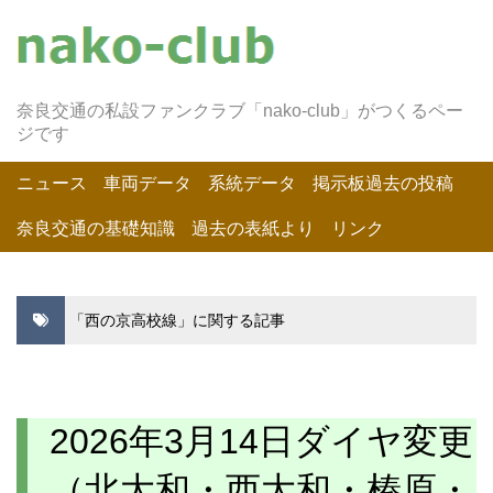
奈良交通の私設ファンクラブ「nako-club」がつくるペー
ジです
ニュース
車両データ
系統データ
掲示板過去の投稿
奈良交通の基礎知識
過去の表紙より
リンク
「西の京高校線」に関する記事
2026年3月14日ダイヤ変更
（北大和・西大和・榛原・