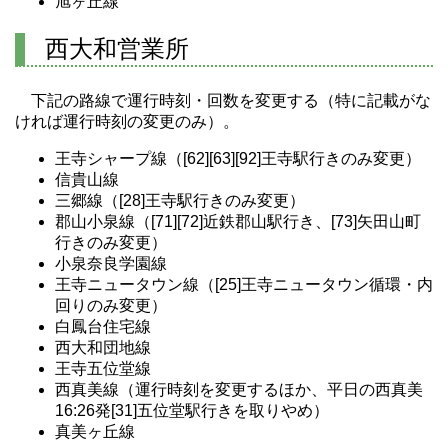
旭ヶ丘線
西大和営業所
下記の路線で運行時刻・回数を変更する（特に記載がな
ければ運行時刻の変更のみ）。
王寺シャープ線（[62][63][92]王寺駅行きのみ変更）
信貴山線
三郷線（[28]王寺駅行きのみ変更）
郡山小泉線（[71][72]近鉄郡山駅行き、[73]矢田山町
行きのみ変更）
小泉奈良学園線
王寺ニュータウン線（[25]王寺ニュータウン循環・内
回りのみ変更）
白鳳台住宅線
西大和団地線
王寺五位堂線
西真美線（運行時刻を変更するほか、平日の西真美
16:26発[31]五位堂駅行きを取りやめ）
真美ヶ丘線