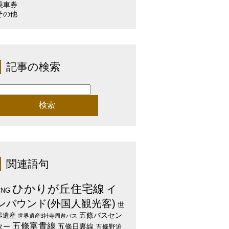
乗車券
その他
記事の検索
検
:
関連語句
ひかりが丘住宅線
イ
CNG
ンバウンド(外国人観光客)
世
五條バスセン
界遺産
世界遺産3社寺周遊バス
五條富貴線
ター
五條日裏線
五條野迫