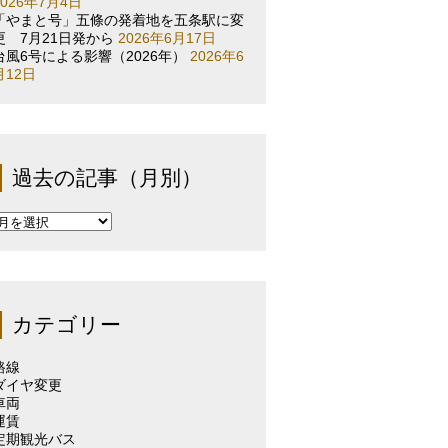
2026年7月4日
「やまと号」五條の発着地を五条駅に変
更 7月21日発から
2026年6月17日
台風6号による影響（2026年）
2026年6
月12日
過去の記事（月別）
過
去
の
記
事
（月
カテゴリー
別）
路線
ダイヤ変更
車両
運賃
定期観光バス