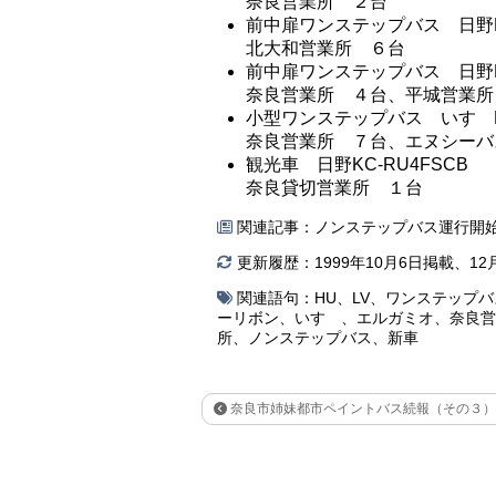
奈良営業所 ２台
前中扉ワンステップバス 日野KC
北大和営業所 ６台
前中扉ワンステップバス 日野KC
奈良営業所 ４台、平城営業所
小型ワンステップバス いすゞKK
奈良営業所 ７台、エヌシーバ
観光車 日野KC-RU4FSCB
奈良貸切営業所 １台
関連記事：
ノンステップバス運行開始 
更新履歴：1999年10月6日掲載、12月
関連語句：
HU
、
LV
、
ワンステップバ
ーリボン
、
いすゞ
、
エルガミオ
、
奈良営
所
、
ノンステップバス
、
新車
奈良市姉妹都市ペイントバス続報（その３）