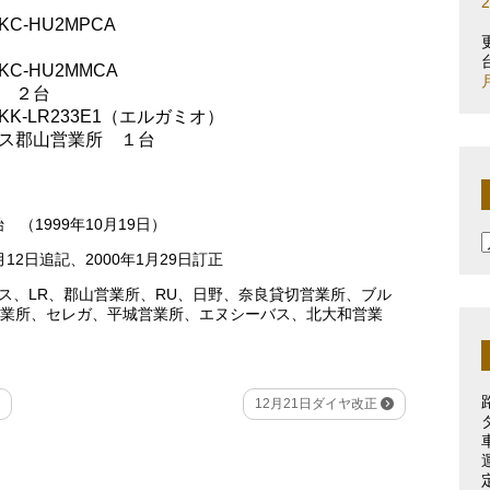
-HU2MPCA
-HU2MMCA
 ２台
-LR233E1（エルガミオ）
ス郡山営業所 １台
（1999年10月19日）
12日追記、2000年1月29日訂正
ス
、
LR
、
郡山営業所
、
RU
、
日野
、
奈良貸切営業所
、
ブル
業所
、
セレガ
、
平城営業所
、
エヌシーバス
、
北大和営業
12月21日ダイヤ改正