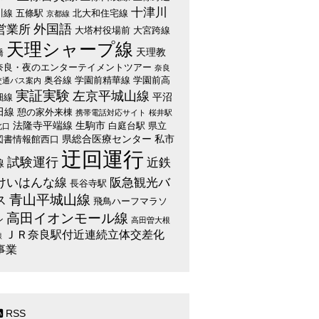
十津川
川線
五條駅
北大和住宅線
京都線
外国語
営業所
大塔村役場前
大宮跨線
天理シャープ線
天理教
橋
奈良・夜のエンターテイメントツアー
奈良
奥谷線
学園前精華線
学園前高
交通バス案内
実証実験
左京平城山線
平沼
畑線
田線
憩の家外来棟
携帯電話対応サイト
桜井駅
法隆寺平端線
生駒市
白庭台駅
県立
北口
県総合医療センター
私市
図書情報館西口
迂回運行
試験運行
近鉄
線
けいはんな線
阪急観光バ
長谷寺駅
青山平城山線
ス
飛鳥ハーフマラソ
高田イオンモール線
ン
高田曽大根
ＪＲ奈良駅付近連続立体交差化
線
事業
RSS