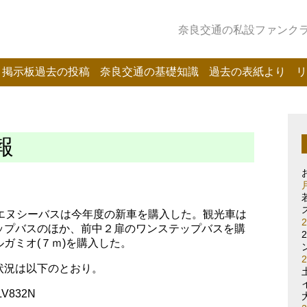
奈良交通の私設ファンクラブ
掲示板過去の投稿
奈良交通の基礎知識
過去の表紙より
リ
報
とエヌシーバスは今年度の新車を購入した。観光車は
ップバスのほか、前中２扉のワンステップバスを購
ガミオ(７ｍ)を購入した。
状況は以下のとおり。
832N