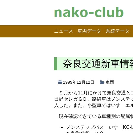
ニュース
車両データ
系統データ
奈良交通新車情
1999年12月12日
車両
９月から11月にかけて奈良交通
日野セレガＧＤ、路線車はノンステ
入した。また、小型車ではいすゞエル
現在確認できている車種別の配属
ノンステップバス いすゞKC-LV