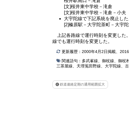
桜井駅南口－滝倉
[文]桜井東中学校－滝倉
[文]桜井東中学校－滝倉－小夫
大宇陀線で下記系統を廃止した
[2]榛原駅－大宇陀茶町－大宇陀
上記各路線で運行時刻を変更した
線でも運行時刻を変更した。
更新履歴：2000年4月2日掲載、20
関連語句：
多武峯線
、
御杖線
、
御杖
三茶屋線
、
天理菟田野線
、
大宇陀線
、
古
鉄道連絡定期の通用範囲拡大