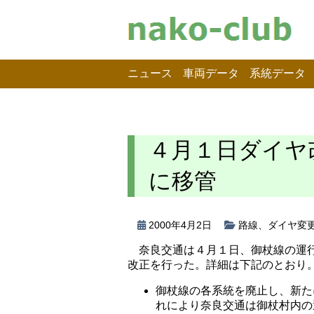
ニュース
車両データ
系統データ
４月１日ダイヤ
に移管
2000年4月2日
路線
、
ダイヤ変
奈良交通は４月１日、御杖線の運
改正を行った。詳細は下記のとおり
御杖線の各系統を廃止し、新た
れにより奈良交通は御杖村内の