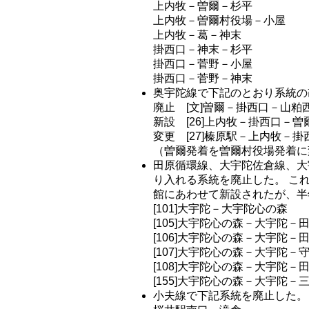
上内牧－曽爾－杉平
上内牧－曽爾村役場－小屋
上内牧－葛－神末
掛西口－神末－杉平
掛西口－菅野－小屋
掛西口－菅野－神末
奥宇陀線で下記のとおり系統の
廃止 [文]曽爾－掛西口－山粕
新設 [26]上内牧－掛西口－曽
変更 [27]榛原駅－上内牧－
（曽爾発着を曽爾村役場発着に
田原循環線、大宇陀佐倉線、大
り入れる系統を廃止した。 これ
館にあわせて新設されたが、半
[101]大宇陀－大宇陀心の森
[105]大宇陀心の森－大宇陀－
[106]大宇陀心の森－大宇陀－
[107]大宇陀心の森－大宇陀－
[108]大宇陀心の森－大宇陀
[155]大宇陀心の森－大宇陀－
小夫線で下記系統を廃止した。