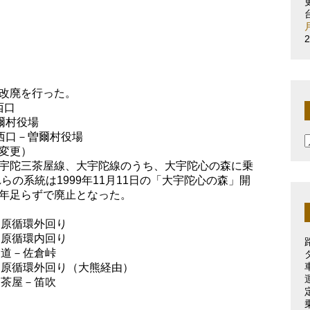
改廃を行った。
西口
爾村役場
掛西口－曽爾村役場
変更）
宇陀三茶屋線、大宇陀線のうち、大宇陀心の森に乗
らの系統は1999年11月11日の「大宇陀心の森」開
年足らずで廃止となった。
田原循環外回り
田原循環内回り
守道－佐倉峠
－田原循環外回り（大熊経由）
三茶屋－笛吹