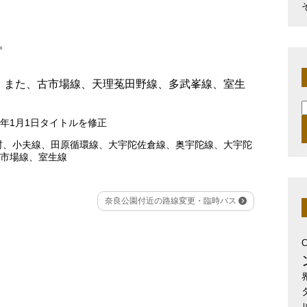
。
。また、古市場線、天理菟田野線、多武峯線、室生
索
16年1月1日タイトルを修正
村
、
小夫線
、
田原循環線
、
大宇陀佐倉線
、
奥宇陀線
、
大宇陀
市場線
、
室生線
奈良公園付近の路線変更・臨時バス