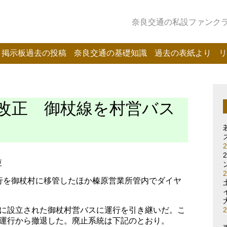
奈良交通の私設ファンクラブ
掲示板過去の投稿
奈良交通の基礎知識
過去の表紙より
リ
改正 御杖線を村営バス
更
行を御杖村に移管したほか榛原営業所管内でダイヤ
。
に設立された御杖村営バスに運行を引き継いだ。こ
運行から撤退した。廃止系統は下記のとおり。