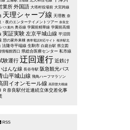
川線
五條駅
北大和住宅線
京都線
外国語
営業所
大塔村役場前
大宮跨線
天理シャープ線
天理教
橋
奈
良・夜のエンターテイメントツアー
奈良交
奥谷線
学園前精華線
学園前高畑
通バス案内
実証実験
左京平城山線
平沼田
線
線
憩の家外来棟
携帯電話対応サイト
桜井駅北
法隆寺平端線
生駒市
白庭台駅
県立図
口
県総合医療センター
私市線
書情報館西口
迂回運行
試験運行
近鉄け
いはんな線
阪急観光バス
長谷寺駅
青山平城山線
飛鳥ハーフマラソン
高田イオンモール線
高田曽大根線
ＪＲ奈良駅付近連続立体交差化事
業
RSS