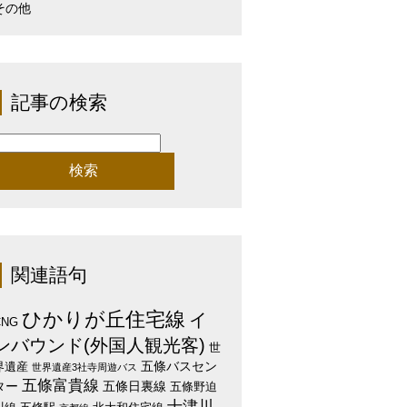
その他
記事の検索
検
:
関連語句
ひかりが丘住宅線
イ
CNG
ンバウンド(外国人観光客)
世
五條バスセン
界遺産
世界遺産3社寺周遊バス
五條富貴線
ター
五條日裏線
五條野迫
十津川