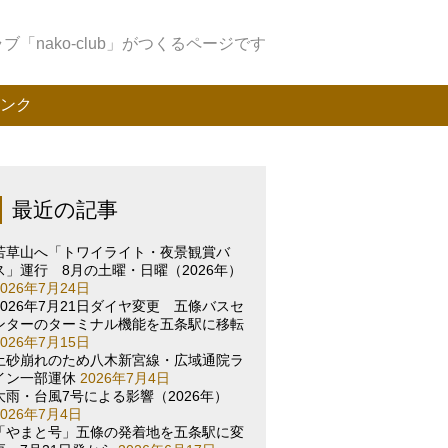
「nako-club」がつくるページです
ンク
最近の記事
若草山へ「トワイライト・夜景観賞バ
ス」運行 8月の土曜・日曜（2026年）
2026年7月24日
2026年7月21日ダイヤ変更 五條バスセ
ンターのターミナル機能を五条駅に移転
2026年7月15日
土砂崩れのため八木新宮線・広域通院ラ
イン一部運休
2026年7月4日
大雨・台風7号による影響（2026年）
2026年7月4日
「やまと号」五條の発着地を五条駅に変