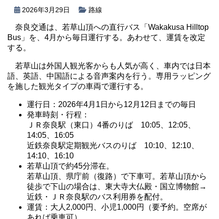
2026年3月29日
路線
奈良交通は、若草山頂への直行バス「Wakakusa Hilltop
Bus」を、4月から毎日運行する。あわせて、運賃を改定
する。
若草山は外国人観光客からも人気が高く、車内では日本
語、英語、中国語による音声案内を行う。専用ラッピング
を施した観光タイプの車両で運行する。
運行日：2026年4月1日から12月12日までの毎日
発車時刻・行程：
ＪＲ奈良駅（東口）4番のりば 10:05、12:05、
14:05、16:05
近鉄奈良駅定期観光バスのりば 10:10、12:10、
14:10、16:10
若草山頂で約45分滞在。
若草山頂、県庁前（復路）で下車可。若草山頂から
徒歩で下山の場合は、東大寺大仏殿・国立博物館→
近鉄・ＪＲ奈良駅のバス利用券を配付。
運賃：大人2,000円、小児1,000円（要予約。空席が
あれば乗車可）