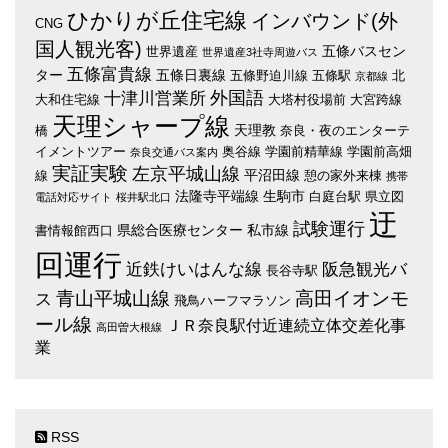
ひかりが丘住宅線
インバウンド(外
CNG
国人観光客)
五條バスセン
世界遺産
世界遺産3社寺周遊バス
五條富貴線
ター
五條日裏線
五條野迫川線
五條駅
北
京都線
外国語
十津川営業所
大和住宅線
大塔村役場前
大宮跨線
天理シャープ線
天理教
橋
奈良・夜のエンターテ
イメントツアー
奥谷線
学園前精華線
学園前高畑
奈良交通バス案内
実証実験
左京平城山線
平沼田線
線
憩の家外来棟
携帯
法隆寺平端線
生駒市
白庭台駅
県立図
電話対応サイト
桜井駅北口
迂
試験運行
県総合医療センター
私市線
書情報館西口
回運行
近鉄けいはんな線
阪急観光バ
長谷寺駅
青山平城山線
高田イオンモ
ス
飛鳥ハーフマラソン
ール線
ＪＲ奈良駅付近連続立体交差化事
高田曽大根線
業
RSS