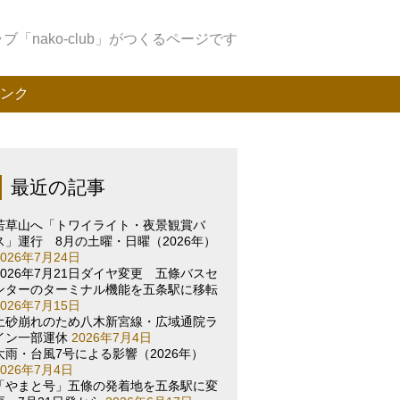
「nako-club」がつくるページです
ンク
最近の記事
若草山へ「トワイライト・夜景観賞バ
ス」運行 8月の土曜・日曜（2026年）
2026年7月24日
2026年7月21日ダイヤ変更 五條バスセ
ンターのターミナル機能を五条駅に移転
2026年7月15日
土砂崩れのため八木新宮線・広域通院ラ
イン一部運休
2026年7月4日
大雨・台風7号による影響（2026年）
2026年7月4日
「やまと号」五條の発着地を五条駅に変