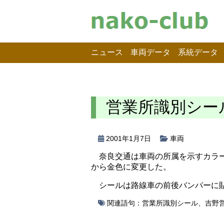
ニュース
車両データ
系統データ
営業所識別シー
2001年1月7日
車両
奈良交通は車両の所属を示すカラ
から金色に変更した。
シールは路線車の前後バンパーに
関連語句：
営業所識別シール
、
吉野