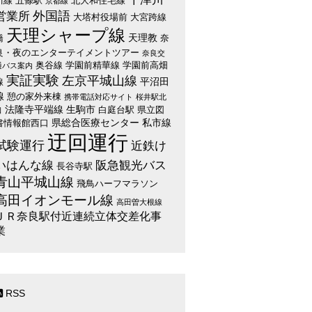
川線
五條駅
北大和住宅線
京都線
外国語
営業所
大塔村役場前
大宮跨線
天理シャープ線
天理教
橋
奈
良・夜のエンターテイメントツアー
奈良交
奥谷線
学園前精華線
学園前高畑
通バス案内
実証実験
左京平城山線
平沼田
線
線
憩の家外来棟
携帯電話対応サイト
桜井駅北
法隆寺平端線
生駒市
白庭台駅
県立図
口
県総合医療センター
私市線
書情報館西口
迂回運行
試験運行
近鉄け
いはんな線
阪急観光バス
長谷寺駅
青山平城山線
飛鳥ハーフマラソン
高田イオンモール線
高田曽大根線
ＪＲ奈良駅付近連続立体交差化事
業
RSS