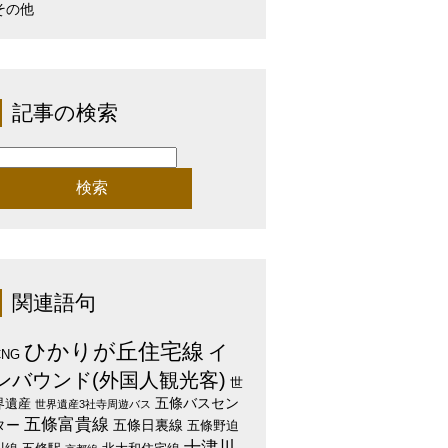
その他
記事の検索
検
:
関連語句
ひかりが丘住宅線
イ
CNG
ンバウンド(外国人観光客)
世
五條バスセン
界遺産
世界遺産3社寺周遊バス
五條富貴線
ター
五條日裏線
五條野迫
十津川