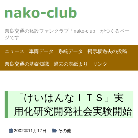
奈良交通の私設ファンクラブ「nako-club」がつくるペー
ジです
ニュース
車両データ
系統データ
掲示板過去の投稿
奈良交通の基礎知識
過去の表紙より
リンク
「けいはんなＩＴＳ」実
用化研究開発社会実験開始
2002年11月17日
その他