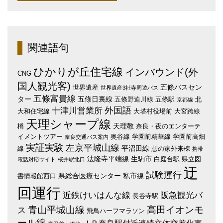
関連語句
ひかりが丘住宅線
インバウンド(外
CNG
国人観光客)
五條バスセン
世界遺産
世界遺産3社寺周遊バス
五條富貴線
ター
五條日裏線
五條野迫川線
五條駅
北
京都線
外国語
十津川営業所
大和住宅線
大塔村役場前
大宮跨線
天理シャープ線
天理教
橋
奈良・夜のエンターテ
イメントツアー
奥谷線
学園前精華線
学園前高畑
奈良交通バス案内
実証実験
左京平城山線
平沼田線
線
憩の家外来棟
携帯
法隆寺平端線
生駒市
白庭台駅
県立図
電話対応サイト
桜井駅北口
迂
試験運行
県総合医療センター
私市線
書情報館西口
回運行
近鉄けいはんな線
阪急観光バ
長谷寺駅
青山平城山線
高田イオンモ
ス
飛鳥ハーフマラソン
ール線