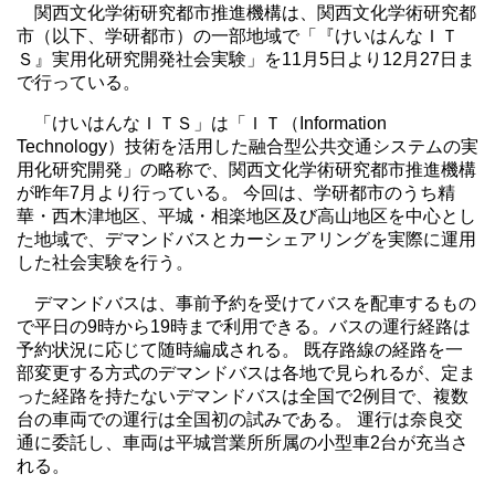
関西文化学術研究都市推進機構は、関西文化学術研究都
市（以下、学研都市）の一部地域で「『けいはんなＩＴ
Ｓ』実用化研究開発社会実験」を11月5日より12月27日ま
で行っている。
「けいはんなＩＴＳ」は「ＩＴ（Information
Technology）技術を活用した融合型公共交通システムの実
用化研究開発」の略称で、関西文化学術研究都市推進機構
が昨年7月より行っている。 今回は、学研都市のうち精
華・西木津地区、平城・相楽地区及び高山地区を中心とし
た地域で、デマンドバスとカーシェアリングを実際に運用
した社会実験を行う。
デマンドバスは、事前予約を受けてバスを配車するもの
で平日の9時から19時まで利用できる。バスの運行経路は
予約状況に応じて随時編成される。 既存路線の経路を一
部変更する方式のデマンドバスは各地で見られるが、定ま
った経路を持たないデマンドバスは全国で2例目で、複数
台の車両での運行は全国初の試みである。 運行は奈良交
通に委託し、車両は平城営業所所属の小型車2台が充当さ
れる。