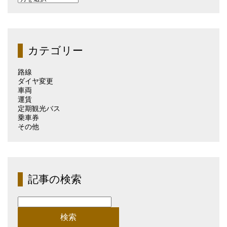
去
の
記
事
（月
カテゴリー
別）
路線
ダイヤ変更
車両
運賃
定期観光バス
乗車券
その他
記事の検索
検
索: