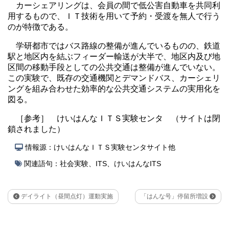
カーシェアリングは、会員の間で低公害自動車を共同利
用するもので、ＩＴ技術を用いて予約・受渡を無人で行う
のが特徴である。
学研都市ではバス路線の整備が進んでいるものの、鉄道
駅と地区内を結ぶフィーダー輸送が大半で、地区内及び地
区間の移動手段としての公共交通は整備が進んでいない。
この実験で、既存の交通機関とデマンドバス、カーシェリ
ングを組み合わせた効率的な公共交通システムの実用化を
図る。
［参考］ けいはんなＩＴＳ実験センタ （サイトは閉
鎖されました）
情報源：けいはんなＩＴＳ実験センタサイト他
関連語句：
社会実験
、
ITS
、
けいはんなITS
デイライト（昼間点灯）運動実施
「はんな号」停留所増設