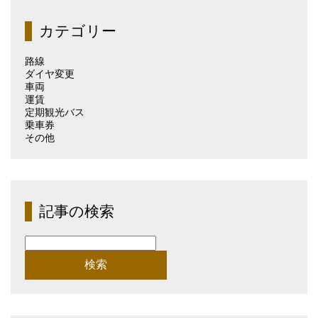
事
（月
カテゴリー
別）
路線
ダイヤ変更
車両
運賃
定期観光バス
乗車券
その他
記事の検索
検
索: