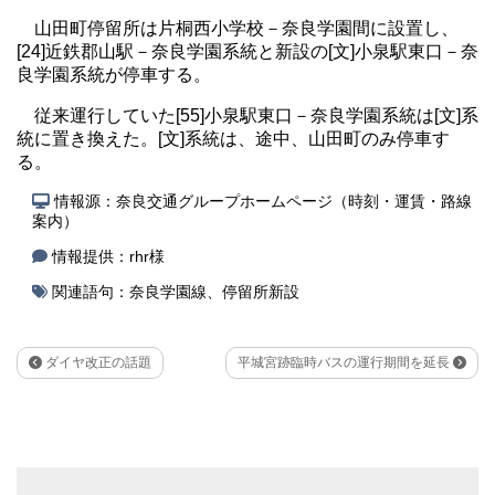
山田町停留所は片桐西小学校－奈良学園間に設置し、
[24]近鉄郡山駅－奈良学園系統と新設の[文]小泉駅東口－奈
良学園系統が停車する。
従来運行していた[55]小泉駅東口－奈良学園系統は[文]系
統に置き換えた。[文]系統は、途中、山田町のみ停車す
る。
情報源：奈良交通グループホームページ（時刻・運賃・路線
案内）
情報提供：rhr様
関連語句：
奈良学園線
、
停留所新設
ダイヤ改正の話題
平城宮跡臨時バスの運行期間を延長