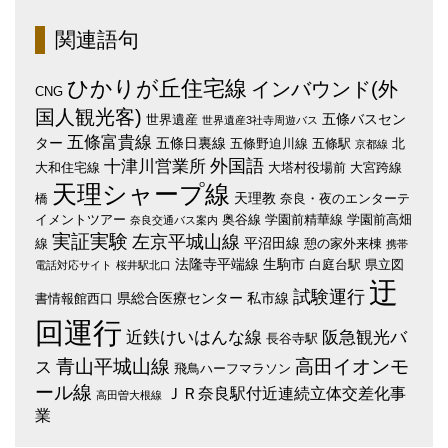
関連語句
ひかりが丘住宅線
インバウンド(外
CNG
国人観光客)
五條バスセン
世界遺産
世界遺産3社寺周遊バス
五條富貴線
ター
五條日裏線
五條野迫川線
五條駅
北
京都線
外国語
十津川営業所
大和住宅線
大塔村役場前
大宮跨線
天理シャープ線
天理教
橋
奈良・夜のエンターテ
イメントツアー
奥谷線
学園前精華線
学園前高畑
奈良交通バス案内
実証実験
左京平城山線
平沼田線
線
憩の家外来棟
携帯
法隆寺平端線
生駒市
白庭台駅
県立図
電話対応サイト
桜井駅北口
迂
試験運行
県総合医療センター
私市線
書情報館西口
回運行
近鉄けいはんな線
阪急観光バ
長谷寺駅
青山平城山線
高田イオンモ
ス
飛鳥ハーフマラソン
ール線
ＪＲ奈良駅付近連続立体交差化事
高田曽大根線
業