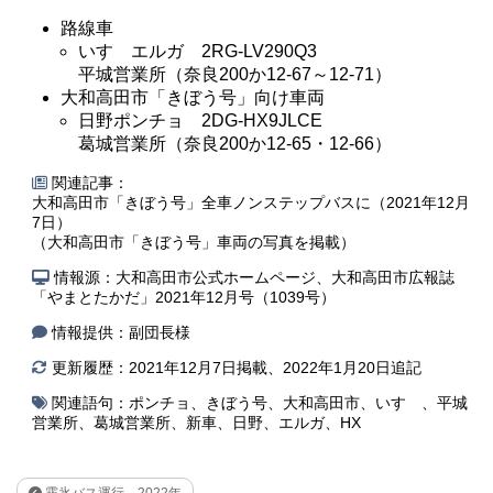
路線車
いすゞエルガ 2RG-LV290Q3
平城営業所（奈良200か12-67～12-71）
大和高田市「きぼう号」向け車両
日野ポンチョ 2DG-HX9JLCE
葛城営業所（奈良200か12-65・12-66）
関連記事：
大和高田市「きぼう号」全車ノンステップバスに（2021年12月
7日）
（大和高田市「きぼう号」車両の写真を掲載）
情報源：大和高田市公式ホームページ、大和高田市広報誌
「やまとたかだ」2021年12月号（1039号）
情報提供：副団長様
更新履歴：2021年12月7日掲載、2022年1月20日追記
関連語句：
ポンチョ
、
きぼう号
、
大和高田市
、
いすゞ
、
平城
営業所
、
葛城営業所
、
新車
、
日野
、
エルガ
、
HX
霧氷バス運行 2022年