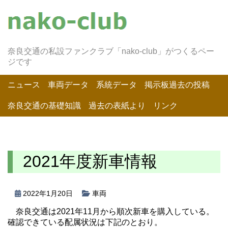
奈良交通の私設ファンクラブ「nako-club」がつくるペー
ジです
ニュース
車両データ
系統データ
掲示板過去の投稿
奈良交通の基礎知識
過去の表紙より
リンク
2021年度新車情報
2022年1月20日
車両
奈良交通は2021年11月から順次新車を購入している。
確認できている配属状況は下記のとおり。