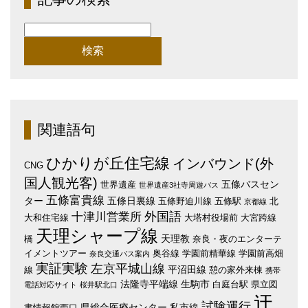
検
索:
関連語句
ひかりが丘住宅線
インバウンド(外
CNG
国人観光客)
五條バスセン
世界遺産
世界遺産3社寺周遊バス
五條富貴線
ター
五條日裏線
五條野迫川線
五條駅
北
京都線
外国語
十津川営業所
大和住宅線
大塔村役場前
大宮跨線
天理シャープ線
天理教
橋
奈良・夜のエンターテ
イメントツアー
奥谷線
学園前精華線
学園前高畑
奈良交通バス案内
実証実験
左京平城山線
平沼田線
線
憩の家外来棟
携帯
法隆寺平端線
生駒市
白庭台駅
県立図
電話対応サイト
桜井駅北口
迂
試験運行
県総合医療センター
私市線
書情報館西口