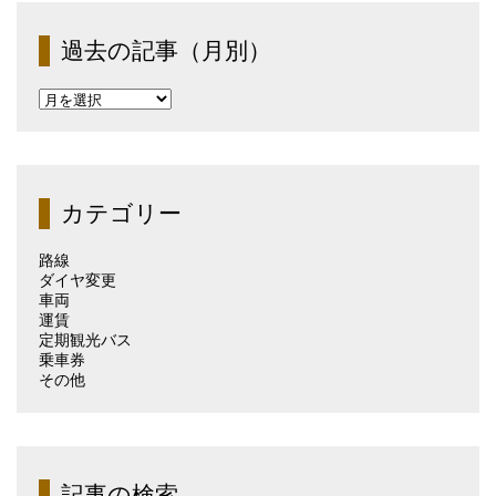
過去の記事（月別）
過
去
の
記
事
（月
カテゴリー
別）
路線
ダイヤ変更
車両
運賃
定期観光バス
乗車券
その他
記事の検索