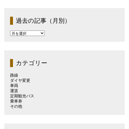
過去の記事（月別）
過
去
の
記
事
（月
カテゴリー
別）
路線
ダイヤ変更
車両
運賃
定期観光バス
乗車券
その他