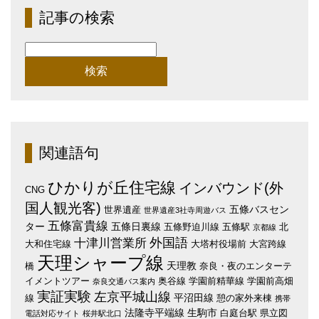
記事の検索
検
索:
関連語句
ひかりが丘住宅線
インバウンド(外
CNG
国人観光客)
五條バスセン
世界遺産
世界遺産3社寺周遊バス
五條富貴線
ター
五條日裏線
五條野迫川線
五條駅
北
京都線
外国語
十津川営業所
大和住宅線
大塔村役場前
大宮跨線
天理シャープ線
天理教
橋
奈良・夜のエンターテ
イメントツアー
奥谷線
学園前精華線
学園前高畑
奈良交通バス案内
実証実験
左京平城山線
平沼田線
線
憩の家外来棟
携帯
法隆寺平端線
生駒市
白庭台駅
県立図
電話対応サイト
桜井駅北口