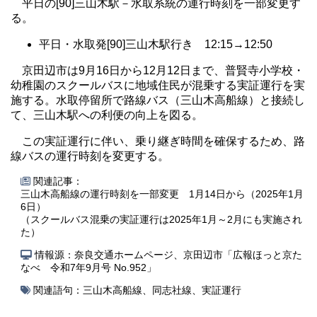
平日の[90]三山木駅－水取系統の運行時刻を一部変更す
る。
平日・水取発[90]三山木駅行き 12:15→12:50
京田辺市は9月16日から12月12日まで、普賢寺小学校・
幼稚園のスクールバスに地域住民が混乗する実証運行を実
施する。水取停留所で路線バス（三山木高船線）と接続し
て、三山木駅への利便の向上を図る。
この実証運行に伴い、乗り継ぎ時間を確保するため、路
線バスの運行時刻を変更する。
関連記事：
三山木高船線の運行時刻を一部変更 1月14日から（2025年1月
6日）
（スクールバス混乗の実証運行は2025年1月～2月にも実施され
た）
情報源：奈良交通ホームページ、京田辺市「広報ほっと京た
なべ 令和7年9月号 No.952」
関連語句：
三山木高船線
、
同志社線
、
実証運行