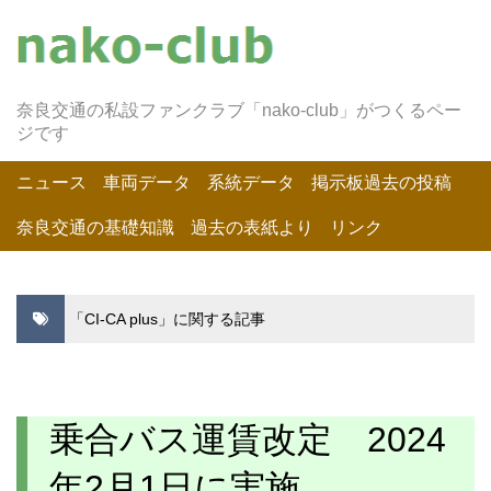
奈良交通の私設ファンクラブ「nako-club」がつくるペー
ジです
ニュース
車両データ
系統データ
掲示板過去の投稿
奈良交通の基礎知識
過去の表紙より
リンク
「CI-CA plus」に関する記事
乗合バス運賃改定 2024
年2月1日に実施