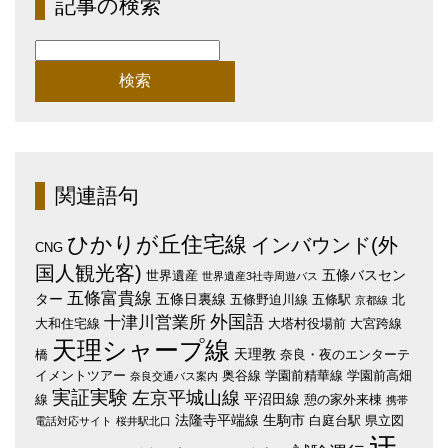
記事の検索
検
索:
関連語句
ひかりが丘住宅線
インバウンド(外
CNG
国人観光客)
五條バスセン
世界遺産
世界遺産3社寺周遊バス
五條富貴線
ター
五條日裏線
五條野迫川線
五條駅
北
京都線
外国語
十津川営業所
大和住宅線
大塔村役場前
大宮跨線
天理シャープ線
天理教
橋
奈良・夜のエンターテ
イメントツアー
奥谷線
学園前精華線
学園前高畑
奈良交通バス案内
実証実験
左京平城山線
平沼田線
線
憩の家外来棟
携帯
法隆寺平端線
生駒市
白庭台駅
県立図
電話対応サイト
桜井駅北口