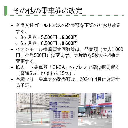
その他の乗車券の改定
奈良交通ゴールドパスの発売額を下記のとおり改定
する。
3ヶ月券：5,500円→
6,300円
6ヶ月券：8,500円→
9,600円
イオンモール橿原買物回数券は、発売額（大人1,000
円、小児500円）は変えず、券片数を5枚から
4枚
に
変更する。
ICカード乗車券「CI-CA」のプレミア率は据え置く
（普通5％、ひまわり15％）。
各種フリー乗車券の発売額は、2024年4月に改定す
る予定。