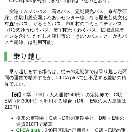
CI-CA plusを利用できない路線は下記のとおり。
空港リムジンバス、高速バス、定期観光バス、京都学研
線、生駒山麓公園ふれあいセンター線、なら歴史芸術文化
村直行バス、ぐるっとバス、市町村のコミュニティバス
（R169ゆうゆうバス、奥宇陀わくわくバス、広域通院ラ
インを含む。ただし木津川市の「きのつバス」と「かもバ
ス当尾線」は利用可能）
乗り越し
乗り越しをする場合は、従来の定期券では乗り越した区
間の運賃で精算するが、CI-CA plusでは不足する差額の精
算でよい。
【例】
C駅－D町（大人運賃240円）の定期券で、C駅－
E駅（同300円）を利用する場合（D町－E駅の大人運賃は
210円）
従来の定期券：C駅－D町の定期券と、D町－E駅の
運賃210円で精算
CI-CA plus
：240円区間の定期券と、C駅－E駅の運