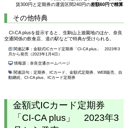
賃300円と定期券の運賃区間240円の
差額60円で精算
その他特典
CI-CA plusを提示すると、生駒山上遊園地のほか、奈良
交通関係の飲食店、道の駅などで特典が受けられる。
関連記事：
金額式ICカード定期券「CI-CA plus」 2023年3
月から発売（2023年1月4日）
情報源：奈良交通ホームページ
関連語句：
定期券
、
ICカード
、
金額式定期券
、
WEB販売
、
自
動継続
、
CI-CA plus
、
ICカード定期券
金額式ICカード定期券
「CI-CA plus」 2023年3