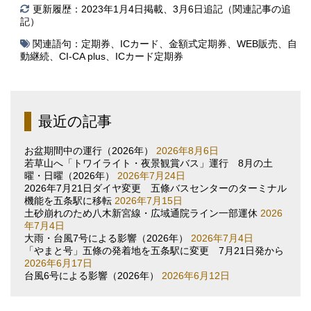
更新履歴：2023年1月4日掲載、3月6日追記（関連記事の追
記）
関連語句：
定期券
、
ICカード
、
金額式定期券
、
WEB販売
、
自
動継続
、
CI-CA plus
、
ICカード定期券
最近の記事
お盆期間中の運行（2026年）
2026年8月6日
若草山へ「トワイライト・夜景観賞バス」運行 8月の土
曜・日曜（2026年）
2026年7月24日
2026年7月21日ダイヤ変更 五條バスセンターのターミナル
機能を五条駅に移転
2026年7月15日
土砂崩れのため八木新宮線・広域通院ライン一部運休
2026
年7月4日
大雨・台風7号による影響（2026年）
2026年7月4日
「やまと号」五條の発着地を五条駅に変更 7月21日発から
2026年6月17日
台風6号による影響（2026年）
2026年6月12日