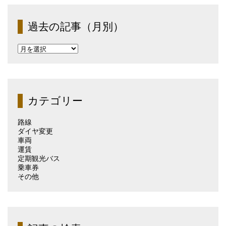
過去の記事（月別）
過
去
の
記
事
（月
カテゴリー
別）
路線
ダイヤ変更
車両
運賃
定期観光バス
乗車券
その他