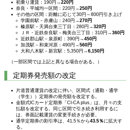
初乗り運賃：190円→
220円
奈良・平城均一区間：220円→
250円
その他の区間：距離に応じて30円～800円引き上げ
学園前駅－赤膚山：240円→
270円
榛原駅－天満台東三丁目：280円→
320円
ＪＲ・近鉄奈良駅－梅美台三丁目：310円→
360円
近鉄郡山駅－泉原町：390円→
450円
加茂駅－和束河原：490円→
560円
大和八木駅－新宮駅：5,350円→
6,150円
（一部区間では上記と異なる場合がある。）
定期券発売額の改定
片道普通運賃の改定に伴い、区間式（通勤・通学
（学生））定期券の発売額を改定する。
金額式ICカード定期券「CI-CA plus」は、月々の支
払額を改定する。同じ区間で引き続き利用するに
は、券面記載運賃の変更手続きが必要。
通学定期券の割引率は、41.5％から
43.5％
に拡大す
る。