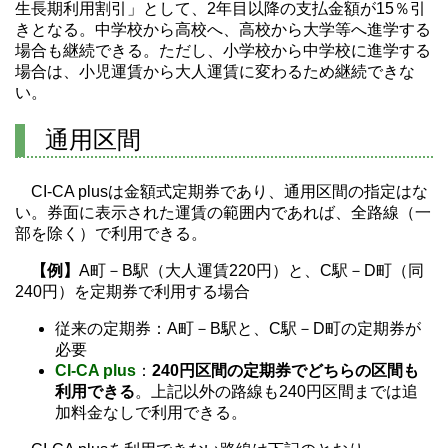
生長期利用割引」として、2年目以降の支払金額が15％引
きとなる。中学校から高校へ、高校から大学等へ進学する
場合も継続できる。ただし、小学校から中学校に進学する
場合は、小児運賃から大人運賃に変わるため継続できな
い。
通用区間
CI-CA plusは金額式定期券であり、通用区間の指定はな
い。券面に表示された運賃の範囲内であれば、全路線（一
部を除く）で利用できる。
【例】
A町－B駅（大人運賃220円）と、C駅－D町（同
240円）を定期券で利用する場合
従来の定期券：A町－B駅と、C駅－D町の定期券が
必要
CI-CA plus
：
240円区間の定期券でどちらの区間も
利用できる
。上記以外の路線も240円区間までは追
加料金なしで利用できる。