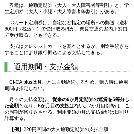
券種は、通勤定期券（大人・大人障害者等割引）と、学
生定期券（大人・小児・大人障害者等割引）がある。
ICカード定期券は、自宅など指定の場所への郵送（送料
600円（税込））で受け取るほか、奈良交通の案内所窓口
で受け取ることもできる。
支払はクレジットカードを基本とするが、別途手続きを
することにより銀行振込による支払もできる。
通用期間・支払金額
CI-CA plusは月ごとに自動継続するため、購入時に通用
期間は指定しない。
月々の支払金額は、
従来の6か月定期券の運賃を5等分し
た金額
となり、
6か月目の支払はない。
7か月目以降は、こ
の周期が繰り返される。利用開始の月の支払金額は日割り
計算する。
【例】
220円区間の大人通勤定期券の支払金額