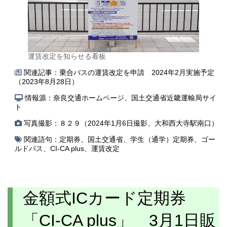
運賃改定を知らせる看板
関連記事：
乗合バスの運賃改定を申請 2024年2月実施予定
（2023年8月28日）
情報源：奈良交通ホームページ、国土交通省近畿運輸局サイ
ト
写真撮影：８２９（2024年1月6日撮影、大和西大寺駅南口）
関連語句：
定期券
、
国土交通省
、
学生（通学）定期券
、
ゴー
ルドパス
、
CI-CA plus
、
運賃改定
金額式ICカード定期券
「CI-CA plus」 3月1日販