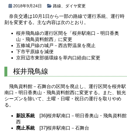
2018年9月24日
路線
、
ダイヤ変更
奈良交通は10月1日から一部の路線で運行系統、運行時
刻を変更する。主な内容は次のとおり。
桜井飛鳥線の運行区間を「桜井駅南口－明日香奥
山・飛鳥資料館西」に変更
五條城戸線の城戸－西吉野温泉を廃止
下市平原線を減便
京田辺市東部循環線を草内口経由に変更
桜井飛鳥線
飛鳥資料館－石舞台の区間を廃止し、運行区間を桜井駅
南口－明日香奥山・飛鳥資料館西に変更する。また、観光
シーズンを除いて、土曜・日曜・祝日の運行を取りやめ
る。
新設系統
[36]桜井駅南口－明日香奥山・飛鳥資料館
西
廃止系統
[37]桜井駅南口－石舞台