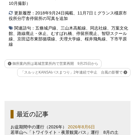
10月撮影）
更新履歴：2018年9月24日掲載、11月7日ミグランス橿原市
役所分庁舎停留所の写真を追加
関連語句：
五條城戸線
、
三山木高船線
、
同志社線
、
万葉文化
館
、
路線廃止・休止
、
むすばれ橋
、
停留所廃止
、
智辯スクール
線
、
京田辺市東部循環線
、
天理大学線
、
桜井飛鳥線
、
下市平原
線
御所案内所は葛城営業所内で営業再開 9月25日から
「スルッとKANSAIバスまつり」2年連続で中止 台風の影響で
最近の記事
お盆期間中の運行（2026年）
2026年8月6日
若草山へ「トワイライト・夜景観賞バス」運行 8月の土