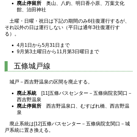
廃止停留所
奥山、八釣、明日香小原、万葉文化
館、治田神社
土曜・日曜・祝日は下記の期間のみ6往復運行するが、
それ以外の日は運行しない（平日は通年3往復運行す
る）。
4月1日から5月31日まで
9月第3土曜日から11月第3日曜日まで
五條城戸線
城戸－西吉野温泉の区間を廃止する。
廃止系統
[11]五條バスセンター－五條病院玄関口－
西吉野温泉
廃止停留所
西吉野温泉口、むすばれ橋、西吉野温
泉
廃止系統は[12]五條バスセンター－五條病院玄関口－城
戸系統に置き換える。