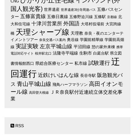
ひかりが丘住宅線
インバウンド(外
CNG
国人観光客)
五條バスセン
世界遺産
世界遺産3社寺周遊バス
五條富貴線
ター
五條日裏線
五條野迫川線
五條駅
北
京都線
外国語
十津川営業所
大和住宅線
大塔村役場前
大宮跨線
天理シャープ線
天理教
橋
奈良・夜のエンターテ
イメントツアー
奥谷線
学園前精華線
学園前高畑
奈良交通バス案内
実証実験
左京平城山線
平沼田線
線
憩の家外来棟
携帯
法隆寺平端線
生駒市
白庭台駅
県立図
電話対応サイト
桜井駅北口
迂
試験運行
県総合医療センター
私市線
書情報館西口
回運行
近鉄けいはんな線
阪急観光バ
長谷寺駅
青山平城山線
高田イオンモ
ス
飛鳥ハーフマラソン
ール線
ＪＲ奈良駅付近連続立体交差化事
高田曽大根線
業
RSS