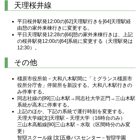
天理桜井線
平日桜井駅発12:00の[62]天理駅行きを[64]天理駅経
由憩の家外来棟行きに変更する。
平日天理駅発12:28の[66]憩の家外来棟行きは、上記
の桜井駅発12:00の[64]系統に変更する（天理駅発は
12:30）。
その他
橿原市役所前－大和八木駅間に「ミグランス橿原市
役所分庁舎」停留所を新設する。大和八木駅行きの
み停車する。
同志社線の[99]三山木駅→同志社大学正門→三山木駅
系統が高木に停車する。
上記のほか、下記の系統で運行時刻を変更する。
天理大学線[文]天理駅－天理大学（16時台のみ）
三山木高船線[90]三山木駅－水取（区間時分のみ変
更）
智辯スクール線 [文]五條バスセンター－智辯学園