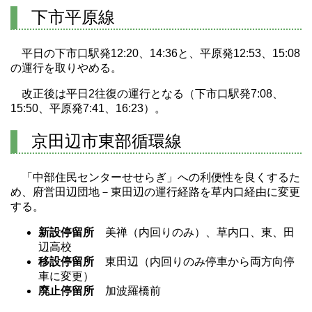
下市平原線
平日の下市口駅発12:20、14:36と、平原発12:53、15:08
の運行を取りやめる。
改正後は平日2往復の運行となる（下市口駅発7:08、
15:50、平原発7:41、16:23）。
京田辺市東部循環線
「中部住民センターせせらぎ」への利便性を良くするた
め、府営田辺団地－東田辺の運行経路を草内口経由に変更
する。
新設停留所
美禅（内回りのみ）、草内口、東、田
辺高校
移設停留所
東田辺（内回りのみ停車から両方向停
車に変更）
廃止停留所
加波羅橋前