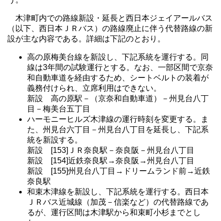
木津町内での路線新設・延長と西日本ジェイアールバス
（以下、西日本ＪＲバス）の路線廃止に伴う代替路線の新
設が主な内容である。詳細は下記のとおり。
高の原梅美台線を新設し、下記系統を運行する。同
線は3年間の試験運行とする。なお、一部区間で京奈
和自動車道を経由するため、シートベルトの装着が
義務付けられ、立席利用はできない。
新設 高の原駅－（京奈和自動車道）－州見台八丁
目－梅美台五丁目
ハーモニーヒルズ木津線の運行時刻を変更する。ま
た、州見台六丁目－州見台八丁目を延長し、下記系
統を新設する。
新設 [153]ＪＲ奈良駅－奈良阪－州見台八丁目
新設 [154]近鉄奈良駅→奈良阪→州見台八丁目
新設 [155]州見台八丁目→ドリームランド前→近鉄
奈良駅
和束木津線を新設し、下記系統を運行する。西日本
ＪＲバス近城線（加茂－信楽など）の代替路線であ
るが、運行区間は木津駅から和束町小杉までとし