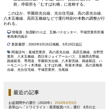
前」停留所を「むすばれ橋」に改称する。
このほか、学園前光台線、光台住宅線、高の原光台線、
八木五條線、高田五條線などで運行時刻や本数の調整が行
われる。
情報源：加茂駅のりば、五條バスセンター、平城営業所所属
車両車内掲示
更新履歴：2002年9月26日掲載、9月29日追記
関連語句：
葛城営業所
、
高の原光台線
、
高田五條線
、
吉野営
業所
、
八木五條線
、
西日本ジェイアールバス
、
五條西吉野線
、
路線延長
、
専用道
、
学園前光台線
、
八木新宮線
、
路線新設
、
ハ
ーモニーシティ木津線
、
むすばれ橋
、
和束木津線
、
高の原梅美
台線
、
光台住宅線
、
平城営業所
、
当尾線
最近の記事
お盆期間中の運行（2026年）
2026年8月6日
若草山へ「トワイライト・夜景観賞バス」運行 8月の土