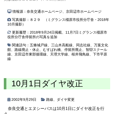
情報源：奈良交通ホームページ、京田辺市ホームページ
写真撮影：８２９ （ミグランス橿原市役所分庁舎・2018年
10月撮影）
更新履歴：2018年9月24日掲載、11月7日ミグランス橿原市
役所分庁舎停留所の写真を追加
関連語句：
五條城戸線
、
三山木高船線
、
同志社線
、
万葉文化
館
、
路線廃止・休止
、
むすばれ橋
、
停留所廃止
、
智辯スクール
線
、
京田辺市東部循環線
、
天理大学線
、
桜井飛鳥線
、
下市平原
線
10月1日ダイヤ改正
2002年9月29日
路線
、
ダイヤ変更
奈良交通とエヌシーバスは10月1日にダイヤ改正を行
う。