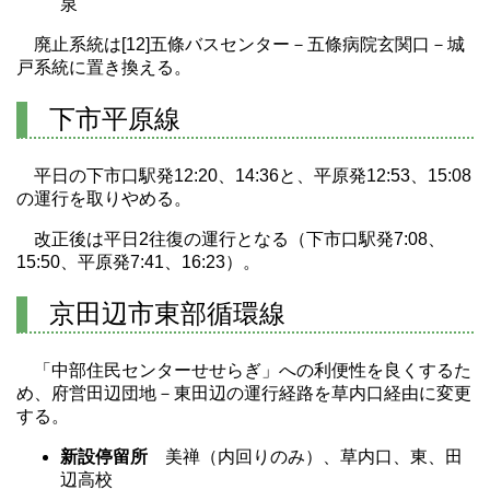
泉
廃止系統は[12]五條バスセンター－五條病院玄関口－城
戸系統に置き換える。
下市平原線
平日の下市口駅発12:20、14:36と、平原発12:53、15:08
の運行を取りやめる。
改正後は平日2往復の運行となる（下市口駅発7:08、
15:50、平原発7:41、16:23）。
京田辺市東部循環線
「中部住民センターせせらぎ」への利便性を良くするた
め、府営田辺団地－東田辺の運行経路を草内口経由に変更
する。
新設停留所
美禅（内回りのみ）、草内口、東、田
辺高校