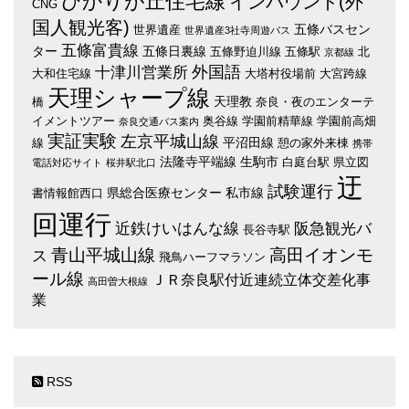
ひかりが丘住宅線
インバウンド(外
CNG
国人観光客)
五條バスセン
世界遺産
世界遺産3社寺周遊バス
五條富貴線
ター
五條日裏線
五條野迫川線
五條駅
北
京都線
外国語
十津川営業所
大和住宅線
大塔村役場前
大宮跨線
天理シャープ線
天理教
橋
奈良・夜のエンターテ
イメントツアー
奥谷線
学園前精華線
学園前高畑
奈良交通バス案内
実証実験
左京平城山線
平沼田線
線
憩の家外来棟
携帯
法隆寺平端線
生駒市
白庭台駅
県立図
電話対応サイト
桜井駅北口
迂
試験運行
県総合医療センター
私市線
書情報館西口
回運行
近鉄けいはんな線
阪急観光バ
長谷寺駅
青山平城山線
高田イオンモ
ス
飛鳥ハーフマラソン
ール線
ＪＲ奈良駅付近連続立体交差化事
高田曽大根線
業
RSS