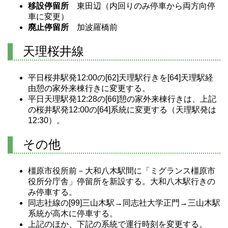
移設停留所
東田辺（内回りのみ停車から両方向停
車に変更）
廃止停留所
加波羅橋前
天理桜井線
平日桜井駅発12:00の[62]天理駅行きを[64]天理駅経
由憩の家外来棟行きに変更する。
平日天理駅発12:28の[66]憩の家外来棟行きは、上記
の桜井駅発12:00の[64]系統に変更する（天理駅発は
12:30）。
その他
橿原市役所前－大和八木駅間に「ミグランス橿原市
役所分庁舎」停留所を新設する。大和八木駅行きの
み停車する。
同志社線の[99]三山木駅→同志社大学正門→三山木駅
系統が高木に停車する。
上記のほか、下記の系統で運行時刻を変更する。