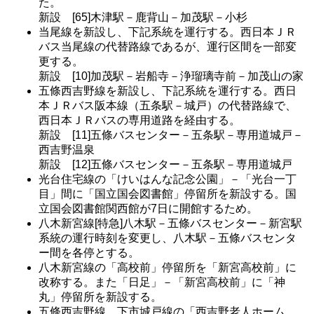
た。
新設 [65]木津駅－鹿背山－加茂駅－小杉
当尾線を新設し、下記系統を運行する。西日本ＪＲ
バス当尾線の代替路線であるが、運行区間を一部変
更する。
新設 [10]加茂駅－岩船寺－浄瑠璃寺前－加茂山の家
五條西吉野線を新設し、下記系統を運行する。西日
本ＪＲバス阪本線（五条駅－城戸）の代替路線で、
西日本ＪＲバスの専用道路を経由する。
新設 [11]五條バスセンター－五条駅－専用道城戸－
西吉野温泉
新設 [12]五條バスセンター－五条駅－専用道城戸
光台住宅線の「けいはんな記念公園」－「光台一丁
目」間に「国立国会図書館」停留所を新設する。国
立国会図書館関西館が7日に開館するため。
八木新宮線[特急]八木駅－五條バスセンター－新宮駅
系統の運行時刻を変更し、八木駅－五條バスセンタ
ー間を各停とする。
八木新宮線の「高校前」停留所を「新宮高校前」に
改称する。また「日足」－「新宮高校前」に「神
丸」停留所を新設する。
五條西吉野線、下市城戸線の「西吉野老人ホーム