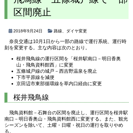
区間廃止
2018年9月24日
路線
、
ダイヤ変更
奈良交通は10月1日から一部の路線で運行系統、運行時
刻を変更する。主な内容は次のとおり。
桜井飛鳥線の運行区間を「桜井駅南口－明日香奥
山・飛鳥資料館西」に変更
五條城戸線の城戸－西吉野温泉を廃止
下市平原線を減便
京田辺市東部循環線を草内口経由に変更
桜井飛鳥線
飛鳥資料館－石舞台の区間を廃止し、運行区間を桜井駅
南口－明日香奥山・飛鳥資料館西に変更する。また、観光
シーズンを除いて、土曜・日曜・祝日の運行を取りやめ
る。