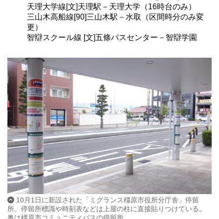
天理大学線[文]天理駅－天理大学（16時台のみ）
三山木高船線[90]三山木駅－水取（区間時分のみ変
更）
智辯スクール線 [文]五條バスセンター－智辯学園
10月1日に新設された「ミグランス橿原市役所分庁舎」停留
所。停留所標識や時刻表などは上屋の柱に直接貼りつけている。
奥は橿原市コミュニティバスの停留所。