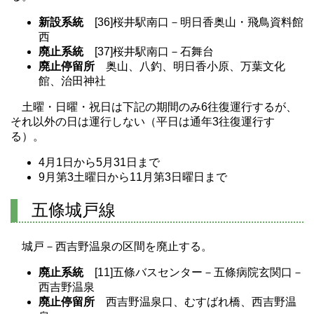
新設系統
[36]桜井駅南口－明日香奥山・飛鳥資料館
西
廃止系統
[37]桜井駅南口－石舞台
廃止停留所
奥山、八釣、明日香小原、万葉文化
館、治田神社
土曜・日曜・祝日は下記の期間のみ6往復運行するが、
それ以外の日は運行しない（平日は通年3往復運行す
る）。
4月1日から5月31日まで
9月第3土曜日から11月第3日曜日まで
五條城戸線
城戸－西吉野温泉の区間を廃止する。
廃止系統
[11]五條バスセンター－五條病院玄関口－
西吉野温泉
廃止停留所
西吉野温泉口、むすばれ橋、西吉野温