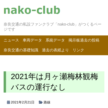
奈良交通の私設ファンクラブ「nako-club」がつくるペー
ジです
ニュース
車両データ
系統データ
掲示板過去の投稿
奈良交通の基礎知識
過去の表紙より
リンク
2021年は月ヶ瀬梅林観梅
バスの運行なし
2021年2月21日
路線