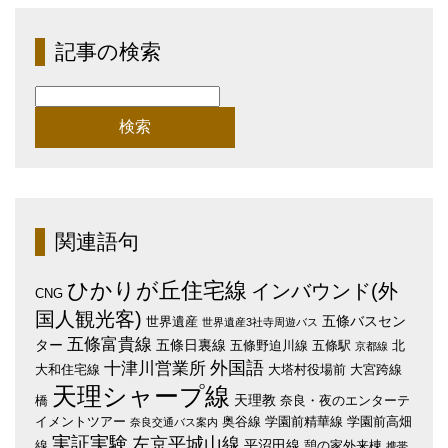
記事の検索
検
索:
関連語句
ひかりが丘住宅線
インバウンド(外
CNG
国人観光客)
五條バスセン
世界遺産
世界遺産3社寺周遊バス
五條富貴線
ター
五條日裏線
五條野迫川線
五條駅
北
京都線
外国語
十津川営業所
大和住宅線
大塔村役場前
大宮跨線
天理シャープ線
天理教
橋
奈良・夜のエンターテ
イメントツアー
奥谷線
学園前精華線
学園前高畑
奈良交通バス案内
実証実験
左京平城山線
平沼田線
線
憩の家外来棟
携帯