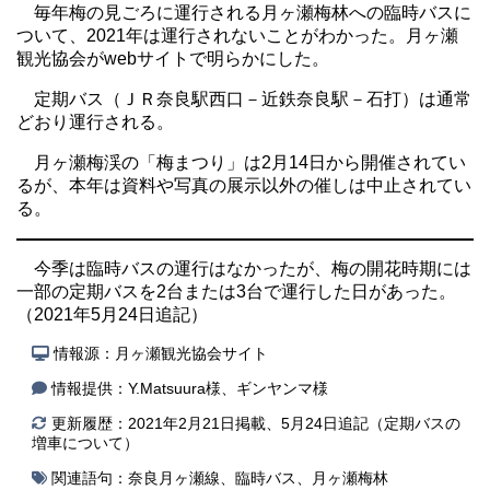
毎年梅の見ごろに運行される月ヶ瀬梅林への臨時バスに
ついて、2021年は運行されないことがわかった。月ヶ瀬
観光協会がwebサイトで明らかにした。
定期バス（ＪＲ奈良駅西口－近鉄奈良駅－石打）は通常
どおり運行される。
月ヶ瀬梅渓の「梅まつり」は2月14日から開催されてい
るが、本年は資料や写真の展示以外の催しは中止されてい
る。
今季は臨時バスの運行はなかったが、梅の開花時期には
一部の定期バスを2台または3台で運行した日があった。
（2021年5月24日追記）
情報源：
月ヶ瀬観光協会サイト
情報提供：Y.Matsuura様、ギンヤンマ様
更新履歴：2021年2月21日掲載、5月24日追記（定期バスの
増車について）
関連語句：
奈良月ヶ瀬線
、
臨時バス
、
月ヶ瀬梅林