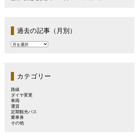
過去の記事（月別）
過
去
の
記
事
（月
カテゴリー
別）
路線
ダイヤ変更
車両
運賃
定期観光バス
乗車券
その他