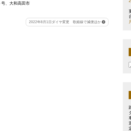
う号
、
大和高田市
2022年8月1日ダイヤ変更 歌姫線で減便ほか