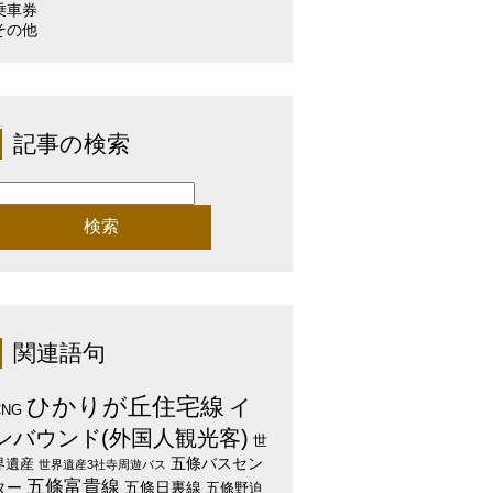
乗車券
その他
記事の検索
検
:
関連語句
ひかりが丘住宅線
イ
CNG
ンバウンド(外国人観光客)
世
五條バスセン
界遺産
世界遺産3社寺周遊バス
五條富貴線
ター
五條日裏線
五條野迫