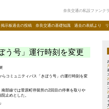
奈良交通の私設ファンクラブ
掲示板過去の投稿
奈良交通の基礎知識
過去の表紙より
リ
ぼう号」運行時刻を変更
更
日からコミュニティバス「きぼう号」の運行時刻を変
、南部線では菅原町停留所の2回目の停車を取りや
病院止めとした。
ジ