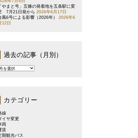
2026年7月4日
「やまと号」五條の発着地を五条駅に変
更 7月21日発から
2026年6月17日
台風6号による影響（2026年）
2026年6
月12日
過去の記事（月別）
過
去
の
記
事
（月
カテゴリー
別）
路線
ダイヤ変更
車両
運賃
定期観光バス