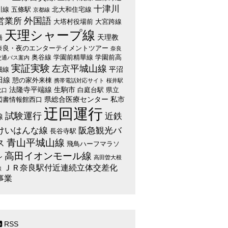
十津川
川線
五條駅
北大和住宅線
京都線
外国語
営業所
大塔村役場前
大宮跨線
天理シャープ線
天理教
橋
奈良・夜のエンターテイメントツアー
奈良
奥谷線
学園前精華線
学園前高
交通バス案内
実証実験
左京平城山線
平沼
畑線
田線
憩の家外来棟
携帯電話対応サイト
桜井駅
法隆寺平端線
生駒市
白庭台駅
県立
北口
県総合医療センター
私市
図書情報館西口
迂回運行
試験運行
近鉄
線
けいはんな線
阪急観光バ
長谷寺駅
青山平城山線
ス
飛鳥ハーフマラソ
高田イオンモール線
ン
高田曽大根
ＪＲ奈良駅付近連続立体交差化
線
事業
RSS