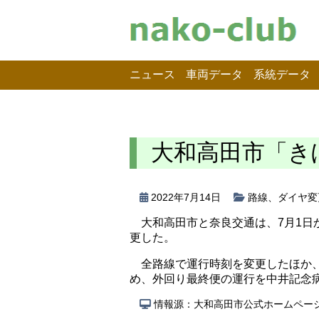
ニュース
車両データ
系統データ
大和高田市「き
2022年7月14日
路線
、
ダイヤ変
大和高田市と奈良交通は、7月1
更した。
全路線で運行時刻を変更したほか
め、外回り最終便の運行を中井記念
情報源：大和高田市公式ホームペー