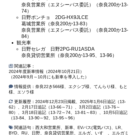
奈良営業所（エヌシーバス委託）（奈良200か13-
74）
日野ポンチョ 2DG-HX9JLCE
葛城営業所（奈良200か13-83）
奈良営業所（エヌシーバス委託）（奈良200か13-
84）
観光車
日野セレガ 日野2PG-RU1ASDA
奈良貸切営業所（奈良200か13-95、13-96）
関連記事：
2024年度新車情報（2024年10月21日）
（2024年9月～10月にも新車を導入した）
情報提供：奈良22き566様、エクシブ様、てんらり様、もと
様、エソラ様
更新履歴：2024年12月23日掲載、2025年1月6日追記（13-
62）、2月17日追記（13-66～71）、3月2日追記（13-76～
80）、3月18日追記（13-72～74、13-81～83）、10月5日追記
（13-84、13-90～92、13-95～96）
関連語句：
西大和営業所
、
新車
、
EVバス(電気バス)
、
LR
、
BYD
、
RU
、
日野
、
奈良貸切営業所
、
エルガ
、
いすゞ
、
エルガミ