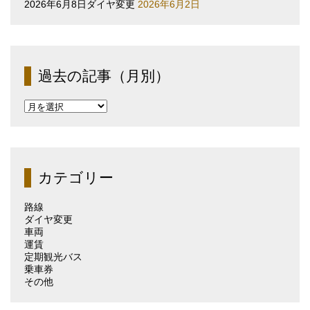
2026年6月8日ダイヤ変更
2026年6月2日
過去の記事（月別）
過
去
の
記
事
（月
カテゴリー
別）
路線
ダイヤ変更
車両
運賃
定期観光バス
乗車券
その他