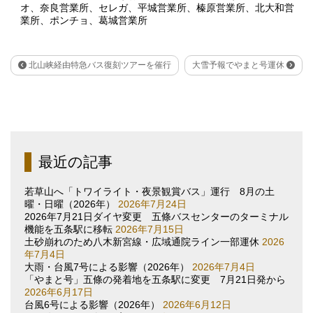
オ
、
奈良営業所
、
セレガ
、
平城営業所
、
榛原営業所
、
北大和営
業所
、
ポンチョ
、
葛城営業所
北山峡経由特急バス復刻ツアーを催行
大雪予報でやまと号運休
最近の記事
若草山へ「トワイライト・夜景観賞バス」運行 8月の土
曜・日曜（2026年）
2026年7月24日
2026年7月21日ダイヤ変更 五條バスセンターのターミナル
機能を五条駅に移転
2026年7月15日
土砂崩れのため八木新宮線・広域通院ライン一部運休
2026
年7月4日
大雨・台風7号による影響（2026年）
2026年7月4日
「やまと号」五條の発着地を五条駅に変更 7月21日発から
2026年6月17日
台風6号による影響（2026年）
2026年6月12日