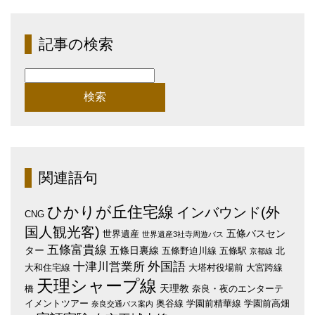
記事の検索
検
索:
関連語句
ひかりが丘住宅線
インバウンド(外
CNG
国人観光客)
五條バスセン
世界遺産
世界遺産3社寺周遊バス
五條富貴線
ター
五條日裏線
五條野迫川線
五條駅
北
京都線
外国語
十津川営業所
大和住宅線
大塔村役場前
大宮跨線
天理シャープ線
天理教
橋
奈良・夜のエンターテ
イメントツアー
奥谷線
学園前精華線
学園前高畑
奈良交通バス案内