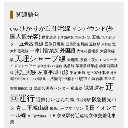
関連語句
ひかりが丘住宅線
インバウンド(外
CNG
国人観光客)
五條バスセン
世界遺産
世界遺産3社寺周遊バス
五條富貴線
ター
五條日裏線
五條野迫川線
五條駅
北
京都線
外国語
十津川営業所
大和住宅線
大塔村役場前
大宮跨線
天理シャープ線
天理教
橋
奈良・夜のエンターテ
イメントツアー
奥谷線
学園前精華線
学園前高畑
奈良交通バス案内
実証実験
左京平城山線
平沼田線
線
憩の家外来棟
携帯
法隆寺平端線
生駒市
白庭台駅
県立図
電話対応サイト
桜井駅北口
迂
試験運行
県総合医療センター
私市線
書情報館西口
回運行
近鉄けいはんな線
阪急観光バ
長谷寺駅
青山平城山線
高田イオンモ
ス
飛鳥ハーフマラソン
ール線
ＪＲ奈良駅付近連続立体交差化事
高田曽大根線
業