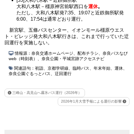
[53]大和八木駅－近鉄御所駅
大和八木駅－橿原神宮前駅西口を
運休
。
ただし、大和八木駅発7:35、19:07と近鉄御所駅発
6:00、17:54は通常どおり運行。
新宮駅、五條バスセンター、イオンモール橿原ウエス
ト・ビレッジ発大和八木駅行きは、これまで行っていた迂
回運行を実施しない。
情報源：奈良交通ホームページ、配布チラシ、奈良バスなび
web（時刻表）、奈良公園・平城宮跡アクセスナビ
関連語句：
初詣
、
京都学研線
、
臨時バス
、
年末年始
、
運休
、
奈良公園ぐるっとバス
、
迂回運行
三峰山・高見山へ霧氷バス運行（2026年）
2026年1月大雪予報による運行の影響