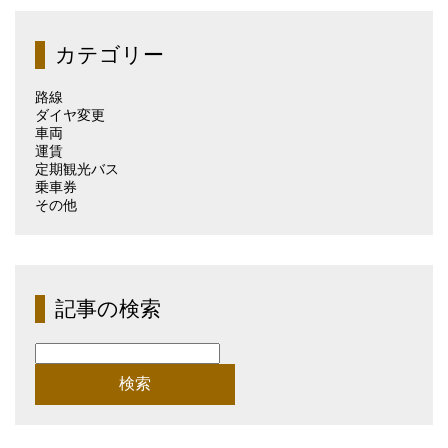
記
事
（月
カテゴリー
別）
路線
ダイヤ変更
車両
運賃
定期観光バス
乗車券
その他
記事の検索
検
索: