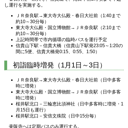
し運行を実施する。
ＪＲ奈良駅→東大寺大仏殿・春日大社前（1:40まで
約10～30分毎）
東大寺大仏殿・国立博物館→ＪＲ奈良駅（2:10まで
約10～30分毎）
上記時間帯で市内循環の臨時バスを運行予定
信貴山下駅－信貴大橋（信貴山下駅発23:05～1:20の
間に5便、信貴大橋発0:15、0:55、1:50）
初詣臨時増発（1月1日～3日）
ＪＲ奈良駅→東大寺大仏殿・春日大社前（日中多客
時に増発）
東大寺大仏殿・国立博物館→ＪＲ奈良駅（日中多客
時に増発）
桜井駅北口－三輪恵比須神社（日中多客時に増発・1
月15日も運行）
桜井駅北口－安倍文殊院（日中15分毎）
壷阪寺へは定期バスのみ運行する。