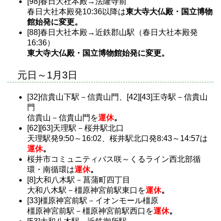
[98]春日大社本殿→法隆寺前
春日大社本殿発10:36以降は
東大寺大仏殿・国立博物
館始発に変更。
[88]春日大社本殿→近鉄郡山駅（春日大社本殿発
16:36）
東大寺大仏殿・国立博物館始発に変更。
元日～1月3日
[32]信貴山下駅－信貴山門、[42][43]王寺駅－信貴山
門
信貴山－信貴山門を
運休
。
[62][63]天理駅－桜井駅北口
天理駅発9:50～16:02、桜井駅北口発8:43～14:57は
運休
。
桜井市コミュニティバス咲～くるライン西北部循
環・南循環は
運休
。
[8]大和八木駅－菖蒲町四丁目
大和八木駅－橿原神宮前駅東口を
運休
。
[33]橿原神宮前駅－イオンモール橿原
橿原神宮前駅－橿原神宮前駅西口を
運休
。