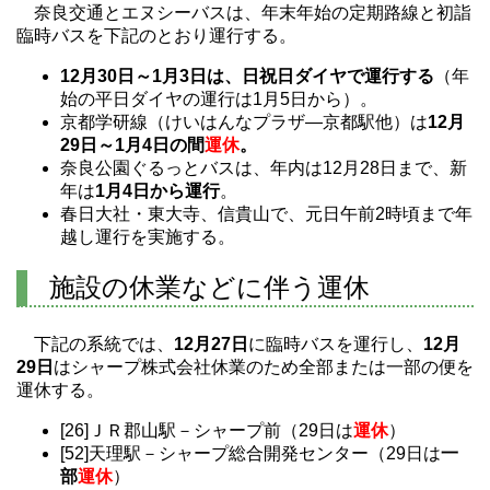
奈良交通とエヌシーバスは、年末年始の定期路線と初詣
臨時バスを下記のとおり運行する。
12月30日～1月3日は、日祝日ダイヤで運行する
（年
始の平日ダイヤの運行は1月5日から）。
京都学研線（けいはんなプラザ―京都駅他）は
12月
29日～1月4日の間
運休
。
奈良公園ぐるっとバスは、年内は12月28日まで、新
年は
1月4日から運行
。
春日大社・東大寺、信貴山で、元日午前2時頃まで年
越し運行を実施する。
施設の休業などに伴う運休
下記の系統では、
12月27日
に臨時バスを運行し、
12月
29日
はシャープ株式会社休業のため全部または一部の便を
運休する。
[26]ＪＲ郡山駅－シャープ前（29日は
運休
）
[52]天理駅－シャープ総合開発センター（29日は
一
部
運休
）