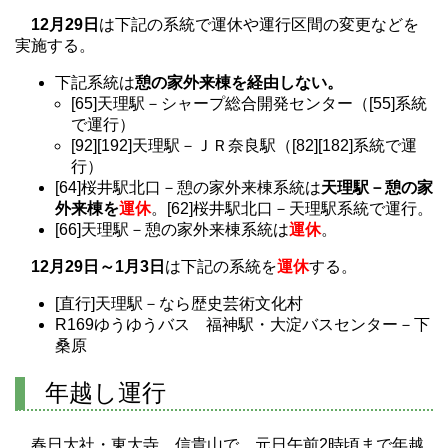
12月29日
は下記の系統で運休や運行区間の変更などを
実施する。
下記系統は
憩の家外来棟を経由しない。
[65]天理駅－シャープ総合開発センター（[55]系統
で運行）
[92][192]天理駅－ＪＲ奈良駅（[82][182]系統で運
行）
[64]桜井駅北口－憩の家外来棟系統は
天理駅－憩の家
外来棟を
運休
。[62]桜井駅北口－天理駅系統で運行。
[66]天理駅－憩の家外来棟系統は
運休
。
12月29日～1月3日
は下記の系統を
運休
する。
[直行]天理駅－なら歴史芸術文化村
R169ゆうゆうバス 福神駅・大淀バスセンター－下
桑原
年越し運行
春日大社・東大寺、信貴山で、元日午前2時頃まで年越