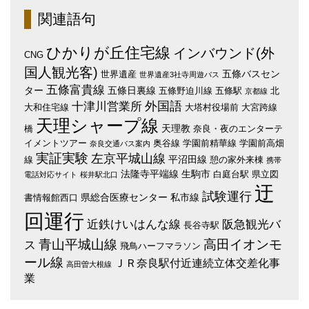
関連語句
ひかりが丘住宅線
インバウンド(外
CNG
国人観光客)
五條バスセン
世界遺産
世界遺産3社寺周遊バス
五條富貴線
ター
五條日裏線
五條野迫川線
五條駅
北
京都線
外国語
十津川営業所
大和住宅線
大塔村役場前
大宮跨線
天理シャープ線
天理教
橋
奈良・夜のエンターテ
イメントツアー
奥谷線
学園前精華線
学園前高畑
奈良交通バス案内
実証実験
左京平城山線
平沼田線
線
憩の家外来棟
携帯
法隆寺平端線
生駒市
白庭台駅
県立図
電話対応サイト
桜井駅北口
迂
試験運行
県総合医療センター
私市線
書情報館西口
回運行
近鉄けいはんな線
阪急観光バ
長谷寺駅
青山平城山線
高田イオンモ
ス
飛鳥ハーフマラソン
ール線
ＪＲ奈良駅付近連続立体交差化事
高田曽大根線
業