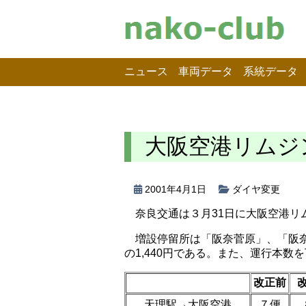
ニュース
車両データ
系統データ
大阪空港リムジ
2001年4月1日
ダイヤ変更
奈良交通は３月31日に大阪空港
増設停留所は「阪奈菅原」、「阪
の1,440円である。また、運行本数
改正前
天理駅→大阪空港
７便