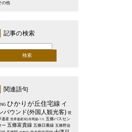
その他
記事の検索
検
:
関連語句
ひかりが丘住宅線
イ
CNG
ンバウンド(外国人観光客)
世
五條バスセン
界遺産
世界遺産3社寺周遊バス
五條富貴線
ター
五條日裏線
五條野迫
十津川