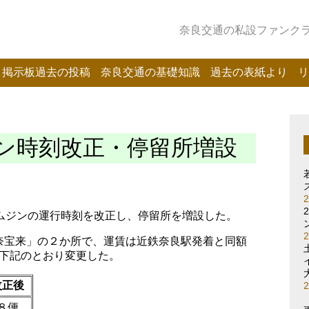
奈良交通の私設ファンクラブ
掲示板過去の投稿
奈良交通の基礎知識
過去の表紙より
リ
ン時刻改正・停留所増設
リムジンの運行時刻を改正し、停留所を増設した。
奈宝来」の２か所で、運賃は近鉄奈良駅発着と同額
を下記のとおり変更した。
改正後
８便