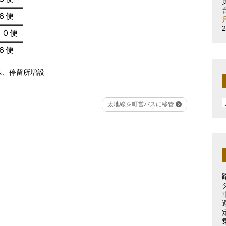
６便
１０便
６便
線
、
停留所増設
太地線を町営バスに移管