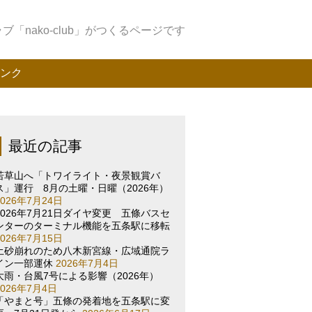
「nako-club」がつくるページです
ンク
最近の記事
若草山へ「トワイライト・夜景観賞バ
ス」運行 8月の土曜・日曜（2026年）
2026年7月24日
2026年7月21日ダイヤ変更 五條バスセ
ンターのターミナル機能を五条駅に移転
2026年7月15日
土砂崩れのため八木新宮線・広域通院ラ
イン一部運休
2026年7月4日
大雨・台風7号による影響（2026年）
2026年7月4日
「やまと号」五條の発着地を五条駅に変