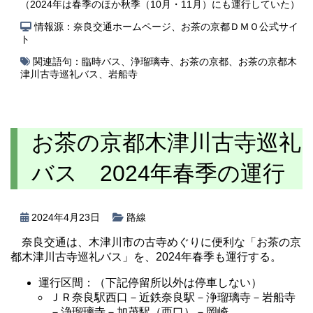
（2024年は春季のほか秋季（10月・11月）にも運行していた）
情報源：奈良交通ホームページ、お茶の京都ＤＭＯ公式サイ
ト
関連語句：
臨時バス
、
浄瑠璃寺
、
お茶の京都
、
お茶の京都木
津川古寺巡礼バス
、
岩船寺
お茶の京都木津川古寺巡礼
バス 2024年春季の運行
2024年4月23日
路線
奈良交通は、木津川市の古寺めぐりに便利な「お茶の京
都木津川古寺巡礼バス」を、2024年春季も運行する。
運行区間：（下記停留所以外は停車しない）
ＪＲ奈良駅西口－近鉄奈良駅－浄瑠璃寺－岩船寺
－浄瑠璃寺－加茂駅（西口）－岡崎