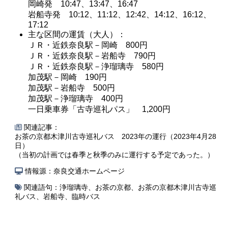
岡崎発 10:47、13:47、16:47
岩船寺発 10:12、11:12、12:42、14:12、16:12、
17:12
主な区間の運賃（大人）：
ＪＲ・近鉄奈良駅－岡崎 800円
ＪＲ・近鉄奈良駅－岩船寺 790円
ＪＲ・近鉄奈良駅－浄瑠璃寺 580円
加茂駅－岡崎 190円
加茂駅－岩船寺 500円
加茂駅－浄瑠璃寺 400円
一日乗車券「古寺巡礼パス」 1,200円
関連記事：
お茶の京都木津川古寺巡礼バス 2023年の運行（2023年4月28
日）
（当初の計画では春季と秋季のみに運行する予定であった。）
情報源：奈良交通ホームページ
関連語句：
浄瑠璃寺
、
お茶の京都
、
お茶の京都木津川古寺巡
礼バス
、
岩船寺
、
臨時バス