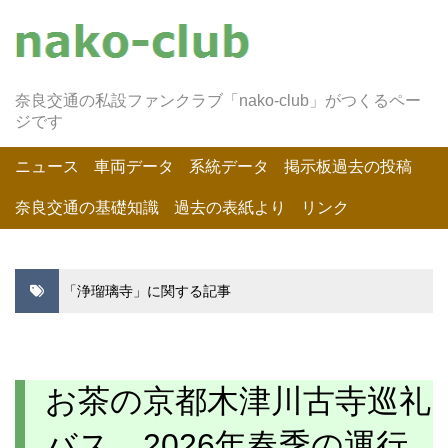
奈良交通の私設ファンクラブ「nako-club」がつくるペー
ジです
ニュース
車両データ
系統データ
掲示板過去の投稿
奈良交通の基礎知識
過去の表紙より
リンク
「浄瑠璃寺」に関する記事
お茶の京都木津川古寺巡礼
バス 2026年春季の運行