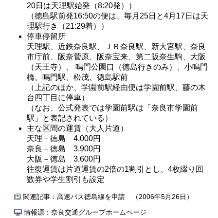
20日は天理駅始発（8:20発））
（徳島駅前発16:50の便は、毎月25日と4月17日は天
理駅行き（21:29着））
停車停留所
天理駅、近鉄奈良駅、ＪＲ奈良駅、新大宮駅、奈良
市庁前、阪奈菅原、阪奈宝来、第二阪奈生駒、大阪
（天王寺）、 鳴門公園口（徳島行きのみ）、小鳴門
橋、鳴門駅、松茂、徳島駅前
（上記のほか、学園前駅経由便は学園前駅、藤の木
台四丁目に停車）
（なお、公式発表では学園前駅は「奈良市学園前
駅」と表記されている）
主な区間の運賃（大人片道）
天理－徳島 4,000円
奈良－徳島 3,900円
大阪－徳島 3,600円
往復運賃は片道運賃の2倍の1割引とし、4枚綴り回
数券や学生割引も設定
関連記事：
高速バス徳島線を申請 （2006年5月26日）
情報源：奈良交通グループホームページ