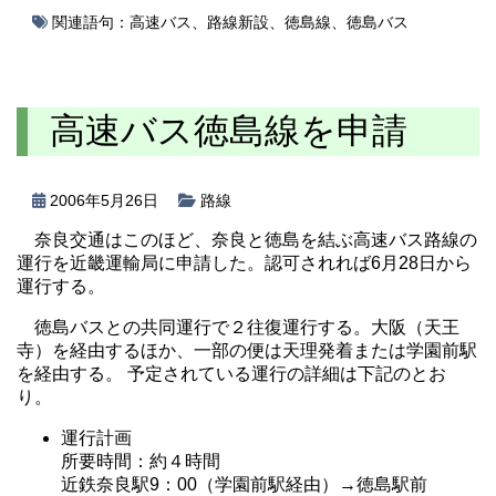
関連語句：
高速バス
、
路線新設
、
徳島線
、
徳島バス
高速バス徳島線を申請
2006年5月26日
路線
奈良交通はこのほど、奈良と徳島を結ぶ高速バス路線の
運行を近畿運輸局に申請した。認可されれば6月28日から
運行する。
徳島バスとの共同運行で２往復運行する。大阪（天王
寺）を経由するほか、一部の便は天理発着または学園前駅
を経由する。 予定されている運行の詳細は下記のとお
り。
運行計画
所要時間：約４時間
近鉄奈良駅9：00（学園前駅経由）→徳島駅前