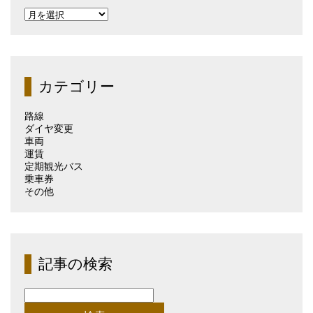
過
去
の
記
事
（月
カテゴリー
別）
路線
ダイヤ変更
車両
運賃
定期観光バス
乗車券
その他
記事の検索
検
索: