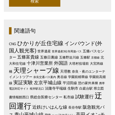
関連語句
ひかりが丘住宅線
インバウンド(外
CNG
国人観光客)
五條バスセン
世界遺産
世界遺産3社寺周遊バス
五條富貴線
ター
五條日裏線
五條野迫川線
五條駅
北
京都線
外国語
十津川営業所
大和住宅線
大塔村役場前
大宮跨線
天理シャープ線
天理教
橋
奈良・夜のエンターテ
イメントツアー
奥谷線
学園前精華線
学園前高畑
奈良交通バス案内
実証実験
左京平城山線
平沼田線
線
憩の家外来棟
携帯
法隆寺平端線
生駒市
白庭台駅
県立図
電話対応サイト
桜井駅北口
迂
試験運行
県総合医療センター
私市線
書情報館西口
回運行
近鉄けいはんな線
阪急観光バ
長谷寺駅
青山平城山線
高田イオンモ
ス