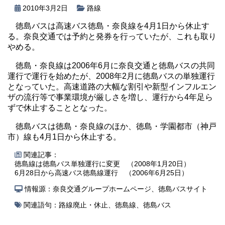
2010年3月2日
路線
徳島バスは高速バス徳島・奈良線を4月1日から休止す
る。奈良交通では予約と発券を行っていたが、これも取り
やめる。
徳島・奈良線は2006年6月に奈良交通と徳島バスの共同
運行で運行を始めたが、2008年2月に徳島バスの単独運行
となっていた。高速道路の大幅な割引や新型インフルエン
ザの流行等で事業環境が厳しさを増し、運行から4年足ら
ずで休止することとなった。
徳島バスは徳島・奈良線のほか、徳島・学園都市（神戸
市）線も4月1日から休止する。
関連記事：
徳島線は徳島バス単独運行に変更 （2008年1月20日）
6月28日から高速バス徳島線運行 （2006年6月25日）
情報源：奈良交通グループホームページ、徳島バスサイト
関連語句：
路線廃止・休止
、
徳島線
、
徳島バス