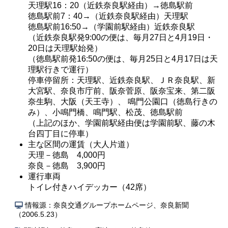
天理駅16：20（近鉄奈良駅経由）→徳島駅前
徳島駅前7：40→（近鉄奈良駅経由）天理駅
徳島駅前16:50→（学園前駅経由）近鉄奈良駅
（近鉄奈良駅発9:00の便は、毎月27日と4月19日・
20日は天理駅始発）
（徳島駅前発16:50の便は、毎月25日と4月17日は天
理駅行きで運行）
停車停留所：天理駅、近鉄奈良駅、ＪＲ奈良駅、新
大宮駅、奈良市庁前、阪奈菅原、阪奈宝来、第二阪
奈生駒、大阪（天王寺）、 鳴門公園口（徳島行きの
み）、小鳴門橋、鳴門駅、松茂、徳島駅前
（上記のほか、学園前駅経由便は学園前駅、藤の木
台四丁目に停車）
主な区間の運賃（大人片道）
天理－徳島 4,000円
奈良－徳島 3,900円
運行車両
トイレ付きハイデッカー（42席）
情報源：奈良交通グループホームページ、奈良新聞
（2006.5.23）