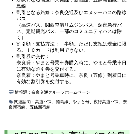
島線
割引となる路線：奈良交通及びエヌシーバスの路線
バス
（高速バス、関西空港リムジンバス、深夜急行バ
ス、定期観光バス、一部のコミュニティバスは除
く）
割引額・支払方法： 半額。ただし支払は現金に限
る。ＩＣカードは利用できない。
割引券の交付：
奈良発：やまと号乗車券購入時に、やまと号乗車日
に有効な割引券を交付する。
奈良着：やまと号乗車時に、奈良（五條）到着日に
有効な割引券を交付する。
情報源：奈良交通グループホームページ
関連語句：
高速バス
、
徳島線
、
やまと号
、
夜行高速バス
、
奈
良新宿線
、
五條新宿線