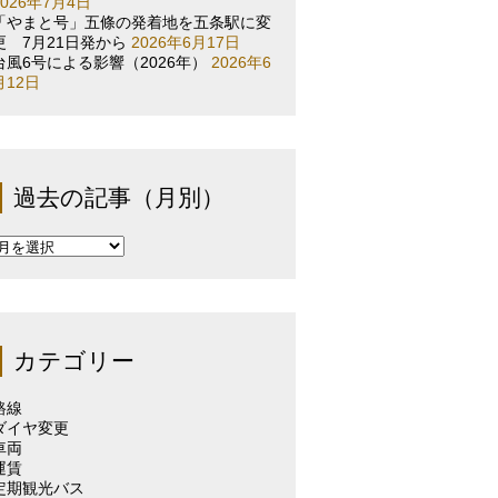
2026年7月4日
「やまと号」五條の発着地を五条駅に変
更 7月21日発から
2026年6月17日
台風6号による影響（2026年）
2026年6
月12日
過去の記事（月別）
過
去
の
記
事
（月
カテゴリー
別）
路線
ダイヤ変更
車両
運賃
定期観光バス