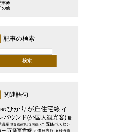
乗車券
その他
記事の検索
検
:
関連語句
ひかりが丘住宅線
イ
CNG
ンバウンド(外国人観光客)
世
五條バスセン
界遺産
世界遺産3社寺周遊バス
五條富貴線
ター
五條日裏線
五條野迫