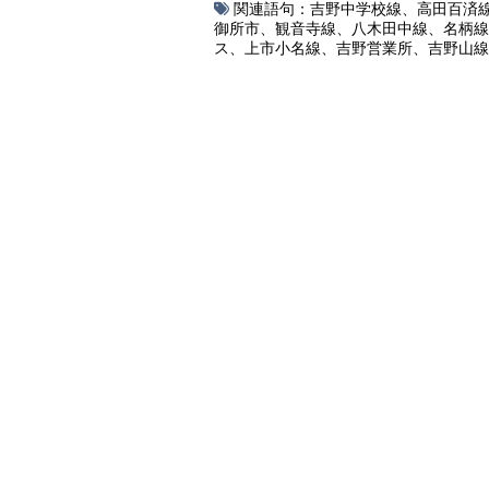
関連語句：
吉野中学校線
、
高田百済
御所市
、
観音寺線
、
八木田中線
、
名柄線
ス
、
上市小名線
、
吉野営業所
、
吉野山線