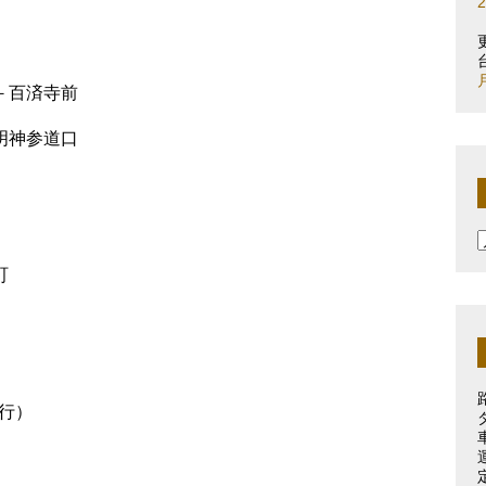
前－百済寺前
輪明神参道口
町
行）