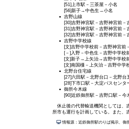
[51]上市駅－三茶屋－小名
[56]新子→中色生→小名
吉野山線
[30]吉野神宮駅－吉野神宮前
[31]吉野神宮駅－吉野神宮前
[32]吉野神宮駅－吉野神宮前
吉野中学校線
[文]吉野中学校前－吉野神宮前
[－]入野－中色生－吉野中学校
[文]新子→上矢治→吉野中学校
[文]南国樔－上矢治－吉野中学
北野台住宅線
[27]六田駅－北野台口－北野台
[28]下市口駅－大淀バスセン
御所今木線
[90]近鉄御所駅－吉野口駅－今
休止後の代替輸送機関としては、
所市も運行を計画している。また、
情報源：近鉄御所駅のりば掲示、御