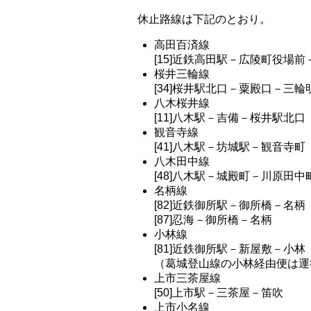
休止路線は下記のとおり。
高田百済線
[15]近鉄高田駅－広陵町役場
桜井三輪線
[34]桜井駅北口－粟殿口－三
八木桜井線
[11]八木駅－吉備－桜井駅北口
観音寺線
[41]八木駅－坊城駅－観音寺町
八木田中線
[48]八木駅－城殿町－川原田中
名柄線
[82]近鉄御所駅－御所橋－名柄
[87]忍海－御所橋－名柄
小林線
[81]近鉄御所駅－新屋敷－小林
（葛城登山線の小林経由便は運
上市三茶屋線
[50]上市駅－三茶屋－笛吹
上市小名線