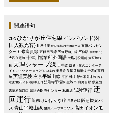
関連語句
ひかりが丘住宅線
インバウンド(外
CNG
国人観光客)
五條バスセン
世界遺産
世界遺産3社寺周遊バス
五條富貴線
ター
五條日裏線
五條野迫川線
五條駅
北
京都線
外国語
十津川営業所
大和住宅線
大塔村役場前
大宮跨線
天理シャープ線
天理教
橋
奈良・夜のエンターテ
イメントツアー
奥谷線
学園前精華線
学園前高畑
奈良交通バス案内
実証実験
左京平城山線
平沼田線
線
憩の家外来棟
携帯
法隆寺平端線
生駒市
白庭台駅
県立図
電話対応サイト
桜井駅北口
迂
試験運行
県総合医療センター
私市線
書情報館西口
回運行
近鉄けいはんな線
阪急観光バ
長谷寺駅
青山平城山線
高田イオンモ
ス
飛鳥ハーフマラソン