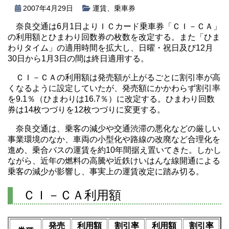
2007年4月29日
運賃
、
乗車券
奈良交通は6月1日よりＩＣカード乗車券「ＣＩ－ＣＡ」
の利用額とひまわり回数券の枚数を改定する。また「ひま
わりタイム」の適用時間を拡大し、日曜・祝日及び12月
30日から1月3日の間は終日適用する。
ＣＩ－ＣＡの利用額は発売額が上がるごとに割引率が高
くなるように設定していたが、発売額にかかわらず割引率
を9.1％（ひまわりは16.7％）に改定する。ひまわり回数
券は14枚つづりを12枚つづりに変更する。
奈良交通は、乗客の減少や交通渋滞の悪化などの厳しい
事業環境のなか、車両の小型化や路線の改廃など合理化を
進め、乗合バスの運賃を約10年間据え置いてきた。しかし
ながら、近年の燃料の高騰や近鉄けいはんな線開通による
乗客の減少が影響し、事実上の運賃改定に踏み切る。
ＣＩ－ＣＡ利用額
発売
利用額
割引率
利用額
割引率