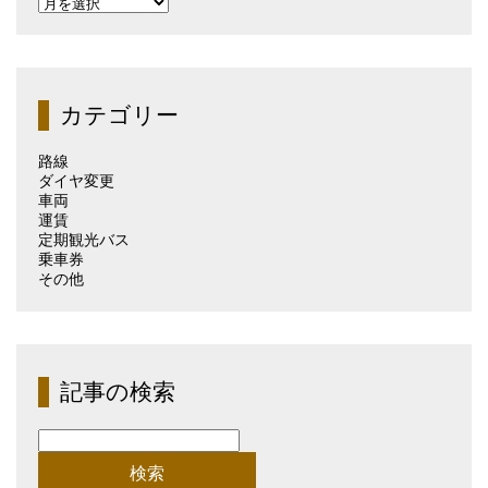
過
去
の
記
事
（月
カテゴリー
別）
路線
ダイヤ変更
車両
運賃
定期観光バス
乗車券
その他
記事の検索
検
索: