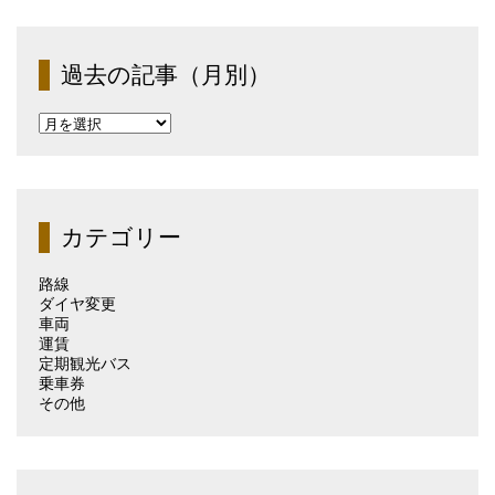
過去の記事（月別）
過
去
の
記
事
（月
カテゴリー
別）
路線
ダイヤ変更
車両
運賃
定期観光バス
乗車券
その他