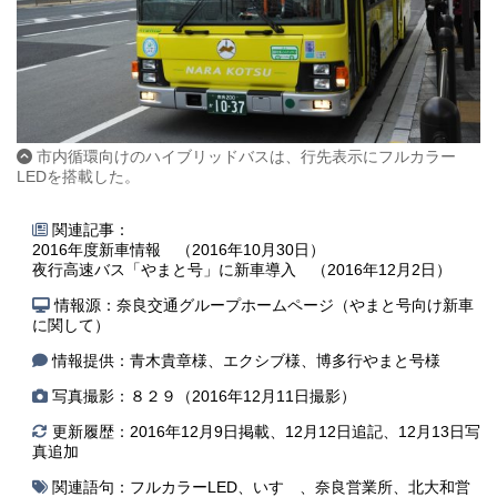
市内循環向けのハイブリッドバスは、行先表示にフルカラー
LEDを搭載した。
関連記事：
2016年度新車情報 （2016年10月30日）
夜行高速バス「やまと号」に新車導入 （2016年12月2日）
情報源：奈良交通グループホームページ（やまと号向け新車
に関して）
情報提供：青木貴章様、エクシブ様、博多行やまと号様
写真撮影：８２９（2016年12月11日撮影）
更新履歴：2016年12月9日掲載、12月12日追記、12月13日写
真追加
関連語句：
フルカラーLED
、
いすゞ
、
奈良営業所
、
北大和営