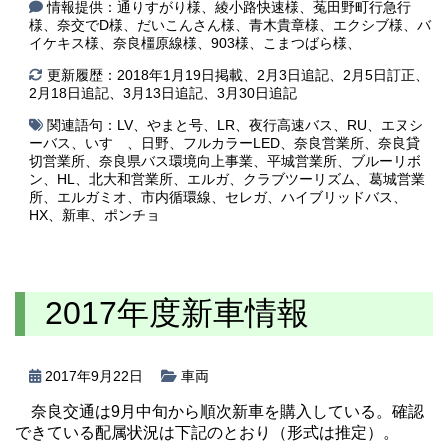
情報提供：通りすがり様、綾小路快速様、菟田野町行急行
様、奈交でD様、だいこんさん様、青木貴章様、エクシブ様、バ
イケキス様、奈良橿原線様、903様、こまつばら様、
更新履歴：2018年1月19日掲載、2月3日追記、2月5日訂正、
2月18日追記、3月13日追記、3月30日追記
関連語句：
LV
、
やまと号
、
LR
、
夜行高速バス
、
RU
、
エヌシ
ーバス
、
いすゞ
、
日野
、
フルカラーLED
、
奈良営業所
、
奈良貸
切営業所
、
奈良県バス環境向上事業
、
平城営業所
、
ブルーリボ
ン
、
HL
、
北大和営業所
、
エルガ
、
クラブツーリズム
、
葛城営業
所
、
エルガミオ
、
市内循環線
、
セレガ
、
ハイブリッドバス
、
HX
、
新車
、
ポンチョ
2017年度新車情報
2017年9月22日
車両
奈良交通は9月中旬から順次新車を購入している。確認
できている配属状況は下記のとおり（形式は推定）。