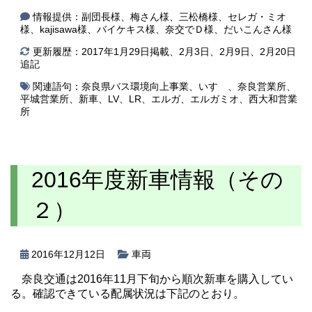
情報提供：副団長様、梅さん様、三松橋様、セレガ・ミオ
様、kajisawa様、バイケキス様、奈交でＤ様、だいこんさん様
更新履歴：2017年1月29日掲載、2月3日、2月9日、2月20日
追記
関連語句：
奈良県バス環境向上事業
、
いすゞ
、
奈良営業所
、
平城営業所
、
新車
、
LV
、
LR
、
エルガ
、
エルガミオ
、
西大和営業
所
2016年度新車情報（その
２）
2016年12月12日
車両
奈良交通は2016年11月下旬から順次新車を購入してい
る。確認できている配属状況は下記のとおり。