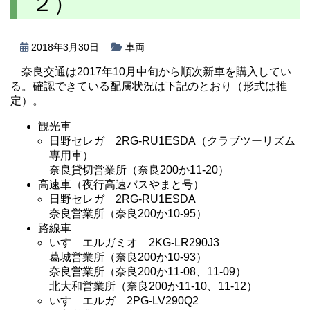
２）
2018年3月30日
車両
奈良交通は2017年10月中旬から順次新車を購入してい
る。確認できている配属状況は下記のとおり（形式は推
定）。
観光車
日野セレガ 2RG-RU1ESDA（クラブツーリズム
専用車）
奈良貸切営業所（奈良200か11-20）
高速車（夜行高速バスやまと号）
日野セレガ 2RG-RU1ESDA
奈良営業所（奈良200か10-95）
路線車
いすゞエルガミオ 2KG-LR290J3
葛城営業所（奈良200か10-93）
奈良営業所（奈良200か11-08、11-09）
北大和営業所（奈良200か11-10、11-12）
いすゞエルガ 2PG-LV290Q2