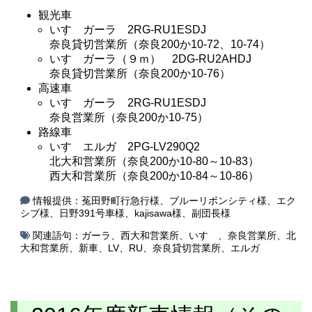
観光車
いすゞガーラ 2RG-RU1ESDJ
奈良貸切営業所（奈良200か10-72、10-74）
いすゞガーラ（９ｍ） 2DG-RU2AHDJ
奈良貸切営業所（奈良200か10-76）
高速車
いすゞガーラ 2RG-RU1ESDJ
奈良営業所（奈良200か10-75）
路線車
いすゞエルガ 2PG-LV290Q2
北大和営業所（奈良200か10-80～10-83）
西大和営業所（奈良200か10-84～10-86）
情報提供：菟田野町行急行様、ブルーリボンシティ様、エク
シブ様、日野391号車様、kajisawa様、副団長様
関連語句：
ガーラ
、
西大和営業所
、
いすゞ
、
奈良営業所
、
北
大和営業所
、
新車
、
LV
、
RU
、
奈良貸切営業所
、
エルガ