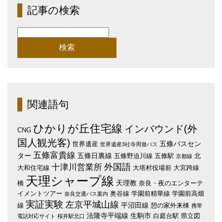
記事の検索
検
索:
関連語句
ひかりが丘住宅線
インバウンド(外
CNG
国人観光客)
五條バスセン
世界遺産
世界遺産3社寺周遊バス
五條富貴線
ター
五條日裏線
五條野迫川線
五條駅
北
京都線
外国語
十津川営業所
大和住宅線
大塔村役場前
大宮跨線
天理シャープ線
天理教
橋
奈良・夜のエンターテ
イメントツアー
奥谷線
学園前精華線
学園前高畑
奈良交通バス案内
実証実験
左京平城山線
平沼田線
線
憩の家外来棟
携帯
法隆寺平端線
生駒市
白庭台駅
県立図
電話対応サイト
桜井駅北口