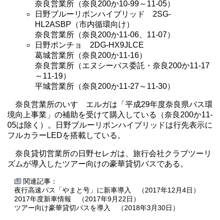
奈良営業所（奈良200か10-99～11-05）
日野ブルーリボンハイブリッド 2SG-
HL2ASBP（市内循環向け）
奈良営業所（奈良200か11-06、11-07）
日野ポンチョ 2DG-HX9JLCE
葛城営業所（奈良200か11-16）
奈良営業所（エヌシーバス委託・奈良200か11-17
～11-19）
平城営業所（奈良200か11-27～11-30）
奈良営業所のいすゞエルガは「平成29年度奈良県バス環
境向上事業」の補助を受けて購入している（奈良200か11-
05は除く）。日野ブルーリボンハイブリッドは行先表示に
フルカラーLEDを搭載している。
奈良貸切営業所の日野セレガは、旅行会社クラブツーリ
ズムが導入したツアー向けの豪華貸切バスである。
関連記事：
夜行高速バス「やまと号」に新車導入 （2017年12月4日）
2017年度新車情報 （2017年9月22日）
ツアー向け豪華貸切バスを導入 （2018年3月30日）