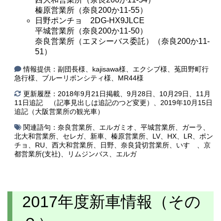
榛原営業所（奈良200か11-55）
日野ポンチョ 2DG-HX9JLCE
平城営業所（奈良200か11-50）
奈良営業所（エヌシーバス委託）（奈良200か11-
51）
情報提供：副団長様、kajisawa様、エクシブ様、菟田野町行
急行様、ブルーリボンシティ様、MR44様
更新履歴：2018年9月21日掲載、9月28日、10月29日、11月
11日追記 （記事見出しは追記のつど変更）、2019年10月15日
追記（大阪営業所の観光車）
関連語句：
奈良営業所
、
エルガミオ
、
平城営業所
、
ガーラ
、
北大和営業所
、
セレガ
、
新車
、
榛原営業所
、
LV
、
HX
、
LR
、
ポン
チョ
、
RU
、
西大和営業所
、
日野
、
奈良貸切営業所
、
いすゞ
、
京
都営業所(支社)
、
リムジンバス
、
エルガ
2017年度新車情報（その